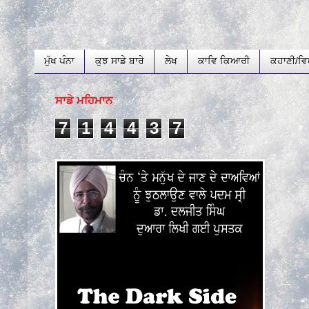
ਮੁੱਖ ਪੰਨਾ
ਕੁਝ ਸਾਡੇ ਬਾਰੇ
ਲੇਖ
ਕਾਵਿ ਕਿਆਰੀ
ਕਹਾਣੀ/ਵਿ
ਸਾਡੇ ਮਹਿਮਾਨ
7
1
4
4
3
7