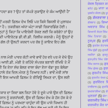
ਕੇਵਲ ਕ੍ਰਿਸ਼ਨ ਸ
ਖਾਨਾ ਖ਼
ਭਨੋਟ
(1)
ਾਹਦਾ ਡਰ ? ਉਹ ਤਾਂ ਕੱਪੜੇ ਸੁਕਾਉਣ ਦੇ ਕੰਮ ਆਉਂਦੀ ਹੈ”
ਖੁਸ਼ਵੰਤ ਕੰਵਲ
(2)
ਖ
ਗੱਜਣਵਾਲਾ 
(3)
ਜਦੋਂ ਮਰਜ਼ੀ ਫ਼ਿਲਮ ਦੇਖ ਲਿਓ ਪਰ ਕਿਸੇ ਬਿਜਲੀ ਦੇ ਮੁਲਾਜ਼ਮ
ਗਿਆ
ਗੱਲਬਾਤ
(1)
 ਦੇਣਾ ਹੈ। ਤਕਰੀਬਨ ਅੱਧਾ ਘੰਟਾ ਸਾਡੀ ਰਿਕਾਰਡਿੰਗ ਹੋਈ।
ਅਵਤਾਰ ਸਿੰਘ
(
੍ਹਾਂ ਨੂੰ ਕਿਹਾ ਕਿ ਪਾਇਰੇਸੀ ਰੋਕਣ ਲਈ ਕਿ ਕਰੋਗੇ? ਤਾਂ ਉਹ
ਗਿਆਨੀ ਸੋਹਣ ਸਿੰਘ
ਸਿੰਘ ਟਿਵਾਣਾ
(1)
 ਪਾਇਰੇਟਡ ਡੀ.ਵੀ.ਡੀ. ਰਿਲੀਜ਼ ਕਰਨਗੇ। ਮੈਨੂੰ ਉਨ੍ਹਾਂ ਦੇ
ਨੂਰਪੁਰ
(5)
ਗੁਰਜ
ਰ ਗੱਲ ਹੀ ਉਲਟੀ ਕਰਦਾ! ਪਰ ਰੱਬ ਨੂੰ ਸ਼ਾਇਦ ਇਹ ਗੱਲ
(3)
ਗੁਰਤੇਜ ਕੋਹਾਰਵ
ਸਿੰਘ ਢੁੱਡੀ
(1)
ਗੁਰਦੀ
ਅਕੀਦਾ
(2)
ਗੁਰ
ਨਾਲ ਮੇਰੀ ਪਾਵਰ ਕੱਟੀ ਜਾਵੇ ਭਾਵੇਂ ਹੋਰ ਵਧੇ ਪਰ ਜੋ ਦੇਖੋ ਉਹ
ਗੁਰਪ੍ਰੀਤ ਸਿੰਘ ਤੰਗੋ
ੇਲ ਆਈ.ਡੀ. ਮੰਗੀ ਤੇ ਕਹਿੰਦੇ ਸੰਪਰਕ ਬਣਾਈ ਰੱਖਿਓ ਤੇ ਮੈਂ
ਗੁ
ਸਿੰਘ ਬਰਾੜ
(1)
ੀ ਕਿ ਏਨਾ ਸੱਚ ਬੋਲਣ ਵਾਲਾ ਬੰਦਾ ਏਨਾ ਵੱਡਾ ਝੂਠ ਬੋਲੇਗਾ
ਗੁਰ
ਸਿੰਘ ਭੁੱਲਰ
(2)
ਲੇ ਤੱਕ ਦਿਲ ਮੰਨਣ ਨੂੰ ਤਿਆਰ ਨਹੀਂ। ਭਾਵੇਂ ਮੇਰੀ ਸਾਂਝ
ਗੁਰਮੀਤ ਸਿੰ
(1)
੍ਹਾਂ ਦੀ ਇਸ ਆਖਰੀ ਫ਼ਿਲਮ ਤੇ ਰੀਵਿਊ ਲਿਖਣ ਦਾ, ਉਸ ਲਈ
(1)
ਗੁਰਮੀਤ ਖੋਖਰ
(
ਗੁਰਵਿੰਦਰ 
(1)
ਧਾਲੀਵਾਲ
(1)
ਗੁਰਵਿ
ਸੁਖਣਵਾਲ਼ੀਆ
(2)
ਗ
ਾਰ ਦਾ ਸਿਵਾ ਬਲ ਰਿਹਾ ਹੋਵੇ ਤੇ ਦੂਜੇ ਪਾਸੇ ਉਸ ਦੀ ਫ਼ਿਲਮ
ਘੁਣਤਰਾਂ
(5)
ਚੰਨਾ
ਨ ਨੂੰ ਸ਼ਰਧਾਂਜਲੀ, ਉਸ ਦੀ ਫ਼ਿਲਮ ਦੇਖ ਕੇ ਹੱਸ ਹੱਸ ਕੇ ਦੇ
ਚਰਨਜੀਤ ਸਿੰਘ ਪ
ਫ਼ਿਲਮ ਨੂੰ ਪਰਖਣਾ ਚਾਹੁੰਦਾ ਸੀ ਉਸ ਪਾਸੇ ਧਿਆਨ ਹੀ
ਚਰਨਜੀਤ ਕੌਰ ਧ
ਾ ਹੈ। ਦਿਮਾਗ਼ 'ਚ ਰਹਿ-ਰਹਿ ਕੇ ਇਹ ਗੱਲ ਆ ਰਹੀ ਸੀ ਕਿ ਇਸ