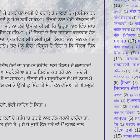
(13)
ਸਆਦਤ ਹਸਨ
ਸੱਤਪਾ
ਉਦਾਸੀ
(1)
ੰ ਮੈਂ ਤਕਰੀਬਨ ਅੱਸੀ ਦੇ ਦਹਾਕੇ ਤੋਂ ਜਾਣਦਾ ਤੇ ਪ੍ਰਸੰਸਕ ਹਾਂ,
ਸਿੰਘ ਗਰੇਵਾਲ
(1)
ਸ
ਾਂ ਨੂੰ ਮਿਲ ਨਹੀਂ ਸਕਿਆ। ਉਨ੍ਹਾਂ ਨਾਲ ਮੇਰੀ ਗੱਲਬਾਤ ਦੀ
(ਕੈਲਗਰੀ)
(1)
ਸਤ
ਸੀ, ਨਾ ਕਦੇ ਉਮੀਦ ਹੀ ਸੀ ਕਿ ਉਨ੍ਹਾਂ ਨਾਲ ਇੰਝ ਸਾਂਝ
ਸਤੀਸ਼ ਬੇਦਾਗ
(1)
ਸੰ
ਨਸੀਬ ਸਮਝਿਆ । ਮੈਂ ਉਨ੍ਹਾਂ ਦੇ ਇਕ ਹਾਸਰਸ ਕਲਾਕਾਰ ਹੋਣ
ਸੰਤੋਖ ਮਿਨਿਹਾਸ
(
ਜ਼ਿਆਦਾ ਪ੍ਰਭਾਵਿਤ ਸੀ। ਮੇਰੀ ਖ਼ੁਸ਼ੀ ਸਿਰਫ਼ ਤਿੰਨ ਦਿਨ ਰਹੀ ਤੇ
ਸਮਾਰੋਹ
(17)
ਸ
ਏ। ਹੁਣ ਮੈਨੂੰ ਇਹ ਮਹਿਸੂਸ ਹੋ ਰਿਹਾ ਹੈ ਕਿ ਸਿਰਫ਼ ਤਿੰਨ
ਸ
ਸੰਭਵ ਸ਼ਰਮਾ
(1)
ਸਿੰਘ ਸੰਧੂ
(7)
ਸ਼
(11)
ਸਰਗਰਮ
ਸ਼ਰਧਾਂਜਲੀ ਸਮਾ
ਿੱਲ ਹੋਰਾਂ ਦਾ ‘ਹਰਮਨ ਰੇਡੀਓ’ ਲਈ ਫ਼ਿਲਮ ਦੇ ਕਲਾਕਾਰਾਂ
ਸਵੈਕਥਨ
(1)
ਸਾਖੀ
 ਆਸਟ੍ਰੇਲੀਆ ਭਰ 'ਚ ਰਿਲੀਜ਼ ਕਰ ਰਹੇ ਹਨ । ਜਦੋਂ ਮੈਂ
ਲੰਗੇਆਣਾ (ਡਾ.)
(2)
ਹ ਹੋ ਨਾ ਸਕਿਆ। ਉਨ੍ਹਾਂ ਦੀ ਮਸਰੂਫੀਅਤ ਦੇ ਮੱਦੇ-ਨਜ਼ਰ ਮੈਂ
(6)
ਸਿ਼ਅਰ
(7)
ੱਸ ਵਜ ਕੇ ਉੱਨੀ ਕੁ ਮਿੰਟ ‘ਤੇ ਮੇਰਾ ਫ਼ੋਨ ਵੱਜਿਆ ਤੇ ਅੱਧ-ਸੁੱਤੇ
ਸਿ਼ਵਚਰਨ ਜੱਗੀ ਕ
ਚਾਵਲਾ
(2)
ਸੁਸ਼ੀਲ 
ਸੁਖਚਰਨ
ਬੀਰ
(1)
ਂ”, ਭੱਟੀ ਸਾਹਿਬ ਨੇ ਕਿਹਾ ।
ਪਿੰਕਾ
(2)
ਸੁਖਜੀਤ
ਸੁਖਪਾਲ ਕਿੰਰਗਾ
(2
ੱਟ” ਦੇ ਸਬੰਧ ‘ਚ ਤੁਹਾਡੇ ਨਾਲ ਗੱਲ ਕਰਨੀ ਚਾਹੁੰਦਾ ਹਾਂ,
ਅੰਮ੍ਰਿਤ
(5)
ਸੁ
ੁੰਦੀ ਹੈ । ਸੋ ਜੇ ਤੁਸੀਂ ਉਠ ਸਕੋ ਤਾਂ ਮੈਂ ਤੁਹਾਡੇ ਨਾਲ
ਵੈਦ
(1)
ਸੁਖਵੀਰ ਸ
ਚੰਦਿਆਣਵੀ
(1
(15)
ਸੁਰਜਨ ਜ਼ੀਰ