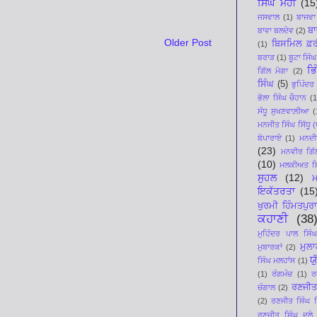
ਸਿੰਘ ਮੋਹੀ
(15
ਜਸਵਾਲ
(1)
ਬਾਜਵਾ
ਬਾ
ਬਾਵਾ ਬਲਦੇਵ
(2)
Older Post
ਬਿਸਮਿਲ ਫ਼ਰ
(1)
ਬਰਾੜ
(1)
ਬੂਟਾ ਸਿੰਘ
ਭਿ
ਗਿੱਲ ਮੋਗਾ
(2)
ਸਿੰਘ
(5)
ਭੁਪਿੰਦਰ
ਭੋਲਾ ਸਿੰਘ ਚੌਹਾਨ
(1
ਸੰਧੂ ਸੁਖਣਵਾਲ਼ੀਆ
(
ਮਨਜੀਤ ਸਿੰਘ ਸਿੱਧੂ (ਪ
ਬੋਪਾਰਾਏ
(1)
ਮਨਦੀਪ
(23)
ਮਨਵੀਰ ਗਿੱ
(10)
ਮਲਕੀਅਤ ਸਿ
ਸੁਹਲ
(12)
ਇਕੱਤਰਤਾ
(15
ਖੁਰਮੀ ਹਿੰਮਤਪੁਰਾ
ਕਹਾਣੀ
(38
ਮੁਹਿੰਦਰ ਪਾਲ ਸਿੰਘ
ਮੁਲ
ਮੁਬਾਰਕਾਂ
(2)
ਯ
ਸਿੰਘ ਮਲਹਾਂਸ
(1)
(1)
ਰੰਗਮੰਚ
(1)
ਰ
ਰਣਜੀਤ
ਚੰਗਾਲ
(2)
(2)
ਰਣਜੀਤ ਸਿੰਘ ਸਿ
ਰਣਜੀਤ ਸਿੰਘ ਦੂਲੇ