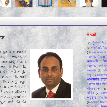
...
...
...
...
...
ਵੰਨਗੀ
ਰਾੜ
ਉਕਤਾਮੋਏ ( 
(1)
(1)
ਅਦਬੀ ਮਹਿਫਿ਼ਲ
'ਚ ਕੁਝ ਇਕ ਵਰਤਾਰੇ
(3)
ਅਨੂਪਕਮਲ ਸਿੰ
 ਹਨ, ਜੋ ਵਾਪਰਨ ਤੋਂ
ਅਮਨਦੀਪ ਸਿੰਘ (ਇੰ
ਅਮਨਦੀਪ ਸਿੰ
ੰ ਸਮਝ ਆਉਂਦੇ ਹਨ।
ਅਮਨਦੀਪ ਧਾਲੀਵਾ
ਕ ਵਰਤਾਰਾ ਇਹ ਹੈ ਕਿ
ਅਮ
ਅਮਰਜੀਤ
(1)
ੱਡ ਕੇ ਜਾਂਦਾ ਹੈ ਤਾਂ ਉਸ
ਸਿੱਧੂ
(1)
ਅਮਰਜੀਤ 
 ਪਤਾ ਲਗਦਾ ਕਿ ਅਸੀਂ
ਅਮਰਜੀਤ ਟਾਂਡਾ 
 ਇਨਸਾਨ ਨੂੰ ਚਾਹੁੰਦੇ
ਅਮਰੀਕ ਸਿੰਘ ਕੰਡਾ 
ਝ ਜਸਪਾਲ ਭੱਟੀ ਹੋਰਾਂ
ਅੰਮ੍ਰਿਤ ਅਮੀ
(1)
ਲਿਆਂ ਨਾਲ ਵਾਪਰਿਆ।
ਬੜਿੰਗ
(7)
ਅਰਤਿ
ਜਾਣ ਨਾਲ ਦੁਨੀਆਂ ਭਰ
ਅਵਤਾਰ ਸਿੰਘ ਬ
ਾਹੁਣ ਵਾਲੇ ਠੱਗੇ-ਠੱਗੇ
(4)
ਅਵਤਾਰ ਸਿੰਘ ਰ
ਇੰਦ
ਡਿੰਪਲ
(1)