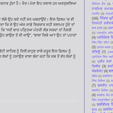
ਖ਼ਤਰਨਾਕ ਹੁੰਦਾ ਹੈ। ਖੈਰ ! ਮੇਰਾ ਇਹ ਸਵਾਲ ਹਨ ਅਣਸੁਲਝਿਆ
ਦੇਵਿੰਦਰ ਕੌਰ
(2)
ਧਾਰਮਿਕ ਸਮਾਗ
ਨਵਜੀਤ
(2)
ਨਵਪ੍ਰੀ
(16)
ਨਿੰਦਰ ਘ
ਲਣ ਲੱਗੇ ਉਹ ਕਦੇ ਨਹੀਂ ਸਨ ਘਬਰਾਉਂਦੇ। ਇਸ ਫ਼ਿਲਮ 'ਚ ਵੀ
ਨਿਰਮੋਹੀ ਫਰੀਦਕ
ਕਦਾ ਕਿ ਜੇ ਉਹ ਅੱਜ ਸਾਡੇ ਵਿਚਕਾਰ ਸਹੀ ਸਲਾਮਤ ਹੁੰਦੇ ਤਾਂ
ਪਰਨ
ਲਾਲ ਸਰੋਏ
(2)
ੇਂ ਕਿ “ਜਦੋਂ ਚਾਰ ਪੜ੍ਹਿਆ ਮੰਤਰੀ ਲੱਗ ਸਕਦਾ ਤਾਂ ਨੌਕਰੀ
(1)
ਪਰਮਜੀਤ ਗਰੇ
 ਉਹ ਗਾਉਣ ਤੋਂ ਵੀ ਜਾਉ", “ਬਾਲਾ ਕਿਥੇ ਆ? ਉਹ ਤਾਂ ਪਹਾੜਾਂ
ਪਰਮਿੰਦਰ ਸਿ
(4)
ਸਿੰਘ ਥਿੰਦ “ਬੀਤ”
(2
(3)
ਪੁਸਤਕ ਚਰਚਾ
(
ੱਟੀ ਸਾਹਿਬ ਨੂੰ ਦਿਲੋਂ ਚਾਹੁਣ ਵਾਲੇ ਜ਼ਰੂਰ ਇਸ ਫ਼ਿਲਮ ਨੂੰ
ਰੀਵਿਊ
(7)
ਪ੍ਰ
ਲੋਕਾਂ ਨੂੰ ਹਸਾਉਣ ਵਾਲਾ ਬੰਦਾ ਕਹਾਂ ਕਿ ਸਭ ਤੋਂ ਵੱਧ ਲੋਕਾਂ ਨੂੰ
ਪ੍ਰਮਿੰਦਰ ਸਿੰਘ ਅਜ਼ੀ
ਪ੍ਰੀਤ ਸਰਾਂ
(2)
ਰਿਲੀਜ਼
(3)
ਬਰਜ
ਬਲ
ਐਡਵੋਕੇਟ
(4)
ਬੜੈਚ
(1)
ਬਲਜਿੰਦਰ
ਸਿੰਘ ਮੌਜੀਆ
(1)
ਬ
(7)
ਬਲਜੀਤ ਪਾ
ਬਲਜੀਤ ਮੌਜੀਆ
(1)
(4)
ਬਲਬੀਰ ਕੌਰ ਸੰ
ਸਿੰਘ ਰਾਮੂਵਾਲੀਆ
(
ਬਲਵਿੰਦਰ ਸ
(1)
ਬਲਵਿੰਦ
ਭੁੱਲਰ
(1)