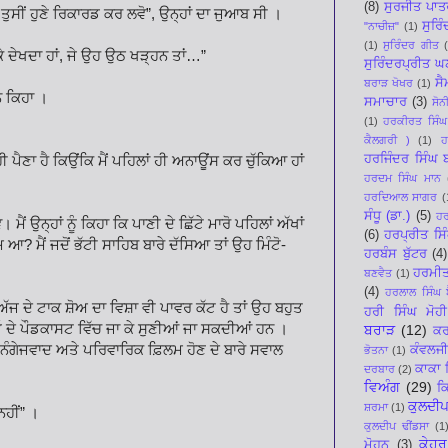
(8)
ਸੁਰਜੀਤ ਪਾਤ
ਤੁਸੀਂ ਹੁਣੇ ਰਿਕਾਰਡ ਕਰ ਲਵੋ”, ਉਨ੍ਹਾਂ ਦਾ ਜੁਆਬ ਸੀ ।
ਸੁਰਿ
"ਨਾਚੀਜ਼"
(1)
(1)
ਸੁਰਿੰਦਰ ਗੀਤ
ਾ ਕੇ ਦੇਖਦਾ ਹਾਂ, ਜੇ ਉਹ ਉਠ ਖੜ੍ਹਨ ਤਾਂ…”
ਸੁਰਿੰਦਰਪ੍ਰੀਤ 
ਸੈ
ਬਰਾੜ ਖੋਖਰ
(1)
ੇ ਕਿਹਾ ।
ਸਮਾਚਾਰ
(3)
ਸੋਨ
(1)
ਹਰਕੀਰਤ ਸਿੰਘ
ਕੈਲਗਰੀ )
(1)
ਹ
ਹਰਜਿੰਦਰ ਸਿੰਘ
 ਹੀ ਪੈਣਾ ਹੈ ਕਿਉਂਕਿ ਮੈਂ ਪਹਿਲਾਂ ਹੀ ਅਨਾਊਂਸ ਕਰ ਚੁੱਕਿਆ ਹਾਂ
ਹਰਦਮ ਸਿੰਘ ਮਾਨ
ਹਰਦਿਆਲ ਸਾਗਰ
(
ਸੰਧੂ (ਡਾ.)
(5)
ਹਰ
ੈਂ ਉਨ੍ਹਾਂ ਨੂੰ ਕਿਹਾ ਕਿ ਪਾਣੀ ਦੇ ਛਿੱਟੇ ਮਾਰੋ ਪਹਿਲਾਂ ਅੱਖਾਂ
(6)
ਹਰਪ੍ਰੀਤ ਸਿ
? ਮੈਂ ਜਦੋਂ ਭੱਟੀ ਸਾਹਿਬ ਬਾਰੇ ਦੱਸਿਆ ਤਾਂ ਉਹ ਮਿੰਟੋ-
ਹਰਬੰਸ ਬੁੱਟਰ
(4)
ਹਰਮੀ
ਬਣਵੈਤ
(1)
(4)
ਹਰਲਾਲ ਸਿੰਘ ਬ
ੇ ਅੱਜ ਦੇ ਟਾਕ ਸ਼ੋਅ ਦਾ ਵਿਸ਼ਾ ਵੀ ਪਾਵਰ ਕੱਟ ਹੈ ਤਾਂ ਉਹ ਬਹੁਤ
ਹਰੀ ਸਿੰਘ ਮੋਹੀ
ੀਓ ਦੇ ਪੌਡਕਾਸਟ ਵਿੱਚ ਜਾ ਕੇ ਸੁਣੀਆਂ ਜਾ ਸਕਦੀਆਂ ਹਨ ।
ਬਰਾੜ
(12)
ਕਰ
'ਚ ਨੰਗੇਜਵਾਦ ਅਤੇ ਪਰਿਵਾਰਿਕ ਫ਼ਿਲਮ ਹੋਣ ਦੇ ਬਾਰੇ ਸਵਾਲ
ਕੰਵਲਜੀ
ਭੋਤਨਾ
(1)
ਕਾਕਾ 
ਦਰਬਾਰ
(2)
ਵਿਅੰਗ
(29)
ਕ
ਕੁਲਦੀਪ
ਸ਼ਰਮਾ
(1)
ਨਹੀਂ” ।
ਕੁਲਦੀਪ ਢੀਂਡਸਾ
(1
ਕੇਹਰ
ਮੋਹਨ
(3)