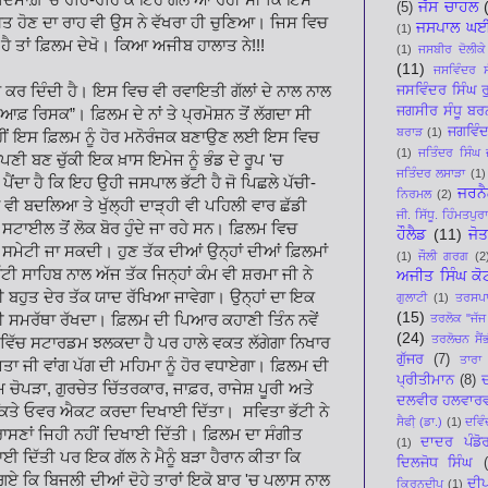
ਜੱਸ ਚਾਹਲ
(5)
ੁਖ਼ਸਤ ਹੋਣ ਦਾ ਰਾਹ ਵੀ ਉਸ ਨੇ ਵੱਖਰਾ ਹੀ ਚੁਣਿਆ। ਜਿਸ ਵਿਚ
ਜਸਪਾਲ ਘ
(1)
ਦਾ ਹੈ ਤਾਂ ਫ਼ਿਲਮ ਦੇਖੋ। ਕਿਆ ਅਜੀਬ ਹਾਲਾਤ ਨੇ!!!
(1)
ਜਸਬੀਰ ਦੋਲੀਕੇ
(11)
ਜਸਵਿੰਦਰ ਸ
 ਕਰ ਦਿੰਦੀ ਹੈ। ਇਸ ਵਿਚ ਵੀ ਰਵਾਇਤੀ ਗੱਲਾਂ ਦੇ ਨਾਲ ਨਾਲ
ਜਸਵਿੰਦਰ ਸਿੰਘ ਰ
ਜਗਸੀਰ ਸੰਧੂ ਬਰ
 ਆਫ਼ ਰਿਸਕ”। ਫ਼ਿਲਮ ਦੇ ਨਾਂ ਤੇ ਪ੍ਰਮੋਸ਼ਨ ਤੋਂ ਲੱਗਦਾ ਸੀ
ਜਗਵਿੰਦ
ਬਰਾੜ
(1)
ਹੀਂ ਇਸ ਫ਼ਿਲਮ ਨੂੰ ਹੋਰ ਮਨੋਰੰਜਕ ਬਣਾਉਣ ਲਈ ਇਸ ਵਿਚ
(1)
ਜਤਿੰਦਰ ਸਿੰਘ 
ਣੀ ਬਣ ਚੁੱਕੀ ਇਕ ਖ਼ਾਸ ਇਮੇਜ ਨੂੰ ਭੰਡ ਦੇ ਰੂਪ 'ਚ
ਜਤਿੰਦਰ ਲਸਾੜਾ
(1)
ਪੈਂਦਾ ਹੈ ਕਿ ਇਹ ਉਹੀ ਜਸਪਾਲ ਭੱਟੀ ਹੈ ਜੋ ਪਿਛਲੇ ਪੱਚੀ-
ਜਰਨੈ
ਨਿਰਮਲ
(2)
ਾਵਾ ਵੀ ਬਦਲਿਆ ਤੇ ਖੁੱਲ੍ਹੀ ਦਾੜ੍ਹੀ ਵੀ ਪਹਿਲੀ ਵਾਰ ਛੱਡੀ
ਜੀ. ਸਿੱਧੂ. ਹਿੰਮਤਪੁਰ
 ਸਟਾਈਲ ਤੋਂ ਲੋਕ ਬੋਰ ਹੁੰਦੇ ਜਾ ਰਹੇ ਸਨ। ਫ਼ਿਲਮ ਵਿਚ
ਹੌਲੈਡ
(11)
ਜੋ
ੀਂ ਸਮੇਟੀ ਜਾ ਸਕਦੀ। ਹੁਣ ਤੱਕ ਦੀਆਂ ਉਨ੍ਹਾਂ ਦੀਆਂ ਫ਼ਿਲਮਾਂ
(1)
ਜੌਲੀ ਗਰਗ
(2
ੱਟੀ ਸਾਹਿਬ ਨਾਲ ਅੱਜ ਤੱਕ ਜਿਨ੍ਹਾਂ ਕੰਮ ਵੀ ਸ਼ਰਮਾ ਜੀ ਨੇ
ਅਜੀਤ ਸਿੰਘ ਕੋ
ੀ ਬਹੁਤ ਦੇਰ ਤੱਕ ਯਾਦ ਰੱਖਿਆ ਜਾਵੇਗਾ। ਉਨ੍ਹਾਂ ਦਾ ਇਕ
ਗੁਲਾਟੀ
(1)
ਤਰਸਪਾਲ
(15)
ਨ ਦੀ ਸਮਰੱਥਾ ਰੱਖਦਾ। ਫ਼ਿਲਮ ਦੀ ਪਿਆਰ ਕਹਾਣੀ ਤਿੰਨ ਨਵੇਂ
ਤਰਲੋਕ "ਜੱਜ
(24)
ਤਰਲੋਚਨ ਸੈਂ
 ਵਿੱਚ ਸਟਾਰਡਮ ਝਲਕਦਾ ਹੈ ਪਰ ਹਾਲੇ ਵਕਤ ਲੱਗੇਗਾ ਨਿਖਾਰ
ਗੁੱਜਰ
(7)
ਤਾਰਾ 
ਜੀ ਵਾਂਗ ਪੱਗ ਦੀ ਮਹਿਮਾ ਨੂੰ ਹੋਰ ਵਧਾਏਗਾ। ਫ਼ਿਲਮ ਦੀ
ਪ੍ਰੀਤੀਮਾਨ
(8)
ਦ
 ਚੋਪੜਾ, ਗੁਰਚੇਤ ਚਿੱਤਰਕਾਰ, ਜਾਫ਼ਰ, ਰਾਜੇਸ਼ ਪੂਰੀ ਅਤੇ
ਦਲਵੀਰ ਹਲਵਾਰ
 ਕਿਤੇ ਓਵਰ ਐਕਟ ਕਰਦਾ ਦਿਖਾਈ ਦਿੱਤਾ। ਸਵਿਤਾ ਭੱਟੀ ਨੇ
ਸੈਫੀ਼ (ਡਾ.)
(1)
ਦਵਿੰ
ਖ ਮਰਾਸਣਾਂ ਜਿਹੀ ਨਹੀਂ ਦਿਖਾਈ ਦਿੱਤੀ। ਫ਼ਿਲਮ ਦਾ ਸੰਗੀਤ
ਦਾਦਰ ਪੰਡੋ
(1)
 ਦਿੱਤੀ ਪਰ ਇਕ ਗੱਲ ਨੇ ਮੈਨੂੰ ਬੜਾ ਹੈਰਾਨ ਕੀਤਾ ਕਿ
ਦਿਲਜੋਧ ਸਿੰਘ
ਗਏ ਕਿ ਬਿਜਲੀ ਦੀਆਂ ਦੋਹੇ ਤਾਰਾਂ ਇਕੋ ਬਾਰ 'ਚ ਪਲਾਸ ਨਾਲ
ਦੀ
ਕਿਰਨਦੀਪ
(1)