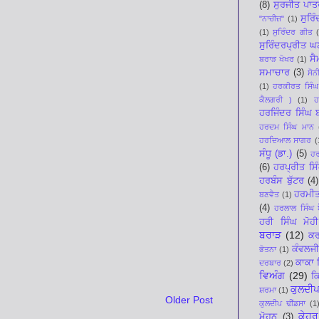
(8)
ਸੁਰਜੀਤ ਪਾਤ
ਸੁਰਿ
"ਨਾਚੀਜ਼"
(1)
(1)
ਸੁਰਿੰਦਰ ਗੀਤ
ਸੁਰਿੰਦਰਪ੍ਰੀਤ 
ਸੈ
ਬਰਾੜ ਖੋਖਰ
(1)
ਸਮਾਚਾਰ
(3)
ਸੋਨ
(1)
ਹਰਕੀਰਤ ਸਿੰਘ
ਕੈਲਗਰੀ )
(1)
ਹ
ਹਰਜਿੰਦਰ ਸਿੰਘ
ਹਰਦਮ ਸਿੰਘ ਮਾਨ
ਹਰਦਿਆਲ ਸਾਗਰ
(
ਸੰਧੂ (ਡਾ.)
(5)
ਹਰ
(6)
ਹਰਪ੍ਰੀਤ ਸਿ
ਹਰਬੰਸ ਬੁੱਟਰ
(4)
ਹਰਮੀ
ਬਣਵੈਤ
(1)
(4)
ਹਰਲਾਲ ਸਿੰਘ ਬ
ਹਰੀ ਸਿੰਘ ਮੋਹੀ
ਬਰਾੜ
(12)
ਕਰ
ਕੰਵਲਜੀ
ਭੋਤਨਾ
(1)
ਕਾਕਾ 
ਦਰਬਾਰ
(2)
ਵਿਅੰਗ
(29)
ਕ
ਕੁਲਦੀਪ
ਸ਼ਰਮਾ
(1)
Older Post
ਕੁਲਦੀਪ ਢੀਂਡਸਾ
(1
ਕੇਹਰ
ਮੋਹਨ
(3)