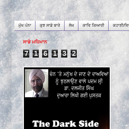
ਮੁੱਖ ਪੰਨਾ
ਕੁਝ ਸਾਡੇ ਬਾਰੇ
ਲੇਖ
ਕਾਵਿ ਕਿਆਰੀ
ਕਹਾਣੀ/ਵਿ
ਸਾਡੇ ਮਹਿਮਾਨ
7
1
6
1
3
2