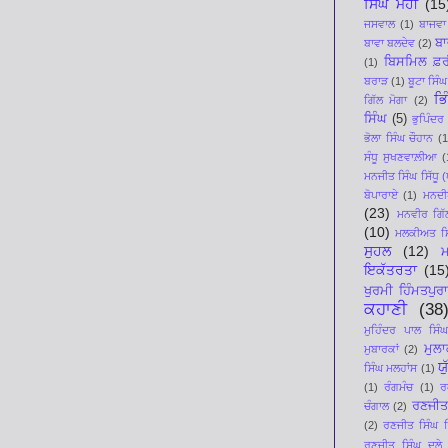
ਸਿੰਘ ਮੋਹੀ
(15
ਜਸਵਾਲ
(1)
ਬਾਜਵਾ
ਬਾ
ਬਾਵਾ ਬਲਦੇਵ
(2)
ਬਿਸਮਿਲ ਫ਼ਰ
(1)
ਬਰਾੜ
(1)
ਬੂਟਾ ਸਿੰਘ
ਭਿ
ਗਿੱਲ ਮੋਗਾ
(2)
ਸਿੰਘ
(5)
ਭੁਪਿੰਦਰ
ਭੋਲਾ ਸਿੰਘ ਚੌਹਾਨ
(1
ਸੰਧੂ ਸੁਖਣਵਾਲ਼ੀਆ
(
ਮਨਜੀਤ ਸਿੰਘ ਸਿੱਧੂ (ਪ
ਬੋਪਾਰਾਏ
(1)
ਮਨਦੀਪ
(23)
ਮਨਵੀਰ ਗਿੱ
(10)
ਮਲਕੀਅਤ ਸਿ
ਸੁਹਲ
(12)
ਇਕੱਤਰਤਾ
(15
ਖੁਰਮੀ ਹਿੰਮਤਪੁਰਾ
ਕਹਾਣੀ
(38
ਮੁਹਿੰਦਰ ਪਾਲ ਸਿੰਘ
ਮੁਲ
ਮੁਬਾਰਕਾਂ
(2)
ਯ
ਸਿੰਘ ਮਲਹਾਂਸ
(1)
(1)
ਰੰਗਮੰਚ
(1)
ਰ
ਰਣਜੀਤ
ਚੰਗਾਲ
(2)
(2)
ਰਣਜੀਤ ਸਿੰਘ ਸਿ
ਰਣਜੀਤ ਸਿੰਘ ਦੂਲੇ