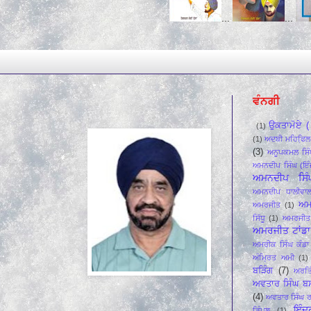
...
...
...
ਵੰਨਗੀ
ਉਕਤਾਮੋਏ ( 
(1)
(1)
ਅਦਬੀ ਮਹਿਫਿ਼ਲ
(3)
ਅਨੂਪਕਮਲ ਸਿੰ
ਅਮਨਦੀਪ ਸਿੰਘ (ਇੰ
ਅਮਨਦੀਪ ਸਿੰ
ਅਮਨਦੀਪ ਧਾਲੀਵਾ
ਅਮ
ਅਮਰਜੀਤ
(1)
ਸਿੱਧੂ
(1)
ਅਮਰਜੀਤ 
ਅਮਰਜੀਤ ਟਾਂਡਾ 
ਅਮਰੀਕ ਸਿੰਘ ਕੰਡਾ 
ਅੰਮ੍ਰਿਤ ਅਮੀ
(1)
ਬੜਿੰਗ
(7)
ਅਰਤਿ
ਅਵਤਾਰ ਸਿੰਘ ਬ
(4)
ਅਵਤਾਰ ਸਿੰਘ ਰ
ਇੰਦ
ਡਿੰਪਲ
(1)