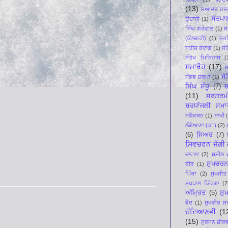
(13)
ਸਆਦਤ ਹਸਨ
ਸੱਤਪਾ
ਉਦਾਸੀ
(1)
ਸਿੰਘ ਗਰੇਵਾਲ
(1)
ਸ
(ਕੈਲਗਰੀ)
(1)
ਸਤ
ਸਤੀਸ਼ ਬੇਦਾਗ
(1)
ਸੰ
ਸੰਤੋਖ ਮਿਨਿਹਾਸ
(
ਸਮਾਰੋਹ
(17)
ਸ
ਸ
ਸੰਭਵ ਸ਼ਰਮਾ
(1)
ਸਿੰਘ ਸੰਧੂ
(7)
ਸ਼
(11)
ਸਰਗਰਮ
ਸ਼ਰਧਾਂਜਲੀ ਸਮਾ
ਸਵੈਕਥਨ
(1)
ਸਾਖੀ
ਲੰਗੇਆਣਾ (ਡਾ.)
(2)
(6)
ਸਿ਼ਅਰ
(7)
ਸਿ਼ਵਚਰਨ ਜੱਗੀ ਕ
ਚਾਵਲਾ
(2)
ਸੁਸ਼ੀਲ 
ਸੁਖਚਰਨ
ਬੀਰ
(1)
ਪਿੰਕਾ
(2)
ਸੁਖਜੀਤ
ਸੁਖਪਾਲ ਕਿੰਰਗਾ
(2
ਅੰਮ੍ਰਿਤ
(5)
ਸੁ
ਵੈਦ
(1)
ਸੁਖਵੀਰ ਸ
ਚੰਦਿਆਣਵੀ
(1
(15)
ਸੁਰਜਨ ਜ਼ੀਰ