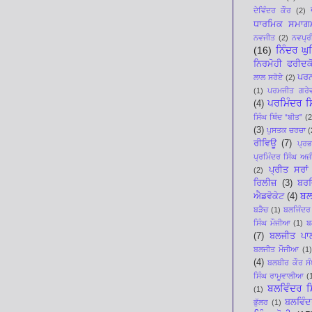
ਦੇਵਿੰਦਰ ਕੌਰ
(2)
ਧਾਰਮਿਕ ਸਮਾਗ
ਨਵਜੀਤ
(2)
ਨਵਪ੍ਰੀ
(16)
ਨਿੰਦਰ ਘ
ਨਿਰਮੋਹੀ ਫਰੀਦਕ
ਪਰਨ
ਲਾਲ ਸਰੋਏ
(2)
(1)
ਪਰਮਜੀਤ ਗਰੇ
ਪਰਮਿੰਦਰ ਸਿ
(4)
ਸਿੰਘ ਥਿੰਦ “ਬੀਤ”
(2
(3)
ਪੁਸਤਕ ਚਰਚਾ
(
ਰੀਵਿਊ
(7)
ਪ੍ਰ
ਪ੍ਰਮਿੰਦਰ ਸਿੰਘ ਅਜ਼ੀ
ਪ੍ਰੀਤ ਸਰਾਂ
(2)
ਰਿਲੀਜ਼
(3)
ਬਰਜ
ਬਲ
ਐਡਵੋਕੇਟ
(4)
ਬੜੈਚ
(1)
ਬਲਜਿੰਦਰ
ਸਿੰਘ ਮੌਜੀਆ
(1)
ਬ
(7)
ਬਲਜੀਤ ਪਾ
ਬਲਜੀਤ ਮੌਜੀਆ
(1)
(4)
ਬਲਬੀਰ ਕੌਰ ਸੰ
ਸਿੰਘ ਰਾਮੂਵਾਲੀਆ
(
ਬਲਵਿੰਦਰ ਸ
(1)
ਬਲਵਿੰਦ
ਭੁੱਲਰ
(1)