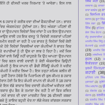
ਸਿੰਘ ਮੋਹੀ
(15
ਇੰਨੇ ਹੀ
ਫੀਸਦੀ ਖਰਚ ਨਿਰਮਾਣ
'
ਤੇ ਆਵੇਗਾ। ਇਸ ਨਾਲ
ਜਸਵਾਲ
(1)
ਬਾਜਵਾ
ਬਾ
ਬਾਵਾ ਬਲਦੇਵ
(2)
ਬਿਸਮਿਲ ਫ਼ਰ
(1)
ਬਰਾੜ
(1)
ਬੂਟਾ ਸਿੰਘ
ੱਲ
6
ਹਜ਼ਾਰ ਦੇ ਕਰੀਬ ਦਵਾ ਦੀਆਂ ਫੈਕਟਰੀਆਂ ਹਨ। ਭਾਰਤ
ਭਿ
ਗਿੱਲ ਮੋਗਾ
(2)
 ਵਿਚ ਐਕਸਪੋਰਟ ਹੁੰਦੀਆਂ ਹਨ। ਇਹ ਅੰਕੜਾ
ਪਹਿਲਾਂ ਵੀ
ਸਿੰਘ
(5)
ਭੁਪਿੰਦਰ
ੜ ਦਾ ਉਤਪਾਦਨ ਵਿਦੇਸ਼ਾਂ ਵਿਚ ਜਾਂਦਾ ਹੈ ਪਰ ਇਸ ਉਤਪਾਦਨ
ਭੋਲਾ ਸਿੰਘ ਚੌਹਾਨ
(1
ਵਿਚ ਆਉਣ ਵਾਲੀ ਹਰ ਇਕ ਵਸਤੂ
'
ਤੇ ਵਿਦੇਸ਼ੀ
ਸਰਕਾਰਾਂ ਪਹਿਲਾਂ
ਸੰਧੂ ਸੁਖਣਵਾਲ਼ੀਆ
(
ਜ਼ਮੀਨ ਵਰਤੀ ਜਾ ਰਹੀ ਹੈ ਪਰ ਭਾਰਤ ਨੂੰ ਵਿਦੇਸ਼ਾਂ ਵਿਚੋਂ ਕੋਈ
ਮਨਜੀਤ ਸਿੰਘ ਸਿੱਧੂ (ਪ
ਬੋਪਾਰਾਏ
(1)
ਮਨਦੀਪ
ਨਦੇ ਹੋਏ ਵਿਦੇਸ਼ਾਂ ਵਿਚਲੀਆਂ ਦਵਾ ਕੰਪਨੀਆਂ
ਨੇ ਭਾਰਤ ਵਿਚ
(23)
ਮਨਵੀਰ ਗਿੱ
ਤੇ
ਵਪਾਰੀਆਂ ਨੂੰ ਹੀ ਉਸ ਦਾ ਲਾਭ ਹੋ ਰਿਹਾ ਹੈ। ਜਦੋਂ ਜਿਸ
(10)
ਮਲਕੀਅਤ ਸਿ
ਾਂ ਵਾਲੇ ਕਿਉਂ ਨਹੀਂ ਚਾਹੁਣਗੇ ਕਿ ਉਹ
ਆਪਣਾ ਉਤਪਾਦਨ
ਸੁਹਲ
(12)
ਂ
ਵਿਚ ਬਣਨ ਵਾਲੀ ਦਵਾਈ ਤੇ ਕੋਈ ਐਕਸਾਇਜ ਡਿਉਟੀ
ਇਕੱਤਰਤਾ
(15
ਪਨੀ ਨੂੰ ਇਕ ਜਾਪਾਨ ਦੀ ਡੈਚੀ ਸੈਂਕਿਊ ਕੰਪਨੀ ਨੇ
ਖਰੀਦ
ਖੁਰਮੀ ਹਿੰਮਤਪੁਰਾ
 ਕੰਪਨੀ
ਨੇ ਖਰੀਦ ਲਿਆ ਹੈ। ਇਸ ਤਰ੍ਹਾ ਸਮਿਥ ਕਲੀਨ ਵੀ
ਕਹਾਣੀ
(38
ਤੁਸੀਂ ਹੈਰਾਨ ਹੋਵੋਗੇ ਕਿ ਪਿਰਾਮਿਲ ਦੀ ਕੁਲ ਕੀਮਤ
8
ਹਜ਼ਾਰ
ਮੁਹਿੰਦਰ ਪਾਲ ਸਿੰਘ
ਹੈਰਾਨ ਹੋਈ ਕਿ ਇਹ ਕੰਪਨੀ ਜਾਪਾਨ ਦੀ ਕੰਪਨੀ ਨੇ
18
ਹਜ਼ਾਰ
ਮੁਲ
ਮੁਬਾਰਕਾਂ
(2)
ਤ ਦੇ ਇਸ ਵੱਡੇ ਬਾਜ਼ਾਰ ਵਿਚ ਦਵਾਈ ਕੰਪਨੀਆਂ
ਖਰੀਦਣ ਲਈ
ਯ
ਸਿੰਘ ਮਲਹਾਂਸ
(1)
ਰਕਾਰ ਚੁੱਪ ਬੈਠ ਕੇ ਤਮਾਸ਼ਾ ਵੇਖ ਰਹੀ ਹੈ ਜਾਂ ਫਿਰ ਕਥਿਤ
(1)
ਰੰਗਮੰਚ
(1)
ਰ
ਰਣਜੀਤ
ਇਸ ਸਮੇਂ ਭਾਰਤ ਦੀ ਦਵਾ ਮਾਰਕੀਟ
ਵਿਚ
26
ਫੀਸਦੀ ਕਬਜ਼ਾ
ਚੰਗਾਲ
(2)
(2)
ਰਣਜੀਤ ਸਿੰਘ ਸਿ
ਜ਼ੇ ਨੂੰ ਸ਼ਾਇਦ ਬਹੁਤੀ ਦੇਰ ਨਾ ਲੱਗੇ ਜੇਕਰ ਕਾਂਗਰਸ ਸਰਕਾਰ
ਰਣਜੀਤ ਸਿੰਘ ਦੂਲੇ