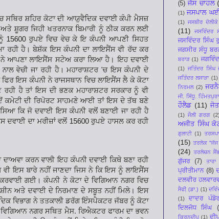
ਜੱਸ ਚਾਹਲ
(5)
ਜਸਪਾਲ ਘ
(1)
ਚ ਸਥਿਰ ਸ਼ਹਿਰ ਕੋਟਾ ਦੀ ਆਯੁਵੈਦਿਕ ਦਵਾਈ ਕੰਪੀ ਮੈਸਜ਼
(1)
ਜਸਬੀਰ ਦੋਲੀਕੇ
ਰ ਅਤੇ ਸ਼ੂਗਰ ਜਿਹੀ ਖਤਰਨਾਕ
ਬਿਮਾਰੀ ਨੂੰ ਠੀਕ ਕਰਨ ਲਈ
(11)
ਜਸਵਿੰਦਰ ਸ
ਨੂੰ
15600
ਰੁਪਏ ਵਿਚ ਵੇਚ ਕੇ ਇ ਕੰਪਨੀ ਆਪਣੀ ਸਿਹਤ
ਜਸਵਿੰਦਰ ਸਿੰਘ ਰ
 ਕਮਾ ਰਹੀ ਹੈ। ਬੇਸ਼ੱਕ ਇਸ ਕੰਪਨੀ ਦਾ ਲਾਇਸੈਂਸ ਵੀ
ਰੱਦ ਕਰ
ਜਗਸੀਰ ਸੰਧੂ ਬਰ
 ਨੇ ਆਪਣਾ
ਲਾਇਸੈਂਸ ਸਟੇਅ ਕਰਾ ਲਿਆ ਹੈ। ਇਹ ਦਵਾਈ
ਜਗਵਿੰਦ
ਬਰਾੜ
(1)
(1)
ਜਤਿੰਦਰ ਸਿੰਘ 
ਲੇ ਨਾਲ ਵੇਚੀ ਜਾ ਰਹੀ ਹੈ। ਮਹਾਰਾਸ਼ਟਰ
'
ਚ ਇਸ ਕੰਪਨੀ ਦੇ
ਜਤਿੰਦਰ ਲਸਾੜਾ
(1)
 ਫਿਰ ਇਸ ਕੰਪਨੀ ਨੇ
ਰਾਜਸਥਾਨ ਵਿਚ ਲਾਇਸੈਂਸ ਲੈ ਕੇ ਕੋਟਾ
ਜਰਨੈ
ਨਿਰਮਲ
(2)
ਬਣ ਰਹੀ ਹੈ ਤਾਂ ਇਸ ਦੀ ਭਣਕ ਮਹਾਰਾਸ਼ਟਰ ਸਰਕਾਰ ਨੂੰ ਵੀ
ਜੀ. ਸਿੱਧੂ. ਹਿੰਮਤਪੁਰ
ਂ ਕਮੇਟੀ ਦੀ ਰਿਪੋਰਟ ਸਾਹਮਣੇ ਆਈ
ਤਾਂ ਇਸ ਦੇ ਤੱਥ ਬਣੇ
ਹੌਲੈਡ
(11)
ਜੋ
ਦੱਸਿਆ ਕਿ ਜੋ ਦਵਾਈ ਇਸ ਕੰਪਨੀ ਵਲੋਂ ਬਣਾਈ ਜਾ ਰਹੀ ਹੈ
(1)
ਜੌਲੀ ਗਰਗ
(2
ਇਸ ਦਵਾਈ ਦਾ ਮਰੀਜ਼ਾਂ ਵਲੋਂ
15600
ਰੁਪਏ
ਹਾਸਲ ਕਰ ਰਹੀ
ਅਜੀਤ ਸਿੰਘ ਕੋ
ਗੁਲਾਟੀ
(1)
ਤਰਸਪਾਲ
(15)
ਤਰਲੋਕ "ਜੱਜ
(24)
ਤਰਲੋਚਨ ਸੈਂ
ਦਾ ਦਾਅਵਾ ਕਰਨ
ਵਾਲੀ ਇਹ ਕੰਪਨੀ ਦਵਾਈ ਕਿਥੇ ਬਣਾ ਰਹੀ
ਗੁੱਜਰ
(7)
ਤਾਰਾ 
 ਵੀ ਇਸ ਬਾਰੇ ਨਹੀਂ ਜਾਣਦਾ ਜਿਸ ਨੇ ਕਿ ਇਸ ਨੂੰ ਲਾਇਸੈਂਸ
ਪ੍ਰੀਤੀਮਾਨ
(8)
ਦ
 ਕਰਵਾਈ ਗਈ। ਕੰਪਨੀ
ਨੇ ਕੋਟਾ ਦੇ ਵਿਗਿਆਨ ਨਗਰ ਵਿਚ
ਦਲਵੀਰ ਹਲਵਾਰ
ਸੈਫੀ਼ (ਡਾ.)
(1)
ਦਵਿੰ
 ਮਸ਼ੀਨ ਅਤੇ ਦਵਾਈ ਦੇ ਨਿਰਮਾਣ ਦੇ ਸਬੂਤ ਨਹੀਂ ਮਿਲੇ। ਇਸ
ਦਾਦਰ ਪੰਡੋ
(1)
ਦਿਕ ਵਿਭਾਗ ਨੇ ਤਤਕਾਲੀ
ਡਰੱਗ ਇੰਸਪੈਕਟਰ ਜੱਬਰ ਨੂੰ ਕੋਟਾ
ਦਿਲਜੋਧ ਸਿੰਘ
ਦੇ ਵਿਗਿਆਨ ਨਗਰ ਸਥਿਤ ਮੈਸ. ਰਿਐਕਟਰ ਫਾਰਮ ਦਾ ਭਵਨ
ਦੀ
ਕਿਰਨਦੀਪ
(1)