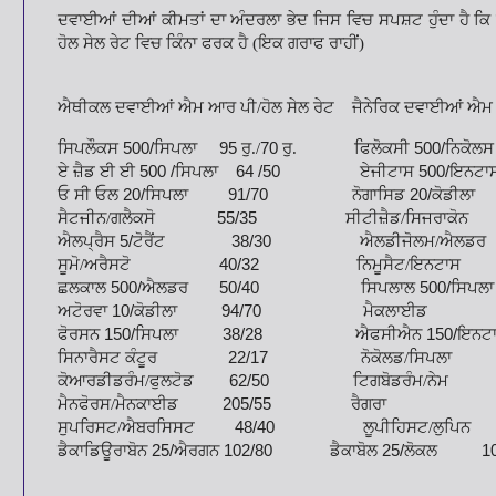
ਦਵਾਈਆਂ ਦੀਆਂ ਕੀਮਤਾਂ ਦਾ ਅੰਦਰਲਾ ਭੇਦ ਜਿਸ ਵਿਚ ਸਪਸ਼ਟ ਹੁੰਦਾ ਹੈ ਕ
ਹੋਲ ਸੇਲ ਰੇਟ ਵਿਚ ਕਿੰਨਾ ਫਰਕ ਹੈ (ਇਕ ਗਰਾਫ
ਰਾਹੀਂ)
ਐਥੀਕਲ ਦਵਾਈਆਂ ਐਮ ਆਰ ਪੀ/ਹੋਲ ਸੇਲ ਰੇਟ
ਜੈਨੇਰਿਕ ਦਵਾਈਆਂ ਐਮ 
ਸਿਪਲੌਕਸ
500/
ਸਿਪਲਾ
95
ਰੁ./
70
ਰੁ.
ਫਿਲੋਕਸੀ
500/
ਨਿਕੋਲਸ
ਏ ਜ਼ੈਡ ਈ ਈ
500 /
ਸਿਪਲਾ
64 /50
ਏਜੀਟਾਸ
500/
ਇਨਟਾ
ਓ ਸੀ ਓਲ
20/
ਸਿਪਲਾ
91/70
ਨੋਗਾਸਿਡ
20/
ਕੋਡੀਲਾ
6
ਸੈਟਜੀਨ/ਗਲੈਕਸੋ
55/35
ਸੀਟੀਜ਼ੈਡ/ਸਿਜਰਾਕੋਨ
3
ਐਲਪ੍ਰੈਸ
5/
ਟੋਰੈਂਟ
38/30
ਐਲਡੀਜੋਲਮ/ਐਲਡਰ
ਸੂਮੋ/ਅਰੈਸਟੋ
40/32
ਨਿਮੂਸੈਟ/ਇਨਟਾਸ
3
ਛਲਕਾਲ
500/
ਐਲਡਰ
50/40
ਸਿਪਲਾਲ
500/
ਸਿਪਲਾ
ਅਟੋਰਵਾ
10/
ਕੋਡੀਲਾ
94/70
ਮੈਕਲਾਈਡ
90
ਫੋਰਸਨ
150/
ਸਿਪਲਾ
38/28
ਐਫਸੀਐਨ
150/
ਇਨਟ
ਸਿਨਾਰੈਸਟ ਕੰਟੂਰ
22/17
ਨੋਕੋਲਡ/ਸਿਪਲਾ
1
ਕੋਆਰਡੀਡਰੰਮ/ਫੁਲਟੋਡ
62/50
ਟਿਗਬੋਡਰੰਮ/ਨੇਮ
45
ਮੈਨਫੋਰਸ/ਮੈਨਕਾਈਡ
205/55
ਰੈਗਰਾ
195
ਸੁਪਰਿਸਟ/ਐਬਰਸਿਸਟ
48/40
ਲੂਪੀਹਿਸਟ/ਲੁਪਿਨ
4
ਡੈਕਾਡਿਊਰਾਬੋਨ
25/
ਐਰਗਨ
102/80
ਡੈਕਾਬੋਲ
25/
ਲੋਕਲ
100