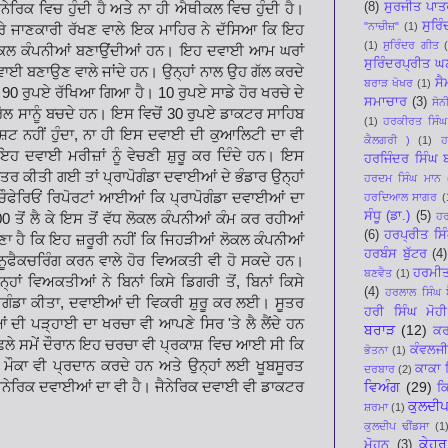
(8)
ਸੁਰਜੀਤ ਪਾਤ
ੈਨੇਰਿਕ ਵਿਚ ਹੁੰਦੀ ਹੈ ਅਤੇ ਨਾ ਹੀ ਐਥੀਕਲ ਵਿਚ ਹੁੰਦੀ ਹੈ।
ਸੁਰਿ
"ਨਾਚੀਜ਼"
(1)
ੇ ਜਾਣਕਾਰੀ ਰੱਖਣ ਵਾਲੇ ਇਕ ਮਾਹਿਰ ਨੇ
ਦੱਸਿਆ ਕਿ ਇਹ
(1)
ਸੁਰਿੰਦਰ ਗੀਤ
ੋਕਲ ਕੰਪਨੀਆਂ ਬਣਾਉਂਦੀਆਂ ਹਨ। ਇਹ ਦਵਾਈ ਆਮ ਘਰਾਂ
ਸੁਰਿੰਦਰਪ੍ਰੀਤ 
ਾਈ ਬਣਾਉਣ ਵਾਲੇ ਜਾਂਦੇ ਹਨ। ਉਨ੍ਹਾਂ ਨਾਲ ਉਹ ਗੱਲ
ਕਰਦੇ
ਸੈ
ਬਰਾੜ ਖੋਖਰ
(1)
ਟ
90
ਰੁਪਏ
ਰੱਖਿਆ ਗਿਆ ਹੈ।
10
ਰੁਪਏ ਸਾਡੇ ਹੋਰ ਖਰਚੇ ਦੇ
ਸਮਾਚਾਰ
(3)
ਸੋਨ
ੋਲ ਸਾਨੂੰ ਬਚਦੇ ਹਨ। ਇਸ ਵਿਚੋਂ
30
ਰੁਪਏ ਡਾਕਟਰ ਸਾਹਿਬ
(1)
ਹਰਕੀਰਤ ਸਿੰਘ
 ਨਹੀਂ ਹੁੰਦਾ
,
ਨਾ
ਹੀ ਇਸ ਦਵਾਈ ਦੀ ਕੁਆਲਿਟੀ ਦਾ ਵੀ
ਕੈਲਗਰੀ )
(1)
ਹ
 ਇਹ ਦਵਾਈ ਮਰੀਜ਼ਾਂ ਨੂੰ ਵੇਚਣੀ ਸ਼ੁਰੂ ਕਰ ਦਿੰਦੇ ਹਨ। ਇਸ
ਹਰਜਿੰਦਰ ਸਿੰਘ
ਕੱਤਰ ਕੀਤੀ ਗਈ ਤਾਂ
ਪ੍ਰਾਪੋਗੰਡਾ ਦਵਾਈਆਂ ਦੇ ਭੰਡਾਰ ਉਨ੍ਹਾਂ
ਹਰਦਮ ਸਿੰਘ ਮਾਨ
 ਚੌਫੇਰਿਓਂ ਰਿਪੋਰਟਾਂ ਆਈਆਂ ਕਿ ਪ੍ਰਾਪੋਗੰਡਾ ਦਵਾਈਆਂ ਦਾ
ਹਰਦਿਆਲ ਸਾਗਰ
(
ਸੰਧੂ (ਡਾ.)
(5)
ਹਰ
00
ਤੋਂ ਲੈ ਕੇ
ਇਸ ਤੋਂ ਵੱਧ ਲੋਕਲ ਕੰਪਨੀਆਂ ਕੰਮ ਕਰ ਰਹੀਆਂ
(6)
ਹਰਪ੍ਰੀਤ ਸਿ
ਣਾ ਹੈ ਕਿ ਇਹ ਜ਼ਰੂਰੀ ਨਹੀਂ ਕਿ ਜਿਹੜੀਆਂ ਲੋਕਲ
ਕੰਪਨੀਆਂ
ਹਰਬੰਸ ਬੁੱਟਰ
(4)
ੈਨੂਫੈਕਚਰਿੰਗ ਕਰਨ ਵਾਲੇ ਹੋਰ ਵਿਅਕਤੀ ਵੀ ਹੋ ਸਕਦੇ ਹਨ।
ਹਰਮੀ
ਬਣਵੈਤ
(1)
ਾਂ ਵਿਅਕਤੀਆਂ ਨੇ ਬਿਨਾਂ ਕਿਸੇ ਡਿਗਰੀ ਤੋਂ
,
ਬਿਨਾਂ ਕਿਸੇ
(4)
ਹਰਲਾਲ ਸਿੰਘ ਬ
ੋਗੰਡਾ ਕੀਤਾ
,
ਦਵਾਈਆਂ ਦੀ ਵਿਕਰੀ ਸ਼ੁਰੂ ਕਰ ਲਈ। ਸੂਤਰ
ਹਰੀ ਸਿੰਘ ਮੋਹੀ
ਿਆਂ ਦੀ ਪੜ੍ਹਾਈ ਦਾ ਖਰਚਾ ਵੀ ਆਪਣੇ ਸਿਰ
'
ਤੇ ਲੈ
ਲੈਂਦੇ ਹਨ
ਬਰਾੜ
(12)
ਕਰ
ਛਲੇ ਸਮੇਂ ਦੌਰਾਨ ਇਹ ਚਰਚਾ ਵੀ ਪ੍ਰਕਾਸ਼ ਵਿਚ ਆਈ ਸੀ ਕਿ
ਕੰਵਲਜੀ
ਭੋਤਨਾ
(1)
 ਮੌਕਾ ਵੀ ਪ੍ਰਦਾਨ ਕਰਦੇ ਹਨ ਅਤੇ ਉਨ੍ਹਾਂ
ਲਈ ਖੂਬਸੂਰਤ
ਕਾਕਾ 
ਦਰਬਾਰ
(2)
ੈਨੇਰਿਕ ਦਵਾਈਆਂ ਦਾ ਵੀ ਹੈ। ਜੈਨੇਰਿਕ ਦਵਾਈ ਵੀ ਡਾਕਟਰ
ਵਿਅੰਗ
(29)
ਕ
ਕੁਲਦੀਪ
ਸ਼ਰਮਾ
(1)
ਕੁਲਦੀਪ ਢੀਂਡਸਾ
(1
ਕੇਹਰ
ਮੋਹਨ
(3)