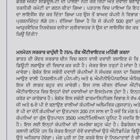
ਡਰੱਗ ਐਕਟ
ਸ਼ਡਿਊਲ-ਟੀ ਦੀ ਪਾਲਣਾ ਨਹੀਂ ਕਰ ਰਿਹਾ ਅਤੇ ਦਵਾਈ ਬਣਾਉਣ 
ਤਕਨੀਕੀ ਕਮੇਟੀ ਦਾ ਗਠਨ ਕੀਤਾ ਗਿਆ। ਪੜਤਾਲ ਵਿਚ ਪਾਇਆ ਕਿ ਇਹ
ਦਾ ਲਾਇਸੈਂਸ ਰੱਦ ਕਰ ਦਿੱਤਾ
ਗਿਆ ਪਰ ਉਸ ਤੋਂ ਬਾਅਦ ਕੰਪਨੀ ਨੇ ਵਿਭਾ
ਪ੍ਰਸ਼ਨਚਿੰਨ੍ਹ ਲੱਗੇ ਹਨ। ਦੱਸਿਆ ਗਿਆ ਹੈ ਕਿ ਜੋ ਕੰਪਨੀ
500
ਗੁਣਾਂ ਮੁ
ਆਯੁਰਵੈਦਿਕ ਨਿਰਦੇਸ਼ਕ ਵਨੀਤਾ
ਸ੍ਰੀਵਾਸਤਵ ਨੇ ਉਸ ਦਾ ਲਾਇਸੈਂਸ ਰੱਦ ਕ
ਕਿਉਂ ਦਿੱਤੀ
?
ਮਨਮੋਹਨ ਸਰਕਾਰ ਚਾਹੁੰਦੀ ਹੈ
75%
ਤੱਕ ਐਂਟੀਵਾਇਟਕ ਮਹਿੰਗੀ ਕਰਨਾ
ਭਾਰਤ ਦੀ ਕੇਂਦਰ ਸਰਕਾਰ ਚੀਨ ਵਿਚ ਬਣਨ ਵਾਲੀ ਦਵਾਈ ਰਸਾਇਣ ਜੋ ਕਿ
ਡਿਊਟੀ ਲਗਾਉਣ ਦੀ ਵਿਚਾਰ ਕਰ ਰਹੀ ਹੈ। ਜੇਕਰ ਇਸ
ਤਰ੍ਹਾਂ ਹੋ ਜਾਂਦਾ 
ਜਾਵੇਗਾ।
ਬੇਸ਼ੱਕ ਇਸ ਸਬੰਧੀ ਦਵਾਈ ਕੰਪਨੀਆਂ ਨੇ ਸੰਘਰਸ਼ ਕਰਨ ਦਾ ਬਿਗਲ
ਆਉਣ ਵਾਲੀ ਪੈਨਸ਼ਲੀਨ-ਜੀ (ਪੈਨ-ਜੀ) ਅਤੇ
6
ਐਮੀਨੀਓਪੈਨਸ਼ਲਿਕ
ਐਸਿਡ
ਇਸ ਦੀ ਲਾਗਤ ਬਹੁਤ ਵਧ
ਜਾਵੇਗੀ। ਇਸ ਨਾਲ ਜੀਵਨ ਰੱਖਿਆ ਐਂਟੀਵ
ਐਂਟੀਵਾਇਟਕ ਵਿਚ ਇਨ੍ਹਾਂ ਦੋਵਾਂ ਦਵਾਈਆਂ ਦਾ ਇਸਤੇਮਾਲ ਹੁੰਦਾ ਹੈ। ਇਨ੍ਹ
ਕਰੋੜ ਦਾ ਕਾਰੋਬਾਰ ਹੈ। ਬੇਸ਼ੱਕ ਇਸ ਸਬੰਧੀ
ਫਾਰਮਾਸਿਟੀਕਲ ਵਿਭਾਗ ਨੇ ਵੱਖ-ਵ
ਜੀ ਅਤੇ
6-
ਏ ਪੀ ਏ ਬਣਾਉਣ ਵਾਲੀਆਂ ਕੰਪਨੀਆਂ ਅਲੈਮਵਿਕ (ਗੁਜਰਾਤ) ਅਤੇ
ਏ ਪੀ ਦਾ ਦੋਨੋਂ ਕੰਪਨੀਆਂ ਦਾ ਉਤਪਾਦਨ
200
ਟਨ ਸਾਲ ਦਾ ਹੈ ਜਦੋਂ ਕਿ ਮੰਗ
5
ਕੰਪਨੀਆਂ ਦਾ ਕੁੱਲ ਉਤਪਾਦਨ
3500
ਮਲਟੀਮਿਲੀਅਨ ਯੂਨਿਟ ਹੈ ਜਦਕਿ 
ਹੈ। ਇਸ ਲਈ ਇਨ੍ਹਾਂ ਕੰਪਨੀਆਂ ਦੀ ਸਮਰੱਥਾ ਬਹੁਤ
ਘੱਟ ਹੈ। ਫੈਡਰੇਸ਼ਨ
ਕਲਾਨੀ
ਕਹਿੰਦੇ ਹਨ ਕਿ ਜੇਕਰ ਇਨ੍ਹਾਂ ਦੋਵੇਂ ਦਵਾਈਆਂ ਉਤੇ ਐਂਟੀਡਪਿੰਗ ਡਿਊ
ਉਤੇ ਅਧਿਕਾਰ ਹੋਵੇਗਾ। ਮੰਗ ਪੂਰੀ ਨਾ ਹੋਣ
ਕਰਕੇ ਇਸ ਦੇ ਨਿਰਮਾਤਾਵਾਂ ਨੂੰ ਚ