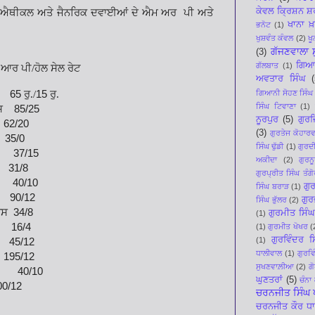
ਕੇਵਲ ਕ੍ਰਿਸ਼ਨ ਸ
ਿ ਐਥੀਕਲ ਅਤੇ
ਜੈਨਰਿਕ ਦਵਾਈਆਂ ਦੇ ਐਮ ਅਰ
ਪੀ ਅਤੇ
ਖਾਨਾ ਖ਼
ਭਨੋਟ
(1)
ਖੁਸ਼ਵੰਤ ਕੰਵਲ
(2)
ਖ
ਗੱਜਣਵਾਲਾ 
(3)
ਗਿਆ
ਗੱਲਬਾਤ
(1)
ਆਰ ਪੀ/ਹੋਲ ਸੇਲ ਰੇਟ
ਅਵਤਾਰ ਸਿੰਘ
(
65
ਰੁ./
15
ਰੁ.
ਗਿਆਨੀ ਸੋਹਣ ਸਿੰਘ
ਸਿੰਘ ਟਿਵਾਣਾ
(1)
ਸ
85/25
ਨੂਰਪੁਰ
(5)
ਗੁਰਜ
2/20
(3)
ਗੁਰਤੇਜ ਕੋਹਾਰਵ
5/0
ਸਿੰਘ ਢੁੱਡੀ
(1)
ਗੁਰਦੀ
37/15
ਅਕੀਦਾ
(2)
ਗੁਰ
1/8
ਗੁਰਪ੍ਰੀਤ ਸਿੰਘ ਤੰਗੋ
40/10
ਗੁ
ਸਿੰਘ ਬਰਾੜ
(1)
/12
ਗੁਰ
ਸਿੰਘ ਭੁੱਲਰ
(2)
ਾਸ
34/8
ਗੁਰਮੀਤ ਸਿੰ
(1)
6/4
(1)
ਗੁਰਮੀਤ ਖੋਖਰ
(
ਗੁਰਵਿੰਦਰ 
(1)
/12
ਧਾਲੀਵਾਲ
(1)
ਗੁਰਵਿ
/12
ਸੁਖਣਵਾਲ਼ੀਆ
(2)
ਗ
0/10
ਘੁਣਤਰਾਂ
(5)
ਚੰਨਾ
/12
ਚਰਨਜੀਤ ਸਿੰਘ ਪ
ਚਰਨਜੀਤ ਕੌਰ ਧ