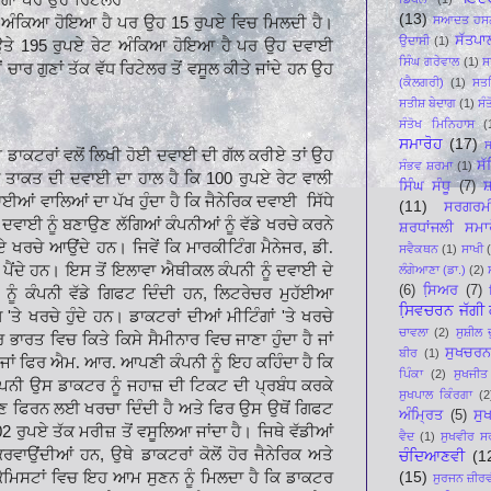
(13)
ਸਆਦਤ ਹਸਨ
 ਅੰਕਿਆ ਹੋਇਆ ਹੈ ਪਰ ਉਹ
15
ਰੁਪਏ ਵਿਚ ਮਿਲਦੀ ਹੈ।
ਸੱਤਪਾ
ਉਦਾਸੀ
(1)
ਉਤੇ
195
ਰੁਪਏ ਰੇਟ ਅੰਕਿਆ ਹੋਇਆ ਹੈ ਪਰ ਉਹ
ਦਵਾਈ
ਸਿੰਘ ਗਰੇਵਾਲ
(1)
ਸ
ਂ
ਚਾਰ ਗੁਣਾਂ ਤੱਕ ਵੱਧ ਰਿਟੇਲਰ ਤੋਂ ਵਸੂਲ ਕੀਤੇ ਜਾਂਦੇ ਹਨ ਉਹ
(ਕੈਲਗਰੀ)
(1)
ਸਤ
ਸਤੀਸ਼ ਬੇਦਾਗ
(1)
ਸੰ
ਸੰਤੋਖ ਮਿਨਿਹਾਸ
(
ਸਮਾਰੋਹ
(17)
ਸ
 ਡਾਕਟਰਾਂ ਵਲੋਂ ਲਿਖੀ ਹੋਈ ਦਵਾਈ ਦੀ ਗੱਲ ਕਰੀਏ ਤਾਂ ਉਹ
ਸ
ਸੰਭਵ ਸ਼ਰਮਾ
(1)
ਾਂ ਤਾਕਤ ਦੀ ਦਵਾਈ ਦਾ
ਹਾਲ ਹੈ ਕਿ
100
ਰੁਪਏ ਰੇਟ ਵਾਲੀ
ਸਿੰਘ ਸੰਧੂ
(7)
ਸ਼
ਾਈਆਂ ਵਾਲਿਆਂ ਦਾ ਪੱਖ ਹੁੰਦਾ ਹੈ ਕਿ ਜੈਨੇਰਿਕ ਦਵਾਈ
ਸਿੱਧੇ
(11)
ਸਰਗਰਮ
ਲ ਦਵਾਈ ਨੂੰ ਬਣਾਉਣ
ਲੱਗਿਆਂ ਕੰਪਨੀਆਂ ਨੂੰ ਵੱਡੇ ਖਰਚੇ ਕਰਨੇ
ਸ਼ਰਧਾਂਜਲੀ ਸਮਾ
ਪਏ ਖਰਚੇ ਆਉਂਦੇ ਹਨ। ਜਿਵੇਂ ਕਿ ਮਾਰਕੀਟਿੰਗ ਮੈਨੇਜਰ
,
ਡੀ.
ਸਵੈਕਥਨ
(1)
ਸਾਖੀ
 ਪੈਂਦੇ ਹਨ।
ਇਸ ਤੋਂ ਇਲਾਵਾ ਐਥੀਕਲ ਕੰਪਨੀ ਨੂੰ ਦਵਾਈ ਦੇ
ਲੰਗੇਆਣਾ (ਡਾ.)
(2)
(6)
ਸਿ਼ਅਰ
(7)
ਨੂੰ ਕੰਪਨੀ ਵੱਡੇ ਗਿਫਟ ਦਿੰਦੀ ਹਨ
,
ਲਿਟਰੇਚਰ ਮੁਹੱਈਆ
ਸਿ਼ਵਚਰਨ ਜੱਗੀ ਕ
ੰਗ
'
ਤੇ ਖਰਚੇ ਹੁੰਦੇ
ਹਨ। ਡਾਕਟਰਾਂ ਦੀਆਂ ਮੀਟਿੰਗਾਂ
'
ਤੇ ਖਰਚੇ
ਚਾਵਲਾ
(2)
ਸੁਸ਼ੀਲ 
ਰ ਭਾਰਤ ਵਿਚ ਕਿਤੇ ਕਿਸੇ ਸੈਮੀਨਾਰ ਵਿਚ ਜਾਣਾ ਹੁੰਦਾ ਹੈ
ਜਾਂ
ਸੁਖਚਰਨ
ਬੀਰ
(1)
ਜਾਂ
ਫਿਰ ਐਮ. ਆਰ. ਆਪਣੀ ਕੰਪਨੀ ਨੂੰ ਇਹ ਕਹਿੰਦਾ ਹੈ ਕਿ
ਪਿੰਕਾ
(2)
ਸੁਖਜੀਤ
ਪਨੀ ਉਸ ਡਾਕਟਰ ਨੂੰ ਜਹਾਜ਼ ਦੀ ਟਿਕਟ ਦੀ ਪ੍ਰਬੰਧ
ਕਰਕੇ
ਸੁਖਪਾਲ ਕਿੰਰਗਾ
(2
ਮਣ
ਫਿਰਨ ਲਈ ਖਰਚਾ ਦਿੰਦੀ ਹੈ ਅਤੇ ਫਿਰ ਉਸ ਉਥੋਂ ਗਿਫਟ
ਅੰਮ੍ਰਿਤ
(5)
ਸੁ
02
ਰੁਪਏ ਤੱਕ ਮਰੀਜ਼ ਤੋਂ ਵਸੂਲਿਆ ਜਾਂਦਾ ਹੈ। ਜਿਥੇ
ਵੱਡੀਆਂ
ਵੈਦ
(1)
ਸੁਖਵੀਰ ਸ
ਕਰਵਾਉਂਦੀਆਂ ਹਨ
,
ਉਥੇ ਡਾਕਟਰਾਂ ਕੋਲੋਂ ਹੋਰ ਜੈਨੇਰਿਕ ਅਤੇ
ਚੰਦਿਆਣਵੀ
(1
(15)
ਕੈਮਿਸਟਾਂ ਵਿਚ ਇਹ ਆਮ ਸੁਣਨ ਨੂੰ ਮਿਲਦਾ
ਹੈ ਕਿ ਡਾਕਟਰ
ਸੁਰਜਨ ਜ਼ੀਰ