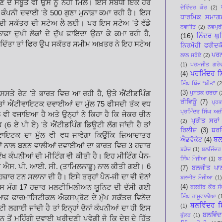
ਦੇ ਸਬੂਤ ਵੀ ਉਸ ਨੂੰ ਨਹੀਂ
ਮਿਲੇ। ਇਸ ਸਬੰਧੀ ਇਕ ਹੋਰ
ਦੇਵਿੰਦਰ ਕੌਰ
(2)
ਕੰਪਨੀ ਦਵਾਈ
'
ਤੇ
500
ਗੁਣਾ ਮੁਨਾਫ਼ਾ ਕਮਾ ਰਹੀ ਹੈ। ਇਸ
ਧਾਰਮਿਕ ਸਮਾਗ
ਗ ਦੀ ਸਕੱਤਰ ਦੀ ਸਟੇਅ ਲੈ ਲਈ। ਪਰ ਇਸ ਸਟੇਅ
'
ਤੇ
ਵੱਡੇ
ਨਵਜੀਤ
(2)
ਨਵਪ੍ਰੀ
ਨਾਫ਼ਾ
ਦੁਖੀ ਲੋਕਾਂ ਦੇ ਦੁੱਖ ਫਾਇਦਾ ਉਠਾ ਕੇ ਕਮਾ ਰਹੀ ਹੈ
,
(16)
ਨਿੰਦਰ ਘ
ਰ ਦਿੱਤਾ ਤਾਂ ਫਿਰ ਉਪ ਸਕੱਤਰ ਸਮੀਮ ਅਖ਼ਤਰ ਨੇ ਇਹ
ਸਟੇਅ
ਨਿਰਮੋਹੀ ਫਰੀਦਕ
ਪਰਨ
ਲਾਲ ਸਰੋਏ
(2)
(1)
ਪਰਮਜੀਤ ਗਰੇ
ਪਰਮਿੰਦਰ ਸਿ
(4)
ਸਿੰਘ ਥਿੰਦ “ਬੀਤ”
(2
(3)
 ਸਸਤੇ ਰੇਟ
'
ਤੇ ਭਾਰਤ
ਵਿਚ ਆ ਰਹੀ ਹੈ
,
ਉਤੇ ਐਂਟੀਡਪਿੰਗ
ਪੁਸਤਕ ਚਰਚਾ
(
ਰੀਵਿਊ
(7)
ਪ੍ਰ
ਹੈ ਤਾਂ ਐਂਟੀਵਾਇਟਕ ਦਵਾਈਆਂ ਦਾ ਮੁੱਲ
75
ਫੀਸਦੀ ਤੱਕ ਵਧ
ਪ੍ਰਮਿੰਦਰ ਸਿੰਘ ਅਜ਼ੀ
 ਵੀ ਵਜਾਇਆ ਹੈ ਅਤੇ ਉਨ੍ਹਾਂ
ਨੇ ਕਿਹਾ ਹੈ ਕਿ ਜੇਕਰ ਚੀਨ
ਪ੍ਰੀਤ ਸਰਾਂ
(2)
 (
6
ਏ ਪੀ ਏ)
'
ਤੇ ਐਂਟੀਡਪਿੰਗ ਡਿਊਟੀ ਲੱਗ ਜਾਂਦੀ ਹੈ ਤਾਂ
ਰਿਲੀਜ਼
(3)
ਬਰਜ
ਾਇਟਕ ਦਾ ਮੁੱਲ ਵੀ ਵਧ ਜਾਵੇਗਾ ਕਿਉਂਕਿ ਜ਼ਿਆਦਾਤਰ
ਬਲ
ਐਡਵੋਕੇਟ
(4)
ਾਂ ਨਾਲ ਬਣਨ
ਵਾਲੀਆਂ ਦਵਾਈਆਂ ਦਾ ਭਾਰਤ ਵਿਚ
3
ਹਜ਼ਾਰ
ਬੜੈਚ
(1)
ਬਲਜਿੰਦਰ
ੱਖ ਕੰਪਨੀਆਂ ਦੀ ਮੀਟਿੰਗ ਵੀ ਕੀਤੀ ਹੈ। ਇਹ ਮੀਟਿੰਗ
ਪੈਨ-
ਸਿੰਘ ਮੌਜੀਆ
(1)
ਬ
 ਐਸ. ਪੀ.
ਆਈ. ਸੀ. (ਤਾਮਿਲਨਾਡੂ) ਨਾਲ ਕੀਤੀ ਗਈ।
6
(7)
ਬਲਜੀਤ ਪਾ
ਹਜ਼ਾਰ ਟਨ ਸਲਾਨਾ ਦੀ ਹੈ। ਇਸੇ ਤਰ੍ਹਾਂ ਪੈਨ-ਜੀ ਦਾ ਵੀ
ਦੋਨਾਂ
ਬਲਜੀਤ ਮੌਜੀਆ
(1)
ਇਸ ਮੰਗ
17
ਹਜ਼ਾਰ ਮਲਟੀਮਿਲੀਅਨ ਯੂਨਿਟ ਦੀ ਦੱਸੀ ਗਈ
(4)
ਬਲਬੀਰ ਕੌਰ ਸੰ
ਸਿੰਘ ਰਾਮੂਵਾਲੀਆ
(
 ਆਫ਼ ਫਾਰਮਾਸਿਟੀਕਲ ਐਕਸਪ੍ਰੋਟ ਦੇ ਮੁੱਖ ਸਕੱਤਰ ਵਿਨੋਦ
ਬਲਵਿੰਦਰ ਸ
(1)
ਟੀ ਲਗਾਈ ਜਾਂਦੀ ਹੈ
ਤਾਂ ਇਨ੍ਹਾਂ ਦੋਨਾਂ ਕੰਪਨੀਆਂ ਦਾ ਹੀ ਇਸ
ਬਲਵਿੰਦ
ਭੁੱਲਰ
(1)
ੀਨ ਤੋਂ ਮਹਿੰਗੀ ਦਵਾਈ ਖਰੀਦਣੀ ਪਵੇਗੀ ਜੋ ਕਿ ਦੇਸ਼ ਦੇ
ਹਿੱਤ