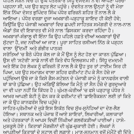
ਪਹਿਲੇ ਸੈਸ਼ਨ ਵਿਚ ਹੀ ਉਘੇ ਪੱਤਰਕਾਰ ਸਿੱਧੂ ਦਮਦਮੀ ਨੇ ਵੀ ਆਪਣਾ ਪਰਚਾ
ਪੜ੍ਹਨਾ ਸੀ, ਪਰ ਉਹ ਬਹੁਤ ਲੇਟ ਪਹੁੰਚੇ। ਦੇਵਨੇਤ ਨਾਲ ਉਨ੍ਹਾਂ ਨੂੰ ਵੀ ਮੇਰਾ
ਇੱਕ ਨਿੱਘਾ ਦੋਸਤ ਭੁਪਿੰਦਰ ਸਿੰਘ ਪੰਧੇਰ ਫਰਿਜ਼ਨੋ ਸ਼ਹਿਰ ਤੋਂ ਨਾਲ ਲੈ ਕੇ
ਆਇਆ। ਪੰਧੇਰ ਵਰਗਾ ਦੂਜਾ ਅਖ਼ਬਾਰੀ-ਪੜ੍ਹਾਕੂ ਸ਼ਾਇਦ ਹੀ ਕੋਈ ਹੋਵੇ;
ਕਿਉਂਕਿ ਉਹ ਪੰਜਾਬੀ ਅਖ਼ਬਾਰਾਂ ਵਿਚ ਛਪਦੀ ਸਾਹਿਤਕ ਸਮੱਗਰੀ ਦੇ ਨਾਲ-ਨਾਲ
ਐਡਾਂ ਤੱਕ ਦੀ ਇਬਾਰਤ ਵੀ ਮੇਰੇ ਨਾਲ ‘ਡਿਸਕਸ‘ ਕਰਦਾ ਰਹਿੰਦਾ ਹੈ।
ਅਖ਼ਬਾਰਾਂ-ਸੰਭਾਲੂ ਵੀ ਇੰਨਾ ਕਿ ਉਹ ਪਹਿਲੇ ਹਫ਼ਤੇ ਦੀਆਂ ਅਖ਼ਬਾਰਾਂ ਉਦੋਂ
ਸੁੱਟਦਾ ਹੈ, ਜਦ ਨਵੀਆਂ ਆ ਜਾਣ। ਪੂਰਾ ਸਾਹਿਤ ਰਸੀਆ! ਨਿੱਠ ਕੇ ਪੜ੍ਹਨ
ਵਾਲਾ ਉੱਦਮੀਂ ਅਤੇ ਗੰਭੀਰ ਪਾਠਕ!
ਸਰੋਤਿਆਂ ‘ਚ ਬੈਠੇ ਪੰਧੇਰ ਕੋਲ ਜਾ ਕੇ ਮੈਂ ਉਸ ਨੂੰ ਲੇਟ ਹੋਣ ਦਾ ਕਾਰਨ ਪੁੱਛਿਆ।
ਉਸ ਦੀ ‘ਸਟੋਰੀ‘ ਸਾਡੇ ਨਾਲੋਂ ਵੀ ਕਿਤੇ ਵੱਧ ਦਿਲਚਸਪ ਸੀ। ਸਿੱਧੂ ਦਮਦਮੀ
ਅਤੇ ਇੱਕ ਹੋਰ ਲੇਖਕ ਨੂੰ ਫਰਿਜ਼ਨੋ ਤੋਂ ਨਾਲ ਲੈ ਕੇ ਉਹ ਤੁਰ ਤਾਂ ਟਾਈਮ ਸਿਰ ਹੀ
ਪਿਆ, ਪਰ ਉਹ ਸਮਾਗਮ ਵਾਲਾ ਸ਼ਹਿਰ ਫਰੀਮਾਂਟ ਟੱਪ ਕੇ ਸੈਨ ਹੋਜ਼ੇ ਜਾ
ਪਹੁੰਚਿਆ! ਉਥੇ ਜਾ ਕੇ ਕਿਸੇ ਗੈਸ-ਸਟੇਸ਼ਨ ਦੇ ਪੰਜਾਬੀ ਕਾਮੇ ਨੂੰ ਕਾਨਫਰੰਸ ਵਾਲੀ
ਥਾਂ ਬਾਰੇ ਪੁੱਛਿਆ। ਉਹ ਅੱਗਿਉਂ ਬੋਲਿਆ ਕਿ ਮੈਨੂੰ ਤਾਂ ਸੈਨ ਹੋਜ਼ੇ ਦੇ ਗੁਰਦੁਆਰੇ
ਦਾ ਵੀ ਪਤਾ ਨਹੀਂ ਕਿ ਕਿੱਧਰ ਹੈ। ਘੁੰਮਣ-ਘੇਰੀਆਂ ‘ਚ ਫਸੇ ਪੜ੍ਹਾਕੂ ਪੰਧੇਰ ਨੇ
ਆਖ਼ਰ ਆਪਣੀ ਬੇਟੀ ਨੂੰ ਫੋਨ ਕਰ ਕੇ ਫਰੀਮਾਂਟ ਦੀ ‘ਡਾਇਰੈਕਸ਼ਨ‘ ਲਈ ਤਾਂ ਕਿਤੇ
ਜਾ ਕੇ ਉਹ ਕਾਨਫਰੰਸ ਵਿਚ ਪਹੁੰਚੇ।
ਸਾਹਿਤ-ਪ੍ਰੇਮੀਆਂ ਦੇ ਜੁੜੇ ਇਸ ਇਕੱਠ ਵਿਚ ਸੁੱਖ-ਸੁਨੇਹਿਆਂ ਦਾ ਦੇਣ-ਲੈਣ
ਹੋਇਆ। ਸਥਾਨਕ ਅਤੇ ਪੰਜਾਬ ਤੋਂ ਆਏ ਸ਼ਾਇਰਾਂ, ਲਿਖਾਰੀਆਂ, ਕਲਾਕਾਰਾਂ
ਅਤੇ ਪੱਤਰਕਾਰਾਂ ਨੇ ਆਪਸ ਵਿਚੀਂ ਨਿੱਘੀਆਂ ਗਲਵੱਕੜੀਆਂ ਪਾਈਆਂ। ਹਾਸੇ-
ਮੁਸ਼ਕੂਲੇ ਹੋਏ। ਕਿਤਾਬਾਂ ਮੈਗਜ਼ੀਨਾਂ ਦੀ ਘੁੰਡ-ਚੁਕਾਈ ਹੋਈ। ਲੇਖਕਾਂ ਨੇ
ਆਪਣੀਆਂ ਕਿਤਾਬਾਂ ਦੇ ਸਟਾਲ ਵੀ ਲਗਾਏ। ਮਾਣ-ਸਨਮਾਨ ਵਜੋਂ ਮੋਮੈਂਟੋ ਵੀ ਦਿੱਤੇ