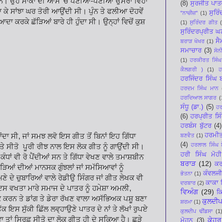
ਹੀ ਸਨ। ਉਹ ਸਾਕਾਂ ਦੀ ਆਸ ‘ਚ ਪੌਣੀਆਂ-ਪੌਣੀਆਂ ਉਮਰਾਂ ਵਿਹਾ
(8)
ਸੁਰਜੀਤ ਪਾਤ
ਲਾ ਕੇ ਸਾਂਝਾ ਘਰ ਤੋਰੀ ਆਉਂਦੀ ਸੀ। ਪੁੰਨ ਤੇ ਫਲੀਆ ਦੋਹਵੇਂ
ਸੁਰਿ
"ਨਾਚੀਜ਼"
(1)
ਾ ਕਰਕੇ ਛੱੜਿਆਂ ਬਾਰੇ ਹੀ ਹੁੰਦਾ ਸੀ। ਉਨ੍ਹਾਂ ਵਿਚੋਂ ਕੁਸ਼
(1)
ਸੁਰਿੰਦਰ ਗੀਤ
ਸੁਰਿੰਦਰਪ੍ਰੀਤ 
ਸੈ
ਬਰਾੜ ਖੋਖਰ
(1)
ਸਮਾਚਾਰ
(3)
ਸੋਨ
(1)
ਹਰਕੀਰਤ ਸਿੰਘ
ਕੈਲਗਰੀ )
(1)
ਹ
ਹਰਜਿੰਦਰ ਸਿੰਘ
ਹਰਦਮ ਸਿੰਘ ਮਾਨ
ਹਰਦਿਆਲ ਸਾਗਰ
(
ਸੰਧੂ (ਡਾ.)
(5)
ਹਰ
(6)
ਹਰਪ੍ਰੀਤ ਸਿ
ਹਰਬੰਸ ਬੁੱਟਰ
(4)
ਹਰਮੀ
ਦਾ ਸੀ, ਜਾਂ ਸਮਝ ਲਵੋ ਇਸ ਗੀਤ ਤੋਂ ਬਿਨਾਂ ਇਹ ਗਿੱਧਾ
ਬਣਵੈਤ
(1)
(4)
ਹਰਲਾਲ ਸਿੰਘ ਬ
“ ਤੇ ਸੀਤੋ ਪੂਰੀ ਰੀਝ ਨਾਲ ਇਸ ਲੋਕ ਗੀਤ ਨੂੰ ਗਾਉਂਦੀ ਸੀ।
ਹਰੀ ਸਿੰਘ ਮੋਹੀ
ੰਧਾਂ ਵੀ ਰੋ ਪੈਂਦੀਆਂ ਸਨ ਤੇ ਗਿੱਧਾ ਵੇਖਣ ਵਾਲੇ ਤਮਾਸ਼ਬੀਨ
ਬਰਾੜ
(12)
ਕਰ
 ਛੜਿਆਂ ਦੀਆਂ ਮਾਨਸਕ ਗੁੰਝਲਾਂ ਜਾਂ ਸਮੱਸਿਆਵਾਂ ਨੂੰ
ਕੰਵਲਜੀ
ਭੋਤਨਾ
(1)
ਣੇ ਦੇ ਚੁਬਾਰਿਆਂ ਵਾਲੇ ਰੇਡੀਉ ਸਿੰਗਰ ਜਾਂ ਗੀਤ ਲੇਖਕ ਵੀ
ਕਾਕਾ 
ਦਰਬਾਰ
(2)
 ਇਸ ਵਖਤਾ ਮਾਰੇ ਸਮਾਜ ਦੇ ਪਾਤਰ ਨੂੰ ਹਮੇਸ਼ਾ ਅਮਲੀ,
ਵਿਅੰਗ
(29)
ਕ
਼ਾਕ ਕਰਨ ਤੇ ਡਾਂਗ ਤੇ ਡੇਰਾ ਰੱਖਣ ਵਾਲਾ ਅਸੱਭਿਅਕ ਪਸ਼ੂ ਬਣਾ
ਕੁਲਦੀਪ
ਸ਼ਰਮਾ
(1)
 ਇਸ ਸੁੱਕੀ ਛਿੱਲ ਲਵ੍ਹਾਉਣੇ ਪਾਤਰ ਦੇ ਨਾਂ ਤੇ ਲੱਖਾਂ ਰੁਪਏ
ਕੁਲਦੀਪ ਢੀਂਡਸਾ
(1
ਤਾਂ ਸਿਰਫ਼ ਸੀਤੋ ਦਾ ਲੋਕ ਗੀਤ ਹੀ ਦੇ ਸਕਿਆ ਹੈ। ਛੜੇ
ਕੇਹਰ
ਮੋਹਨ
(3)