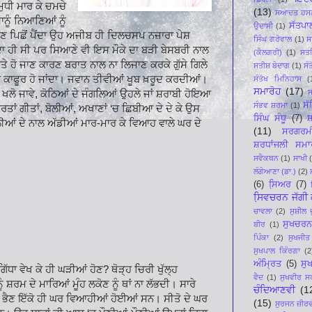
ਮੁਧੀ ਮਾਰ ਕੇ ਚਮਚੇ
(13)
ਸਆਦਤ ਹਸਨ
ਾਨੂੰ ਨਿਆਣਿਆਂ ਨੂੰ
ਸੱਤਪਾ
ਉਦਾਸੀ
(1)
ਣ ਪਿਛੋਂ ਪੈਂਦਾ ਉਹ ਅਜੀਬ ਹੀ ਦਿਲਚਸਪ ਨਜ਼ਾਰਾ ਪੇਸ਼
ਸਿੰਘ ਗਰੇਵਾਲ
(1)
ਸ
 ਹੀ ਸੀ ਪਰ ਸਿਆਣੇ ਵੀ ਇਸ ਮੌਕੇ ਦਾ ਬੜੀ ਬੇਸਬਰੀ ਨਾਲ
(ਕੈਲਗਰੀ)
(1)
ਸਤ
ਤੇ ਹੋ ਜਾਣ ਕਾਰਣ ਬਰਾਤ ਨਾਲ ਨਾ ਲਿਜਾਣ ਕਰਕੇ ਗੁੱਸੇ ਗਿਲੇ
ਸਤੀਸ਼ ਬੇਦਾਗ
(1)
ਸੰ
 ਕੇ ਕਾਫੂਰ ਹੋ ਜਾਂਦਾ। ਜਵਾਨ ਤੀਵੀਆਂ ਖੂਬ ਖ਼ਰੂਦ ਕਰਦੀਆਂ।
ਸੰਤੋਖ ਮਿਨਿਹਾਸ
(
ਸਮਾਰੋਹ
(17)
ਸ
ੀ ਖਲੋ ਜਾਵੇ, ਕੋਠਿਆਂ ਦੇ ਜੰਗਲਿਆਂ ਉਹਲੇ ਜਾਂ ਸ਼ਰਾਬੀ ਹੋਇਆ
ਸ
ਸੰਭਵ ਸ਼ਰਮਾ
(1)
ਾਂ ਗੀਤਾਂ, ਬੋਲੀਆਂ, ਅਖਾਣਾਂ ‘ਚ ਛਿਬੀਆ ਦੇ ਦੇ ਕੇ ਉਸ
ਸਿੰਘ ਸੰਧੂ
(7)
ਸ਼
ੋਲੀਆਂ ਦੇ ਨਾਲ ਅੱਡੀਆਂ ਮਾਰ-ਮਾਰ ਕੇ ਵਿਆਹ ਵਾਲੇ ਘਰ ਦੇ
(11)
ਸਰਗਰਮ
ਸ਼ਰਧਾਂਜਲੀ ਸਮਾ
ਸਵੈਕਥਨ
(1)
ਸਾਖੀ
ਲੰਗੇਆਣਾ (ਡਾ.)
(2)
(6)
ਸਿ਼ਅਰ
(7)
ਸਿ਼ਵਚਰਨ ਜੱਗੀ ਕ
ਚਾਵਲਾ
(2)
ਸੁਸ਼ੀਲ 
ਸੁਖਚਰਨ
ਬੀਰ
(1)
ਪਿੰਕਾ
(2)
ਸੁਖਜੀਤ
ਸੁਖਪਾਲ ਕਿੰਰਗਾ
(2
ਅੰਮ੍ਰਿਤ
(5)
ਸੁ
ਧਾ ਵੇਖ ਕੇ ਹੀ ਘੜੀਆਂ ਹੋਣ? ਥੋੜ੍ਹ ਚਿਰੀ ਖੁੱਲ੍ਹ
ਵੈਦ
(1)
ਸੁਖਵੀਰ ਸ
 ਸ਼ਰਮ ਦੇ ਮਾਰਿਆਂ ਮੂੰਹ ਲਕੋਣ ਨੂੰ ਥਾਂ ਨਾ ਲੱਭਦੀ। ਸਾਰੇ
ਚੰਦਿਆਣਵੀ
(1
ਦੀ ਭੈਣ ਇੱਕੋ ਹੀ ਘਰ ਵਿਆਹੀਆਂ ਹੋਈਆਂ ਸਨ। ਸੀਤੋ ਦੇ ਘਰ
(15)
ਸੁਰਜਨ ਜ਼ੀਰ