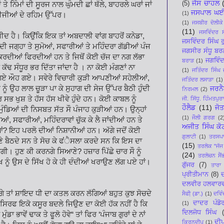
ਜੱਸ ਚਾਹਲ
(5)
ਤੇ ਨਿੰਮਾਂ ਦੀ ਸੂਰਜ ਨਾਲ ਘੁੰਮਦੀ ਛਾਂ ਥੱਲੇ, ਬਾਹਰਲੇ ਘਰਾਂ ਜਾਂ
ਜਸਪਾਲ ਘ
(1)
ਭਤੀਜੀਆਂ ਦੇ ਰਹਿਮ ਉੱਪਰ।
(1)
ਜਸਬੀਰ ਦੋਲੀਕੇ
(11)
ਜਸਵਿੰਦਰ ਸ
 ਹੈ। ਕਿਉਂਕਿ ਇਕ ਤਾਂ ਅਬਦਾਲੀ ਵਾਂਗ ਬਾਹਰੋਂ ਕਨੇਡਾ,
ਜਸਵਿੰਦਰ ਸਿੰਘ ਰ
 ਦੀ ਜਗ੍ਹਾ ਤੇ ਸੁਮੋਆਂ, ਸਫਾਰੀਆਂ ਤੇ ਮਹਿੰਦਰਾ ਗੱਡੀਆਂ ਪੰਜ
ਜਗਸੀਰ ਸੰਧੂ ਬਰ
ਬੋ ਕਰਦੀਆਂ ਫਿਰਦੀਆਂ ਹਨ ਤੇ ਜਿਥੋਂ ਕੋਈ ਚੱਜ ਦਾ ਨਗ ਲੱਭਾ
ਜਗਵਿੰਦ
ਬਰਾੜ
(1)
ਚੀਰ ਕੱਢ ਸੰਧੂਰ ਭਰ ਦਿੱਤਾ ਜਾਂਦਾ ਹੈ । ਨਾ ਕੋਈ ਮੰਗਣਾਂ ਨਾ
(1)
ਜਤਿੰਦਰ ਸਿੰਘ 
 ਔਹ ਗਏ ਔਹ ਗਏ। ਸਵੇਰੇ ਵਿਚਾਰੀ ਕੁੜੀ ਆਪਣੀਆਂ ਸਹੇਲੀਆਂ,
ਜਤਿੰਦਰ ਲਸਾੜਾ
(1)
ਮ ਨੂੰ ਉਹ ਲਾਲ ਚੂੜਾ ਪਾ ਕੇ ਸੁਹਾਗ ਦੀ ਸੇਜ ਉੱਪਰ ਬੈਠੀ ਹੁੰਦੀ
ਜਰਨੈ
ਨਿਰਮਲ
(2)
 ਸਭ ਖੁਸ਼ ਤੇ ਹੱਸ ਹੱਸ ਖੀਵੇ ਹੁੰਦੇ ਹਨ। ਕੋਈ ਕਾਬਲ ਨੂੰ
ਜੀ. ਸਿੱਧੂ. ਹਿੰਮਤਪੁਰ
ਹੌਲੈਡ
(11)
ਜੋ
ਮੁੰਡਿਆਂ ਦੀ ਨਿਸਬਤ ਸੱਤ ਸੌ ਪੰਜਾਹ ਕੁੜੀਆਂ ਹਨ। ਉਨ੍ਹਾਂ
(1)
ਜੌਲੀ ਗਰਗ
(2
ੁਮੋਆਂ, ਸਫਾਰੀਆਂ, ਮਹਿੰਦਰਾਵਾਂ ਚੁੱਕ ਕੇ ਲੈ ਜਾਂਦੀਆਂ ਹਨ ਤੇ
ਅਜੀਤ ਸਿੰਘ ਕੋ
ੜੀਆਂ? ਇਹ ਪਰਲੋ ਦੀਆਂ ਨਿਸ਼ਾਨੀਆਂ ਹਨ। ਅੱਗੇ ਜਦੋਂ ਕੋਈ
ਗੁਲਾਟੀ
(1)
ਤਰਸਪਾਲ
ਆਣੇ ਬੈਠਦੇ ਸਨ ਤੇ ਸੋਚ ਕੇ ਫਂੈਸਲਾ ਕਰਦੇ ਸਨ ਕਿ ਇਸ ਦਾ
(15)
ਤਰਲੋਕ "ਜੱਜ
ਗੀ। ਹੁਣ ਕੀ ਕਰਨਗੇ ਸਿਆਣੇ? ਹਜ਼ਾਰ ਪਿੱਛੇ ਚਾਰ ਸੌ ਨੂੰ
(24)
ਤਰਲੋਚਨ ਸੈਂ
ੂੰ ਉਸ ਦੇ ਸਿੱਖ ਹੋ ਕੇ ਹੀ ਦੰਦੀਆਂ ਖਰਾਉਣ ਲੱਗ ਪਏ ਹਾਂ।
ਗੁੱਜਰ
(7)
ਤਾਰਾ 
ਪ੍ਰੀਤੀਮਾਨ
(8)
ਦ
ਦਲਵੀਰ ਹਲਵਾਰ
ਹੋਣਗੇ ਤਾਂ ਸ਼ਾਇਦ ਧੀ ਦਾ ਕਤਲ ਕਰਨ ਲੱਗਿਆਂ ਬਹੁਤ ਕੁਝ ਸੋਚਦੇ
ਸੈਫੀ਼ (ਡਾ.)
(1)
ਦਵਿੰ
ਦਾਦਰ ਪੰਡੋ
 ਸਿਰਫ ਇਕੋ ਕਸੂਰ ਬਦਲੇ ਜਿਉਣ ਦਾ ਕੋਈ ਹੱਕ ਨਹੀਂ ਹੈ ਕਿ
(1)
ਦਿਲਜੋਧ ਸਿੰਘ
 ਭਾਵੇਂ ਢਾਕ ਤੇ ਫੂਲੋ ਹੋਵੇ“ ਤਾਂ ਫਿਰ ‘ਪੰਜਾਬ ਗੁਰਾਂ ਦੇ ਨਾਂ
ਦੀ
ਕਿਰਨਦੀਪ
(1)