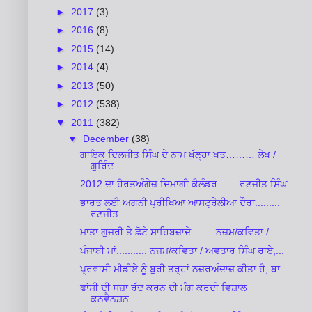
►
2017
(3)
►
2016
(8)
►
2015
(14)
►
2014
(4)
►
2013
(50)
►
2012
(538)
▼
2011
(382)
▼
December
(38)
ਗਾਇਕ ਦਿਲਜੀਤ ਸਿੰਘ ਦੇ ਨਾਮ ਖੁੱਲ੍ਹਾ ਖਤ……… ਲੇਖ /
ਗੁਰਿੰਦ...
2012 ਦਾ ਹੈਰਤਅੰਗੇਜ਼ ਦਿਮਾਗੀ ਕੈਲੰਡਰ........ਰਣਜੀਤ ਸਿੰਘ...
ਭਾਰਤ ਲਈ ਅਗਨੀ ਪ੍ਰੀਖਿਆ ਆਸਟ੍ਰੇਲੀਆ ਦੌਰਾ.........
ਰਣਜੀਤ...
ਮਾਤਾ ਗੁਜਰੀ ਤੇ ਛੋਟੇ ਸਾਹਿਬਜ਼ਾਦੇ........ ਨਜ਼ਮ/ਕਵਿਤਾ /...
ਪੰਜਾਬੀ ਮਾਂ........... ਨਜ਼ਮ/ਕਵਿਤਾ / ਅਵਤਾਰ ਸਿੰਘ ਰਾਏ,...
ਪ੍ਰਵਾਸੀ ਮੀਡੀਏ ਨੂੰ ਬੁਰੀ ਤਰ੍ਹਾਂ ਨਜ਼ਰਅੰਦਾਜ਼ ਕੀਤਾ ਹੈ, ਬਾ...
ਫਾਂਸੀ ਦੀ ਸਜ਼ਾ ਰੱਦ ਕਰਨ ਦੀ ਮੰਗ ਕਰਦੀ ਵਿਸ਼ਾਲ
ਕਨਵੈਨਸ਼ਨ……… ...