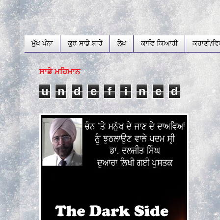
ਮੁੱਖ ਪੰਨਾ
ਕੁਝ ਸਾਡੇ ਬਾਰੇ
ਲੇਖ
ਕਾਵਿ ਕਿਆਰੀ
ਕਹਾਣੀ/ਵਿ
ਸਾਡੇ ਮਹਿਮਾਨ
u
n
d
e
f
i
n
e
d