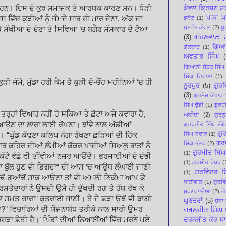
 ਵੀ ਹਨ। ਇਸ ਦੇ ਕੁਝ ਸਮਾਜਕ ਤੇ ਆਰਥਕ ਕਾਰਣ ਸਨ। ਥੋੜੀ
ਕੇਵਲ ਕ੍ਰਿਸ਼ਨ ਸ
ਖਾਨਾ ਖ਼
 ਵਿੱਚ ਕੁੜੀਆਂ ਨੂੰ ਜੰਮਦੇ ਸਾਰ ਹੀ ਮਾਰ ਦੇਣਾ, ਅੱਕ ਦਾ
ਭਨੋਟ
(1)
ਖੁਸ਼ਵੰਤ ਕੰਵਲ
(2)
ਖ
ਾ ਕੇ ਸੰਖੀਆ ਦੇ ਦੇਣਾ ਤੇ ਸਿਵਿਆ ‘ਚ ਬਗੈਰ ਸੰਸਕਾਰ ਦੇ ਟੋਆ
ਗੱਜਣਵਾਲਾ 
(3)
ਗਿਆ
ਗੱਲਬਾਤ
(1)
ਅਵਤਾਰ ਸਿੰਘ
(
ਗਿਆਨੀ ਸੋਹਣ ਸਿੰਘ
ਸਿੰਘ ਟਿਵਾਣਾ
(1)
ੁੜੀ ਜੰਮੇ, ਮੁੰਡਾ ਹਰੀ ਕੈਮ ਤੇ ਕੁੜੀ ਦੋ-ਚੌਂਹ ਮਹੀਨਿਆਂ ‘ਚ ਹੀ
ਨੂਰਪੁਰ
(5)
ਗੁਰਜ
।
(3)
ਗੁਰਤੇਜ ਕੋਹਾਰਵ
ਸਿੰਘ ਢੁੱਡੀ
(1)
ਗੁਰਦੀ
 ਤਰ੍ਹਾਂ ਵਿਆਹ ਨਹੀਂ ਹੋ ਸਕਿਆ ਤੇ ਛੋਟਾ ਅਜੇ ਕਵਾਰਾ ਹੈ,
ਅਕੀਦਾ
(2)
ਗੁਰ
ਲਿਆਉਣ ਦਾ ਲਾਰਾ ਲਾਈ ਰੱਖਣਾ। ਝਾਂਵੇ ਨਾਲ ਅੱਡੀਆਂ
ਗੁਰਪ੍ਰੀਤ ਸਿੰਘ ਤੰਗੋ
ਗੁ
ਸਿੰਘ ਬਰਾੜ
(1)
ਾ। “ਘੁੰਡ ਕੱਢਣਾ ਕਲਿਪ ਨੰਗਾ ਰੱਖਣਾ ਛੜਿਆਂ ਦੀ ਹਿੱਕ
ਗੁਰ
ਸਿੰਘ ਭੁੱਲਰ
(2)
ਰ ਕਹਿਰ ਦੀਆਂ ਲੰਮੀਆਂ ਕੱਕਰ ਖਾਦੀਆਂ ਸਿਅਲੂ ਰਾਤਾਂ ਨੂੰ
ਗੁਰਮੀਤ ਸਿੰ
(1)
ੇ ਕੱਟੇ ਵੱਛੇ ਵੀ ਤੀਂਵੀਆਂ ਨਜ਼ਰ ਆੳਂਦੇ। ਭਰਜਾਈਆਂ ਦੇ ਦੰਭੀ
(1)
ਗੁਰਮੀਤ ਖੋਖਰ
(
ਾ ਬੁੱਲ ਹੁਣ ਵੀ ਡਿਗਦਾ“ ਦੀ ਆਸ ‘ਚ ਆਉਧ ਲੰਘਾਈ ਜਾਣੀ
ਗੁਰਵਿੰਦਰ 
(1)
ਆਂਢੋਂ-ਗੁਆਂਢੋਂ ਸਾਕ ਆਉਣਾ ਤਾਂ ਵੀ ਅਮਲੀ ਨਿਕੰਮਾ ਆਖ ਕੇ
ਧਾਲੀਵਾਲ
(1)
ਗੁਰਵਿ
ਸ਼ਤੇਦਾਰਾਂ ਨੇ ਉਸਦੀ ਉਸੇ ਹੀ ਦੁੱਖਦੀ ਰਗ ਤੇ ਹੱਥ ਰੱਖ ਕੇ
ਸੁਖਣਵਾਲ਼ੀਆ
(2)
ਗ
ਾਲਾ ਸਖ਼ਤ ਚਾਰਾ” ਕੁਤਰਾਈ ਜਾਣੀ। ਤੇ ਜੇ ਛੜਾ ਉਥੋਂ ਵੀ ਬਾਗ਼ੀ
ਘੁਣਤਰਾਂ
(5)
ਚੰਨਾ
ੋ ਜਾਂਦਾ?” ਵਿਚਾਰਿਆਂ ਦੀ ਯੋਜਨਾਬੱਧ ਤਰੀਕੇ ਨਾਲ ਸਾਰੀ ਉਮਰ
ਚਰਨਜੀਤ ਸਿੰਘ ਪ
ਕਿਹੜਾ ਛੇਤੀ ਹੈ।’ ਪਿੰਡਾਂ ਦੀਆਂ ਨਿਆਈਂਆਂ ਵਿੱਚ ਮਰਨੇ ਪਏ
ਚਰਨਜੀਤ ਕੌਰ ਧ