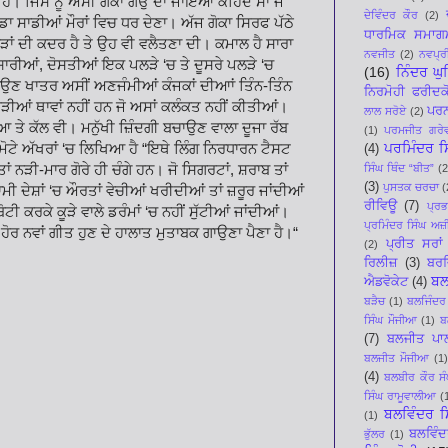
ਹੈ। ਜਿਸ ਨੂੰ ਅਸੀਂ ਗੋਕਾ ਗਉ ਦਾ ਜਾਇਆ ਕਹਿੰਦੇ ਸਾਂ ਜੇ
ਦੇਵਿੰਦਰ ਕੌਰ
(2)
 ਖੂੰਡਾ ਸਾਡੀਆਂ ਮੌਰਾਂ ਵਿਚ ਧਰ ਦੇਣਾ। ਅੱਜ ਗੋਕਾ ਸਿਰਫ ਪੱਠੇ
ਧਾਰਮਿਕ ਸਮਾਗ
ੜਾਂ ਦੀ ਕਦਰ ਹੈ ਤੇ ਉਹ ਵੀ ਵਲੈਤਣਾ ਦੀ। ਕਮਾਲ ਹੈ ਸਾਰਾ
ਨਵਜੀਤ
(2)
ਨਵਪ੍ਰੀ
ਯਾਰੀਆਂ, ਦੋਸਤੀਆਂ ਇਕ ਪਲੜੇ ‘ਚ ਤੇ ਦੂਸਰੇ ਪਲੜੇ ‘ਚ
(16)
ਨਿੰਦਰ ਘ
ਾਉਣ ਖਾਤਰ ਅਸੀਂ ਅਣਜੰਮੀਆਂ ਕੰਜਕਾਂ ਦੀਆਾਂ ਤਿੰਨ-ਤਿੰਨ
ਨਿਰਮੋਹੀ ਫਰੀਦਕ
ਕਿਹੜੀਆਂ ਥਾਵਾਂ ਨਹੀਂ ਹਨ ਜੋ ਅਸਾਂ ਕਲੰਕਤ ਨਹੀਂ ਕੀਤੀਆਂ।
ਪਰਨ
ਲਾਲ ਸਰੋਏ
(2)
ੇ ਕੱਲ ਵੀ। ਮਨੁੱਖੀ ਜ਼ਿੰਦਗੀ ਬਚਾਉਣ ਵਾਲਾ ਦੂਜਾ ਰੱਬ
(1)
ਪਰਮਜੀਤ ਗਰੇ
ਪਰਮਿੰਦਰ ਸਿ
 ਮੋਟੇ ਅੱਖਰਾਂ ‘ਚ ਲਿਖਿਆ ਹੈ “ਇਥੇ ਲਿੰਗ ਨਿਰਧਾਰਨ ਟੈਸਟ
(4)
 ਤਾਂ ਨੜੀ-ਮਾਰ ਗੋਰੇ ਹੀ ਚੰਗੇ ਹਨ। ਜੋ ਸਿਗਰਟਾਂ, ਸ਼ਰਾਬ ਤਾਂ
ਸਿੰਘ ਥਿੰਦ “ਬੀਤ”
(2
(3)
ਪੁਸਤਕ ਚਰਚਾ
(
ੀ ਦੇਸ਼ਾਂ ‘ਚ ਔਰਤਾਂ ਵੇਚੀਆਂ ਖਰੀਦੀਆਂ ਤਾਂ ਜ਼ਰੂਰ ਜਾਂਦੀਆਂ
ਰੀਵਿਊ
(7)
ਪ੍ਰ
ੀ ਕਰਕੇ ਕੂੜੇ ਵਾਲੇ ਡਰੰਮਾਂ ‘ਚ ਨਹੀਂ ਸੁੱਟੀਆਂ ਜਾਂਦੀਆਂ।
ਪ੍ਰਮਿੰਦਰ ਸਿੰਘ ਅਜ਼ੀ
 ਹੋਰ ਨਵਾਂ ਗੀਤ ਹੁਣ ਦੇ ਹਾਲਾਤ ਮੁਤਾਬਕ ਗਾਉਣਾ ਪੈਣਾ ਹੈ।“
ਪ੍ਰੀਤ ਸਰਾਂ
(2)
ਰਿਲੀਜ਼
(3)
ਬਰਜ
ਬਲ
ਐਡਵੋਕੇਟ
(4)
ਬੜੈਚ
(1)
ਬਲਜਿੰਦਰ
ਸਿੰਘ ਮੌਜੀਆ
(1)
ਬ
(7)
ਬਲਜੀਤ ਪਾ
ਬਲਜੀਤ ਮੌਜੀਆ
(1)
(4)
ਬਲਬੀਰ ਕੌਰ ਸੰ
ਸਿੰਘ ਰਾਮੂਵਾਲੀਆ
(
ਬਲਵਿੰਦਰ ਸ
(1)
ਬਲਵਿੰਦ
ਭੁੱਲਰ
(1)