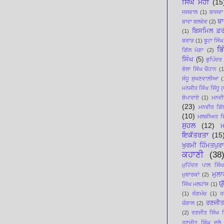
ਸਿੰਘ ਮੋਹੀ
(15
ਜਸਵਾਲ
(1)
ਬਾਜਵਾ
ਬਾ
ਬਾਵਾ ਬਲਦੇਵ
(2)
ਬਿਸਮਿਲ ਫ਼ਰ
(1)
ਬਰਾੜ
(1)
ਬੂਟਾ ਸਿੰਘ
ਭਿ
ਗਿੱਲ ਮੋਗਾ
(2)
ਸਿੰਘ
(5)
ਭੁਪਿੰਦਰ
ਭੋਲਾ ਸਿੰਘ ਚੌਹਾਨ
(1
ਸੰਧੂ ਸੁਖਣਵਾਲ਼ੀਆ
(
ਮਨਜੀਤ ਸਿੰਘ ਸਿੱਧੂ (ਪ
ਬੋਪਾਰਾਏ
(1)
ਮਨਦੀਪ
(23)
ਮਨਵੀਰ ਗਿੱ
(10)
ਮਲਕੀਅਤ ਸਿ
ਸੁਹਲ
(12)
ਇਕੱਤਰਤਾ
(15
ਖੁਰਮੀ ਹਿੰਮਤਪੁਰਾ
ਕਹਾਣੀ
(38
ਮੁਹਿੰਦਰ ਪਾਲ ਸਿੰਘ
ਮੁਲ
ਮੁਬਾਰਕਾਂ
(2)
ਯ
ਸਿੰਘ ਮਲਹਾਂਸ
(1)
(1)
ਰੰਗਮੰਚ
(1)
ਰ
ਰਣਜੀਤ
ਚੰਗਾਲ
(2)
(2)
ਰਣਜੀਤ ਸਿੰਘ ਸਿ
ਰਣਜੀਤ ਸਿੰਘ ਦੂਲੇ