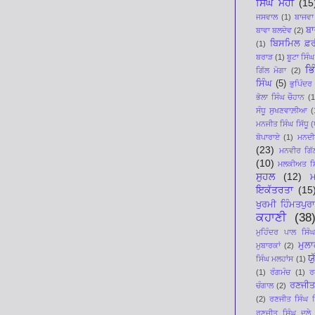
ਸਿੰਘ ਮੋਹੀ
(15
ਜਸਵਾਲ
(1)
ਬਾਜਵਾ
ਬਾ
ਬਾਵਾ ਬਲਦੇਵ
(2)
ਬਿਸਮਿਲ ਫ਼ਰ
(1)
ਬਰਾੜ
(1)
ਬੂਟਾ ਸਿੰਘ
ਭਿ
ਗਿੱਲ ਮੋਗਾ
(2)
ਸਿੰਘ
(5)
ਭੁਪਿੰਦਰ
ਭੋਲਾ ਸਿੰਘ ਚੌਹਾਨ
(1
ਸੰਧੂ ਸੁਖਣਵਾਲ਼ੀਆ
(
ਮਨਜੀਤ ਸਿੰਘ ਸਿੱਧੂ (ਪ
ਬੋਪਾਰਾਏ
(1)
ਮਨਦੀਪ
(23)
ਮਨਵੀਰ ਗਿੱ
(10)
ਮਲਕੀਅਤ ਸਿ
ਸੁਹਲ
(12)
ਇਕੱਤਰਤਾ
(15
ਖੁਰਮੀ ਹਿੰਮਤਪੁਰਾ
ਕਹਾਣੀ
(38
ਮੁਹਿੰਦਰ ਪਾਲ ਸਿੰਘ
ਮੁਲ
ਮੁਬਾਰਕਾਂ
(2)
ਯ
ਸਿੰਘ ਮਲਹਾਂਸ
(1)
(1)
ਰੰਗਮੰਚ
(1)
ਰ
ਰਣਜੀਤ
ਚੰਗਾਲ
(2)
(2)
ਰਣਜੀਤ ਸਿੰਘ ਸਿ
ਰਣਜੀਤ ਸਿੰਘ ਦੂਲੇ