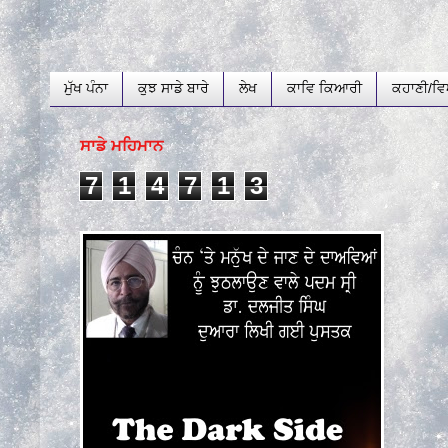
ਮੁੱਖ ਪੰਨਾ
ਕੁਝ ਸਾਡੇ ਬਾਰੇ
ਲੇਖ
ਕਾਵਿ ਕਿਆਰੀ
ਕਹਾਣੀ/ਵਿ
ਸਾਡੇ ਮਹਿਮਾਨ
7
1
4
7
1
3