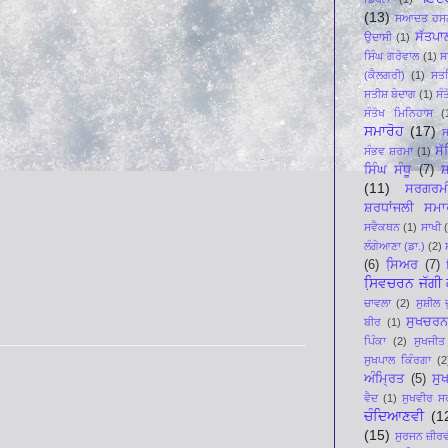
(13)
ਸਆਦਤ ਹਸਨ
ਸੱਤਪਾ
ਉਦਾਸੀ
(1)
ਸਿੰਘ ਗਰੇਵਾਲ
(1)
ਸ
(ਕੈਲਗਰੀ)
(1)
ਸਤ
ਸਤੀਸ਼ ਬੇਦਾਗ
(1)
ਸੰ
ਸੰਤੋਖ ਮਿਨਿਹਾਸ
(
ਸਮਾਰੋਹ
(17)
ਸ
ਸ
ਸੰਭਵ ਸ਼ਰਮਾ
(1)
ਸਿੰਘ ਸੰਧੂ
(7)
ਸ਼
(11)
ਸਰਗਰਮ
ਸ਼ਰਧਾਂਜਲੀ ਸਮਾ
ਸਵੈਕਥਨ
(1)
ਸਾਖੀ
ਲੰਗੇਆਣਾ (ਡਾ.)
(2)
(6)
ਸਿ਼ਅਰ
(7)
ਸਿ਼ਵਚਰਨ ਜੱਗੀ ਕ
ਚਾਵਲਾ
(2)
ਸੁਸ਼ੀਲ 
ਸੁਖਚਰਨ
ਬੀਰ
(1)
ਪਿੰਕਾ
(2)
ਸੁਖਜੀਤ
ਸੁਖਪਾਲ ਕਿੰਰਗਾ
(2
ਅੰਮ੍ਰਿਤ
(5)
ਸੁ
ਵੈਦ
(1)
ਸੁਖਵੀਰ ਸ
ਚੰਦਿਆਣਵੀ
(1
(15)
ਸੁਰਜਨ ਜ਼ੀਰ