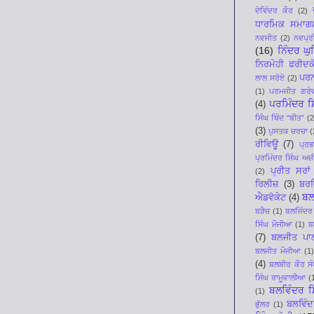
ਦੇਵਿੰਦਰ ਕੌਰ
(2)
ਧਾਰਮਿਕ ਸਮਾਗ
ਨਵਜੀਤ
(2)
ਨਵਪ੍ਰੀ
(16)
ਨਿੰਦਰ ਘ
ਨਿਰਮੋਹੀ ਫਰੀਦਕ
ਪਰਨ
ਲਾਲ ਸਰੋਏ
(2)
(1)
ਪਰਮਜੀਤ ਗਰੇ
ਪਰਮਿੰਦਰ ਸਿ
(4)
ਸਿੰਘ ਥਿੰਦ “ਬੀਤ”
(2
(3)
ਪੁਸਤਕ ਚਰਚਾ
(
ਰੀਵਿਊ
(7)
ਪ੍ਰ
ਪ੍ਰਮਿੰਦਰ ਸਿੰਘ ਅਜ਼ੀ
ਪ੍ਰੀਤ ਸਰਾਂ
(2)
ਰਿਲੀਜ਼
(3)
ਬਰਜ
ਬਲ
ਐਡਵੋਕੇਟ
(4)
ਬੜੈਚ
(1)
ਬਲਜਿੰਦਰ
ਸਿੰਘ ਮੌਜੀਆ
(1)
ਬ
(7)
ਬਲਜੀਤ ਪਾ
ਬਲਜੀਤ ਮੌਜੀਆ
(1)
(4)
ਬਲਬੀਰ ਕੌਰ ਸੰ
ਸਿੰਘ ਰਾਮੂਵਾਲੀਆ
(
ਬਲਵਿੰਦਰ ਸ
(1)
ਬਲਵਿੰਦ
ਭੁੱਲਰ
(1)