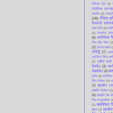
ਦੇਵਿੰਦਰ ਕੌਰ
(2)
ਧਾਰਮਿਕ ਸਮਾਗ
ਨਵਜੀਤ
(2)
ਨਵਪ੍ਰੀ
(16)
ਨਿੰਦਰ ਘ
ਨਿਰਮੋਹੀ ਫਰੀਦਕ
ਪਰਨ
ਲਾਲ ਸਰੋਏ
(2)
(1)
ਪਰਮਜੀਤ ਗਰੇ
ਪਰਮਿੰਦਰ ਸਿ
(4)
ਸਿੰਘ ਥਿੰਦ “ਬੀਤ”
(2
(3)
ਪੁਸਤਕ ਚਰਚਾ
(
ਰੀਵਿਊ
(7)
ਪ੍ਰ
ਪ੍ਰਮਿੰਦਰ ਸਿੰਘ ਅਜ਼ੀ
ਪ੍ਰੀਤ ਸਰਾਂ
(2)
ਰਿਲੀਜ਼
(3)
ਬਰਜ
ਬਲ
ਐਡਵੋਕੇਟ
(4)
ਬੜੈਚ
(1)
ਬਲਜਿੰਦਰ
ਸਿੰਘ ਮੌਜੀਆ
(1)
ਬ
(7)
ਬਲਜੀਤ ਪਾ
ਬਲਜੀਤ ਮੌਜੀਆ
(1)
(4)
ਬਲਬੀਰ ਕੌਰ ਸੰ
ਸਿੰਘ ਰਾਮੂਵਾਲੀਆ
(
ਬਲਵਿੰਦਰ ਸ
(1)
ਬਲਵਿੰਦ
ਭੁੱਲਰ
(1)