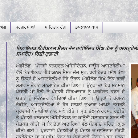
ਅੰਗ
ਸਰਗਰਮੀਆਂ
ਸਾਹਿਤਕ ਰੰਗ
ਡਾਕਖਾਨਾ ਖਾਸ
ਰਿਟਾਇਰਡ ਐਡੀਸ਼ਨਲ ਸ਼ੈਸ਼ਨ ਜੱਜ ਰਵੀਇੰਦਰ ਸਿੰਘ ਭੱਲਾ ਨੂੰ ਆਸਟ੍ਰੇਲ
ਸਮਾਰੋਹ / ਰਿਸ਼ੀ ਗੁਲਾਟੀ
ਐਡੀਲੇਡ : ਪੰਜਾਬੀ ਕਲਚਰਲ ਐਸੋਸੀਏਸ਼ਨ, ਸਾਊਥ ਆਸਟ੍ਰੇਲੀਆ
ਵੱਲੋਂ ਰਿਟਾਇਰਡ ਐਡੀਸ਼ਨਲ ਸ਼ੈਸ਼ਨ ਜੱਜ ਸ੍ਰ. ਰਵੀਇੰਦਰ ਸਿੰਘ ਭੱਲਾ
ਨੂੰ ਉਨ੍ਹਾਂ ਦੇ ਆਸਟ੍ਰੇਲੀਆ ਦੌਰੇ ਦੌਰਾਨ ਐਡੀਲੇਡ ਵਿਖੇ ਇੱਕ ਭਰਵੇਂ
ਸਮਾਗਮ ਦੌਰਾਨ ਸਨਮਾਨਿਤ ਕੀਤਾ ਗਿਆ । ਉਨ੍ਹਾਂ ਦਾ ਇਹ ਸਨਮਾਨ
ਪੰਜਾਬੀ ਮਾਂ ਬੋਲੀ ਤੇ ਪੰਜਾਬੀ ਸੱਭਿਆਚਾਰ ਨੂੰ ਪ੍ਰਫੁੱਲਤ ਕਰਨ ਦੇ
ਯਤਨਾਂ ਨੂੰ ਮੱਦੇਨਜ਼ਰ ਰੱਖਦਿਆਂ ਕੀਤਾ ਗਿਆ । ਉਨ੍ਹਾਂ ਨੇ ਹਰਮਨ
ਰੇਡੀਓ, ਆਸਟ੍ਰੇਲੀਆ ਤੇ ਹੋਰ ਸਾਧਨਾਂ ਦੁਆਰਾ ਆਪਣੇ ਤਜ਼ਰਬੇ
ਪ੍ਰਵਾਸੀ ਪੰਜਾਬੀਆਂ ਨਾਲ਼ ਸਾਂਝੇ ਕੀਤੇ । ਸ੍ਰ. ਭੱਲਾ ਨੇ ਹਰਮਨ ਰੇਡੀਓ
ਤੇ ਪੰਜਾਬੀ ਕਲਚਰਲ ਐਸੋਸੀਏਸ਼ਨ ਦਾ ਕਾਨੂੰਨੀ ਸਲਾਹਕਾਰ ਬਣਨ ਦੀ
ਪੇਸ਼ਕਸ਼ ਕੀਤੀ, ਜੋ ਕਿ ਦੋਹਾਂ ਅਦਾਰਿਆਂ ਵੱਲੋਂ ਧੰਨਵਾਦ ਸਹਿਤ ਕਬੂਲ
ਕੀਤੀ ਗਈ । ਪ੍ਰਵਾਸੀ ਪੰਜਾਬੀਆਂ ਨੂੰ ਪੰਜਾਬ ‘ਚ ਜਾਇਦਾਦ ਸੰਬੰਧੀ
ਹਾਈਕੋਰਟ ਜਾਂ ਸੁਪਰੀਮ ਕੋਰਟ ‘ਚ ਕੇਸਾਂ ਲਈ ਉਨ੍ਹਾਂ ਮੁਫ਼ਤ ਸਲਾਹ