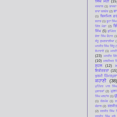
ਸਿੰਘ ਮੋਹੀ
(15
ਜਸਵਾਲ
(1)
ਬਾਜਵਾ
ਬਾ
ਬਾਵਾ ਬਲਦੇਵ
(2)
ਬਿਸਮਿਲ ਫ਼ਰ
(1)
ਬਰਾੜ
(1)
ਬੂਟਾ ਸਿੰਘ
ਭਿ
ਗਿੱਲ ਮੋਗਾ
(2)
ਸਿੰਘ
(5)
ਭੁਪਿੰਦਰ
ਭੋਲਾ ਸਿੰਘ ਚੌਹਾਨ
(1
ਸੰਧੂ ਸੁਖਣਵਾਲ਼ੀਆ
(
ਮਨਜੀਤ ਸਿੰਘ ਸਿੱਧੂ (ਪ
ਬੋਪਾਰਾਏ
(1)
ਮਨਦੀਪ
(23)
ਮਨਵੀਰ ਗਿੱ
(10)
ਮਲਕੀਅਤ ਸਿ
ਸੁਹਲ
(12)
ਇਕੱਤਰਤਾ
(15
ਖੁਰਮੀ ਹਿੰਮਤਪੁਰਾ
ਕਹਾਣੀ
(38
ਮੁਹਿੰਦਰ ਪਾਲ ਸਿੰਘ
ਮੁਲ
ਮੁਬਾਰਕਾਂ
(2)
ਯ
ਸਿੰਘ ਮਲਹਾਂਸ
(1)
(1)
ਰੰਗਮੰਚ
(1)
ਰ
ਰਣਜੀਤ
ਚੰਗਾਲ
(2)
(2)
ਰਣਜੀਤ ਸਿੰਘ ਸਿ
ਰਣਜੀਤ ਸਿੰਘ ਦੂਲੇ