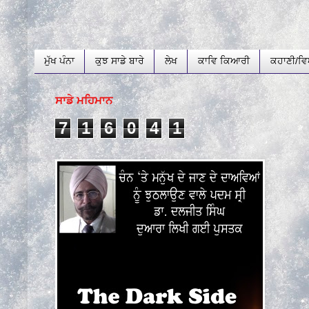
ਮੁੱਖ ਪੰਨਾ
ਕੁਝ ਸਾਡੇ ਬਾਰੇ
ਲੇਖ
ਕਾਵਿ ਕਿਆਰੀ
ਕਹਾਣੀ/ਵਿ
ਸਾਡੇ ਮਹਿਮਾਨ
7
1
6
0
4
1