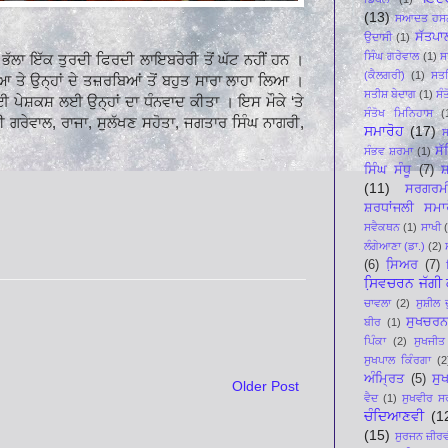
(13)
ਸਆਦਤ ਹਸਨ
ਸੱਤਪਾ
ਉਦਾਸੀ
(1)
ਸਿੰਘ ਗਰੇਵਾਲ
(1)
ਸ
 ਭੱਲਾ ਇੱਕ ਤੁਰਦੀ ਫਿਰਦੀ ਲਾਇਬਰੇਰੀ ਤੋਂ ਘੱਟ ਨਹੀਂ ਹਨ ।
(ਕੈਲਗਰੀ)
(1)
ਸਤ
ਿਆ ਤੇ ਉਨ੍ਹਾਂ ਦੇ ਤਜ਼ਰਬਿਆਂ ਤੋਂ ਬਹੁਤ ਸਾਰਾ ਲਾਹਾ ਲਿਆ ।
ਸਤੀਸ਼ ਬੇਦਾਗ
(1)
ਸੰ
ਈ ਪੇਸ਼ਕਸ਼ ਲਈ ਉਨ੍ਹਾਂ ਦਾ ਧੰਨਵਾਦ ਕੀਤਾ । ਇਸ ਮੌਕੇ ‘ਤੇ
ਸੰਤੋਖ ਮਿਨਿਹਾਸ
(
ੱਪੀ ਗਰੇਵਾਲ, ਰਾਜਾ, ਸੁਲੱਖਣ ਸਹੋਤਾ, ਜਗਤਾਰ ਸਿੰਘ ਨਾਗਰੀ,
ਸਮਾਰੋਹ
(17)
ਸ
ਸ
ਸੰਭਵ ਸ਼ਰਮਾ
(1)
ਸਿੰਘ ਸੰਧੂ
(7)
ਸ਼
(11)
ਸਰਗਰਮ
ਸ਼ਰਧਾਂਜਲੀ ਸਮਾ
ਸਵੈਕਥਨ
(1)
ਸਾਖੀ
ਲੰਗੇਆਣਾ (ਡਾ.)
(2)
(6)
ਸਿ਼ਅਰ
(7)
ਸਿ਼ਵਚਰਨ ਜੱਗੀ ਕ
ਚਾਵਲਾ
(2)
ਸੁਸ਼ੀਲ 
ਸੁਖਚਰਨ
ਬੀਰ
(1)
ਪਿੰਕਾ
(2)
ਸੁਖਜੀਤ
ਸੁਖਪਾਲ ਕਿੰਰਗਾ
(2
ਅੰਮ੍ਰਿਤ
(5)
ਸੁ
Older Post
ਵੈਦ
(1)
ਸੁਖਵੀਰ ਸ
ਚੰਦਿਆਣਵੀ
(1
(15)
ਸੁਰਜਨ ਜ਼ੀਰ