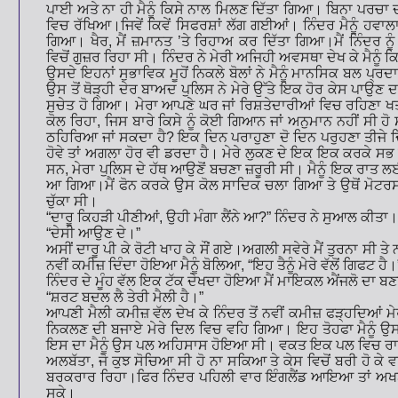
ਪਾਈ ਅਤੇ ਨਾ ਹੀ ਮੈਨੂੰ ਕਿਸੇ ਨਾਲ ਮਿਲਣ ਦਿੱਤਾ ਗਿਆ। ਬਿਨਾ ਪਰਚਾ
ਵਿਚ ਰੱਖਿਆ।ਜਿਵੇਂ ਕਿਵੇਂ ਸਿਫਰਸ਼ਾਂ ਲੱਗ ਗਈਆਂ। ਨਿੰਦਰ ਮੈਨੂੰ 
ਗਿਆ। ਖੈਰ
,
ਮੈਂ ਜ਼ਮਾਨਤ
’
ਤੇ ਰਿਹਾਅ ਕਰ ਦਿੱਤਾ ਗਿਆ।ਮੈਂ ਨਿੰਦਰ ਨੂੰ
ਵਿਚੋਂ ਗੁਜ਼ਰ ਰਿਹਾ ਸੀ। ਨਿੰਦਰ ਨੇ ਮੇਰੀ ਅਜਿਹੀ ਅਵਸਥਾ ਦੇਖ ਕੇ ਮੈਨੂੰ ਕ
ਉਸਦੇ ਇਹਨਾਂ ਸੁਭਾਵਿਕ ਮੂਹੋਂ ਨਿਕਲੇ ਬੋਲਾਂ ਨੇ ਮੈਨੂੰ ਮਾਨਸਿਕ ਬਲ ਪ
ਉਸ ਤੋਂ ਥੋੜ੍ਹੀ ਦੇਰ ਬਾਅਦ ਪੁਲਿਸ ਨੇ ਮੇਰੇ ਉੱਤੇ ਇਕ ਹੋਰ ਕੇਸ ਪਾਉਣ
ਸੁਚੇਤ ਹੋ ਗਿਆ। ਮੇਰਾ ਆਪਣੇ ਘਰ ਜਾਂ ਰਿਸ਼ਤੇਦਾਰੀਆਂ ਵਿਚ ਰਹਿਣਾ ਖਤਰੇ
ਕੋਲ ਰਿਹਾ
,
ਜਿਸ ਬਾਰੇ ਕਿਸੇ ਨੂੰ ਕੋਈ ਗਿਆਨ ਜਾਂ ਅਨੁਮਾਨ ਨਹੀਂ ਸੀ ਹੋ
ਠਹਿਰਿਆ ਜਾਂ ਸਕਦਾ ਹੈ
?
ਇਕ ਦਿਨ ਪਰਾਹੁਣਾ ਦੋ ਦਿਨ ਪਰੁਹਣਾ ਤੀਜੇ ਦ
ਹੋਵੇ ਤਾਂ ਅਗਲਾ ਹੋਰ ਵੀ ਡਰਦਾ ਹੈ। ਮੇਰੇ ਲੁਕਣ ਦੇ ਇਕ ਇਕ ਕਰਕੇ ਸਭ ਟ
ਸਨ
,
ਮੇਰਾ ਪੁਲਿਸ ਦੇ ਹੱਥ ਆਉਣੋਂ ਬਚਣਾ ਜ਼ਰੂਰੀ ਸੀ। ਮੈਨੂੰ ਇਕ ਰਾ
ਆ ਗਿਆ।ਮੈਂ ਫੋਨ ਕਰਕੇ ਉਸ ਕੋਲ ਸਾਦਿਕ ਚਲਾ ਗਿਆ ਤੇ ਉਥੋਂ ਮੋ
ਚੁੱਕਾ ਸੀ।
“
ਦਾਰੂ ਕਿਹੜੀ ਪੀਣੀਆਂ
,
ਉਹੀ ਮੰਗਾ ਲੈਂਨੇ ਆ
?”
ਨਿੰਦਰ ਨੇ ਸੁਆਲ ਕੀਤਾ।
“
ਦੇਸੀ ਆਉਣ ਦੇ।
”
ਅਸੀਂ ਦਾਰੂ ਪੀ ਕੇ ਰੋਟੀ ਖਾਹ ਕੇ ਸੌਂ ਗਏ।ਅਗਲੀ ਸਵੇਰੇ ਮੈਂ ਤੁਰਨਾ ਸੀ ਤੇ 
ਨਵੀਂ ਕਮੀਜ਼ ਦਿੰਦਾ ਹੋਇਆ ਮੈਨੂੰ ਬੋਲਿਆ
, “
ਇਹ ਤੈਨੂੰ ਮੇਰੇ ਵੱਲੋਂ ਗਿਫਟ ਹੈ।
ਨਿੰਦਰ ਦੇ ਮੂੰਹ ਵੱਲ ਇਕ ਟੱਕ ਦੇਖਦਾ ਹੋਇਆ ਮੈਂ ਮਾਇਕਲ ਐਂਜਲੋ ਦਾ
“
ਸ਼ਰਟ ਬਦਲ ਲੈ ਤੇਰੀ ਮੈਲੀ ਹੈ।
”
ਆਪਣੀ ਮੈਲੀ ਕਮੀਜ਼ ਵੱਲ ਦੇਖ ਕੇ ਨਿੰਦਰ ਤੋਂ ਨਵੀਂ ਕਮੀਜ਼ ਫੜ੍ਹਦਿਆਂ ਮ
ਨਿਕਲਣ ਦੀ ਬਜਾਏ ਮੇਰੇ ਦਿਲ ਵਿਚ ਵਹਿ ਗਿਆ। ਇਹ ਤੋਹਫਾ ਮੈਨੂੰ ਉਸਨੂੰ
ਇਸ ਦਾ ਮੈਨੂੰ ਉਸ ਪਲ ਅਹਿਸਾਸ ਹੋਇਆ ਸੀ। ਵਕਤ ਇਕ ਪਲ ਵਿਚ ਰਾਜਿ
ਅਲਬੱਤਾ
,
ਜੋ ਕੁਝ ਸੋਚਿਆ ਸੀ ਹੋ ਨਾ ਸਕਿਆ ਤੇ ਕੇਸ ਵਿਚੋਂ ਬਰੀ ਹੋ ਕ
ਬਰਕਰਾਰ ਰਿਹਾ।ਫਿਰ ਨਿੰਦਰ ਪਹਿਲੀ ਵਾਰ ਇੰਗਲੈਂਡ ਆਇਆ ਤਾਂ ਅਖਬਾਰ
ਸਕੇ।