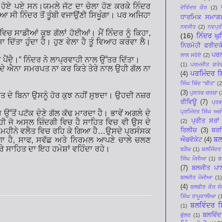
 ਹੋਏ ਪਏ ਸਨ।ਯਮਲੇ ਜੱਟ ਦਾ ਚੇਲਾ ਹੋਣ ਕਰਕੇ ਨਿੰਦਰ
ਦੇਵਿੰਦਰ ਕੌਰ
(2)
ਚਿਆ ਸੀ ਨਿੰਦਰ ਤੋਂ ਤੂੰਬੀ ਵਜਾਉਂਣੀ ਸਿਖੂੰਗਾ। ਪਰ ਅਜਿਹਾ
ਧਾਰਮਿਕ ਸਮਾਗ
ਨਵਜੀਤ
(2)
ਨਵਪ੍ਰੀ
ਵਿਚ ਸਾਡੀਆਂ ਕੁਝ ਗੱਲਾਂ ਹੋਈਆਂ। ਮੈਂ ਨਿੰਦਰ ਨੂੰ ਕਿਹਾ
,
(16)
ਨਿੰਦਰ ਘ
ਘਸਾ ਦਿੱਤਾ ਹੁੰਦਾ ਹੈ। ਹੁਣ ਵੇਲਾ ਹੈ ਤੂੰ ਵਿਆਹ ਕਰਵਾ ਲੈ।
ਨਿਰਮੋਹੀ ਫਰੀਦਕ
ਪਰਨ
ਲਾਲ ਸਰੋਏ
(2)
ਪੈਂਦੈ।
”
ਨਿੰਦਰ ਨੇ ਲਾਪ੍ਰਵਾਹੀ ਨਾਲ ਉੱਤਰ ਦਿੱਤਾ।
(1)
ਪਰਮਜੀਤ ਗਰੇ
ਸਾਹਿਤ ਦੇ ਐਨਾ ਸਮਰਪਤ ਨਾ ਕਰ ਕਿਤੇ ਤੇਰੇ ਨਾਲ ਉਹੀ ਗੱਲ ਨਾ
ਪਰਮਿੰਦਰ ਸਿ
(4)
ਸਿੰਘ ਥਿੰਦ “ਬੀਤ”
(2
(3)
ਪੁਸਤਕ ਚਰਚਾ
(
ਤ ਦੇ ਬਿਨਾ ਉਸਨੂੰ ਹੋਰ ਕੁਝ ਨਹੀਂ ਸੁਝਦਾ। ਉਹਦੀ ਨਜ਼ਰ
ਰੀਵਿਊ
(7)
ਪ੍ਰ
ਪ੍ਰਮਿੰਦਰ ਸਿੰਘ ਅਜ਼ੀ
 ਉੱਤੋਂ ਪਟੱਕ ਦੇਣੇ ਗੱਲ ਕੱਢ ਮਾਰਦਾ ਹੈ। ਭਾਵੇਂ ਅਗਲੇ ਦੇ
ਪ੍ਰੀਤ ਸਰਾਂ
(2)
ਉਹੀ ਜੋ ਅਸਲ ਜ਼ਿੰਦਗੀ ਵਿਚ ਹੈ ਸਾਹਿਤ ਵਿਚ ਵੀ ਉਸ ਦੇ
ਰਿਲੀਜ਼
(3)
ਬਰਜ
 ਮਹੀਨੇ ਵਲੈਤ ਵਿਚ ਰਹਿ ਕੇ ਗਿਆ ਹੈ
…
ਉਸਦੇ ਪ੍ਰਸੰਸਕ
ਬਲ
ਾ ਹੈ
,
ਸਾਫ
,
ਸਵੱਛ ਅਤੇ ਨਿਰਮਲ ਆਪਣੇ ਚਾਲੇ ਚਲਣ
ਐਡਵੋਕੇਟ
(4)
 ਸਾਹਿਤ ਦਾ ਇਹ ਹਮੇਸ਼ਾਂ ਵਹਿੰਦਾ ਰਹੇ।
ਬੜੈਚ
(1)
ਬਲਜਿੰਦਰ
ਸਿੰਘ ਮੌਜੀਆ
(1)
ਬ
(7)
ਬਲਜੀਤ ਪਾ
ਬਲਜੀਤ ਮੌਜੀਆ
(1)
(4)
ਬਲਬੀਰ ਕੌਰ ਸੰ
ਸਿੰਘ ਰਾਮੂਵਾਲੀਆ
(
ਬਲਵਿੰਦਰ ਸ
(1)
ਬਲਵਿੰਦ
ਭੁੱਲਰ
(1)