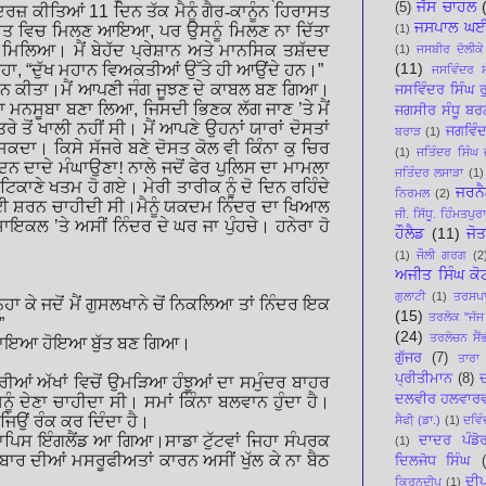
ਜੱਸ ਚਾਹਲ
(5)
 ਦਰਜ਼ ਕੀਤਿਆਂ
11
ਦਿਨ ਤੱਕ ਮੈਨੂੰ ਗੈਰ-ਕਾਨੂੰਨ ਹਿਰਾਸਤ
ਜਸਪਾਲ ਘ
(1)
ਹਵਾਲਾਤ ਵਿਚ ਮਿਲਣ ਆਇਆ
,
ਪਰ ਉਸਨੂੰ ਮਿਲਣ ਨਾ ਦਿੱਤਾ
 ਮਿਲਿਆ। ਮੈਂ ਬੇਹੱਦ ਪ੍ਰੇਸ਼ਾਨ ਅਤੇ ਮਾਨਸਿਕ ਤਸ਼ੱਦਦ
(1)
ਜਸਬੀਰ ਦੋਲੀਕੇ
(11)
ਿਹਾ
, “
ਦੁੱਖ ਮਹਾਨ ਵਿਅਕਤੀਆਂ ਉੱਤੇ ਹੀ ਆਉਂਦੇ ਹਨ।
”
ਜਸਵਿੰਦਰ ਸ
੍ਰਦਾਨ ਕੀਤਾ।ਮੈਂ ਆਪਣੀ ਜੰਗ ਜੂਝਣ ਦੇ ਕਾਬਲ ਬਣ ਗਿਆ।
ਜਸਵਿੰਦਰ ਸਿੰਘ ਰ
 ਦਾ ਮਨਸੂਬਾ ਬਣਾ ਲਿਆ
,
ਜਿਸਦੀ ਭਿਣਕ ਲੱਗ ਜਾਣ
’
ਤੇ ਮੈਂ
ਜਗਸੀਰ ਸੰਧੂ ਬਰ
 ਤੋਂ ਖਾਲੀ ਨਹੀਂ ਸੀ। ਮੈਂ ਆਪਣੇ ਉਹਨਾਂ ਯਾਰਾਂ ਦੋਸਤਾਂ
ਜਗਵਿੰਦ
ਬਰਾੜ
(1)
 ਸਕਦਾ। ਕਿਸੇ ਸੱਜਰੇ ਬਣੇ ਦੋਸਤ ਕੋਲ ਵੀ ਕਿੰਨਾ ਕੁ ਚਿਰ
(1)
ਜਤਿੰਦਰ ਸਿੰਘ 
ਿਨ ਦਾਦੇ ਮੰਘਾਉਣਾ! ਨਾਲੇ ਜਦੋਂ ਫੇਰ ਪੁਲਿਸ ਦਾ ਮਾਮਲਾ
ਜਤਿੰਦਰ ਲਸਾੜਾ
(1)
ਿਕਾਣੇ ਖਤਮ ਹੋ ਗਏ। ਮੇਰੀ ਤਾਰੀਕ ਨੂੰ ਦੋ ਦਿਨ ਰਹਿੰਦੇ
ਜਰਨੈ
ਨਿਰਮਲ
(2)
ਤ ਲਈ ਸ਼ਰਨ ਚਾਹੀਦੀ ਸੀ।ਮੈਨੂੰ ਯਕਦਮ ਨਿੰਦਰ ਦਾ ਖਿਆਲ
ਜੀ. ਸਿੱਧੂ. ਹਿੰਮਤਪੁਰ
ਟਰਸਾਇਕਲ
’
ਤੇ ਅਸੀਂ ਨਿੰਦਰ ਦੇ ਘਰ ਜਾ ਪੁੰਹਚੇ। ਹਨੇਰਾ ਹੋ
ਹੌਲੈਡ
(11)
ਜੋ
(1)
ਜੌਲੀ ਗਰਗ
(2
ਅਜੀਤ ਸਿੰਘ ਕੋ
ਗੁਲਾਟੀ
(1)
ਤਰਸਪਾਲ
ਨਹਾ ਕੇ ਜਦੋਂ ਮੈਂ ਗੁਸਲਖਾਨੇ ਚੋਂ ਨਿਕਲਿਆ ਤਾਂ ਨਿੰਦਰ ਇਕ
(15)
ਤਰਲੋਕ "ਜੱਜ
”
(24)
ਤਰਲੋਚਨ ਸੈਂ
 ਬਣਾਇਆ ਹੋਇਆ ਬੁੱਤ ਬਣ ਗਿਆ।
ਗੁੱਜਰ
(7)
ਤਾਰਾ 
ਪ੍ਰੀਤੀਮਾਨ
(8)
ਦ
ੇਰੀਆਂ ਅੱਖਾਂ ਵਿਚੋਂ ਉਮੜਿਆ ਹੰਝੂਆਂ ਦਾ ਸਮੁੰਦਰ ਬਾਹਰ
ਦਲਵੀਰ ਹਲਵਾਰ
 ਦੇਣਾ ਚਾਹੀਦਾ ਸੀ। ਸਮਾਂ ਕਿੰਨਾ ਬਲਵਾਨ ਹੁੰਦਾ ਹੈ।
ਉਂ ਰੰਕ ਕਰ ਦਿੰਦਾ ਹੈ।
ਸੈਫੀ਼ (ਡਾ.)
(1)
ਦਵਿੰ
ੇ ਵਾਪਿਸ ਇੰਗਲੈਂਡ ਆ ਗਿਆ।ਸਾਡਾ ਟੁੱਟਵਾਂ ਜਿਹਾ ਸੰਪਰਕ
ਦਾਦਰ ਪੰਡੋ
(1)
 ਦੀਆਂ ਮਸਰੂਫੀਅਤਾਂ ਕਾਰਨ ਅਸੀਂ ਖੁੱਲ ਕੇ ਨਾ ਬੈਠ
ਦਿਲਜੋਧ ਸਿੰਘ
ਦੀ
ਕਿਰਨਦੀਪ
(1)