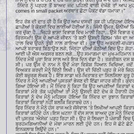
ਨਾਮ ਨੂੰ ਦੇਖ ਕੇ ਪਾਠਕ ਦੇ ਹੱਥ ਪੰਨਾ ਗਰਦੀ ਕਰਨੋ ਰੁੱਕ ਜਾਂਦੇ ਹਨ। ਅ
ਨਿੰਦਰ ਨੂੰ ਪੜ੍ਹਣ ਤੋਂ ਬਾਅਦ ਜਦ ਪਹਿਲੀ ਵਾਰੀ ਦੇਖੋਂਗੇ ਤਾਂ ਆਪ ਮੁਹਾਰ
comes in small packet
ਅਰਥਾਤ ਛੋਟਾ ਪੈਕਟ ਵੱਡਾ ਧਮਾਕਾ।
”
ਇਹ ਰੱਬ ਦੀ ਦਾਤ ਹੀ ਹੈ ਕਿ ਉਹ ਆਪ ਦਸਵੀਂ ਤਕ ਹੀ ਪੜ੍ਹਿਆ ਹੋਇਆ
ਛਾਪੀਆਂ ਤੇ ਕੋਰਸਾਂ ਵਿਚ ਲਾਈਆਂ ਹੋਈਆਂ ਨੇ। ਜਿੰਨੀ ਉਮਰ
,
ਓਨੀਆਂ ਕਿ
ਕਰ ਚੁੱਕਾ ਹੈ
…
ਜਿਹੜੇ ਭਾਸਾ ਵਿਭਾਗ ਵਿਚ ਮਾਲੀ ਰਿਹਾ
…
ਉਸੇ ਵਿਭਾਗ 
ਕ੍ਰਿਸਮਾਂ! ਉਸ ਦੇ ਆਪਣੇ ਜੀਵਨ
‘
ਤੇ ਬਣੀ ਉਸਦੀ ਫਿਲਮ
‘
ਜੱਜ ਦਾ 
ਹਾਲ ਵਿਚ ਉਹਨੇ ਤੂੰਬੀ ਨਾਲ ਗਾਇਆ ਵੀ। ਹੁਣ ਉਹ ਅਰਦਲੀ-ਚਪੜਾ
ਆਪਣੇ ਬਰਾਬਰ ਬਿਠਾਉਣ ਲਗੇ
,
ਜਿੰਨ੍ਹਾ ਦੀਆਂ ਕੋਠੀਆਂ ਵਿਚ ਉਹ ਗੋ
ਆਈ ਪੀ ਐਸ ਅਫਸਰ ਬਣਨ ਲਗੇ
…
ਉਹ ਸਮਾਗਮਾ ਦਾ ਮੁਖ-ਮਹਿਮਾਨ 
ਨਿੰਦਰ ਮੈਥੋਂ ਪੂਰਾ ਇਕ ਸਾਲ ਅਤੇ ਇਕ ਦਿਨ ਵੱਡਾ ਹੈ। ਤਕਰੀਬਨ ਦਸ ਬਾਰ
ਸੀ। ਪਰ ਉਸ ਦੇ ਨਾਮ ਨੇ ਉਦੋਂ ਮੇਰਾ ਵਿਸ਼ੇਸ਼ ਧਿਆਨ ਖਿਚਿਆ
,
ਜਦੋ
ਵਿਅਕਤ ਕਰਦੀ ਮੈਨੂੰ ਚਿੱਠੀ ਲਿਖੀ। ਉਸ ਦੀ ਚਿੱਠੀ ਪੜ੍ਹ ਕੇ ਮੇਰੇ ਜ
ਕੋਈ ਬਜ਼ੁਰਗ ਲੇਖਕ ਹੈ। ਇੰਝ ਸਾਡਾ ਖਤੋ-ਖਿਤਾਬਤ ਦਾ ਸਿਲਸਿਲਾ ਸ਼ੁਰੂ 
ਨਿੰਦਰ ਨੇ ਮੈਨੂੰ ਆਪਣੀਆਂ ਪੁਸਤਕਾਂ ਭੇਜਣ ਦੀ ਇੱਛਾ ਜਾਹਰ ਕੀਤੀ। ਕ
ਗਿਆ ਹੋਇਆ ਸੀ। ਮੈਂ ਨਿੰਦਰ ਨੂੰ ਕਿਹਾ ਕਿ ਉਹ ਆਪਣੀਆਂ ਕਿਤਾਬਾਂ ਦ
ਕਿਤਾਬਾਂ ਮੇਰੇ ਤੱਕ ਪਹੁੰਚੀਆਂ ਤਾਂ ਮੈਨੂੰ ਉਸਦੀ ਫੋਟੋ ਦੇਖ ਕੇ ਹੈਰਾਨ
ਕਿਤਾਬਾਂ ਨੂੰ ਦੇਖ ਮੈਨੂੰ ਮਹਿਸੂਸ ਹੋਇਆ ਕਿ ਨਿੰਦਰ ਦਾ ਰੁਝਾਨ ਕਿਤਾ
ਕਿਤਾਬਾਂ ਕਿਤਾਬਾਂ ਨਹੀਂ ਬਲਕਿ ਕਿਤਾਬਚੇ ਹਨ।
ਫਿਰ ਨਿੰਦਰ ਨੇ ਮੈਨੂੰ ਹੰਸ ਰਾਜ ਅਤੇ ਜੱਸੋਵਾਲ
’
ਤੇ ਲਿਖੀਆਂ ਆਪਣੀ ਕਿਤਾਬਾਂ
ਕਿਤਾਬਾਂ ਕਹਿੰਦੇ ਹਨ।ਇਸ ਘਟਨਾ ਤੋਂ ਦੱਸ ਸਾਲ ਬਾਅਦ ਹੁਣ ਮੈਨੂੰ ਨਿੰਦ
ਦੀ ਪੁਸਤਕ
‘
ਐਸੇਜ਼
’
ਪੜ੍ਹ ਰਿਹਾ ਸੀ। ਉਹ ਜੋ ਲਿਖਦਾ ਹੈ ਪੰਜਾਬੀ ਵਿਚ
ਬ੍ਰਹਮਗਿਆਨੀਆਂ ਦੇ ਮੱਥਾ ਮਾਰਨ ਲਈ ਹੁੰਦੇ ਹਨ। ਇਹ ਜੋ ਛੋਟੇ ਛੋਟੇ ਕਿ
ਇਨਕਲਾਬ ਲਿਉਂਦੇ ਹਨ।
”