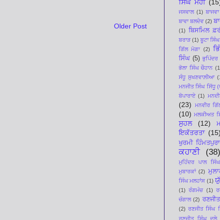
ਸਿੰਘ ਮੋਹੀ
(15
ਜਸਵਾਲ
(1)
ਬਾਜਵਾ
ਬਾ
ਬਾਵਾ ਬਲਦੇਵ
(2)
Older Post
ਬਿਸਮਿਲ ਫ਼ਰ
(1)
ਬਰਾੜ
(1)
ਬੂਟਾ ਸਿੰਘ
ਭਿ
ਗਿੱਲ ਮੋਗਾ
(2)
ਸਿੰਘ
(5)
ਭੁਪਿੰਦਰ
ਭੋਲਾ ਸਿੰਘ ਚੌਹਾਨ
(1
ਸੰਧੂ ਸੁਖਣਵਾਲ਼ੀਆ
(
ਮਨਜੀਤ ਸਿੰਘ ਸਿੱਧੂ (ਪ
ਬੋਪਾਰਾਏ
(1)
ਮਨਦੀਪ
(23)
ਮਨਵੀਰ ਗਿੱ
(10)
ਮਲਕੀਅਤ ਸਿ
ਸੁਹਲ
(12)
ਇਕੱਤਰਤਾ
(15
ਖੁਰਮੀ ਹਿੰਮਤਪੁਰਾ
ਕਹਾਣੀ
(38
ਮੁਹਿੰਦਰ ਪਾਲ ਸਿੰਘ
ਮੁਲ
ਮੁਬਾਰਕਾਂ
(2)
ਯ
ਸਿੰਘ ਮਲਹਾਂਸ
(1)
(1)
ਰੰਗਮੰਚ
(1)
ਰ
ਰਣਜੀਤ
ਚੰਗਾਲ
(2)
(2)
ਰਣਜੀਤ ਸਿੰਘ ਸਿ
ਰਣਜੀਤ ਸਿੰਘ ਦੂਲੇ