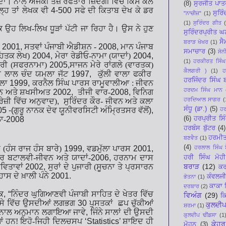
ਾ। ਨਾਲੇ ਅਜੋਕੀ ਤੇਜ਼ ਰਫਤਾਰ ਜ਼ਿੰਦਗੀ ਵਿਚ ਕਿਸ ਕੋਲ
(8)
ਸੁਰਜੀਤ ਪਾਤ
ਲ੍ਹ ਤਾਂ ਲੇਖਕ ਵੀ
4-500
ਸਫੇ ਦੀ ਕਿਤਾਬ ਦੇਖ ਕੇ ਡਰ
ਸੁਰਿ
"ਨਾਚੀਜ਼"
(1)
(1)
ਸੁਰਿੰਦਰ ਗੀਤ
ਿ ਉਹ ਲਿਖ-ਲਿਖ ਧੂੜਾਂ ਪੱਟੀ ਜਾ ਰਿਹਾ ਹੈ।
ਉਸ ਨੇ ਹੁਣ
ਸੁਰਿੰਦਰਪ੍ਰੀਤ 
ਸੈ
ਬਰਾੜ ਖੋਖਰ
(1)
)
2001,
ਸਤਵਾਂ ਪੰਜਾਬੀ ਐਡੀਸ਼ਨ -
2008,
ਮਾਨ ਪੰਜਾਬ
ਸਮਾਚਾਰ
(3)
ਸੋਨ
ਾਹਿਤਕ ਲੇਖ)
2004,
ਮੇਰਾ ਰੇਡੀਓ-ਨਾਮਾ (ਯਾਦਾਂ)
2004,
(1)
ਹਰਕੀਰਤ ਸਿੰਘ
ੇਰੀ (ਸਫਰਨਾਮਾ)
2005,
ਸਾਜਨ ਮੇਰੇ ਰਾਂਗਲੇ (ਵਾਰਤਕ)
ਕੈਲਗਰੀ )
(1)
ਹ
ੀ ਲਾਲ ਚੰਦ ਯਮਲਾ ਜੱਟ
1997,
ਕੁੱਲੀ ਵਾਲਾ ਫਕੀਰ
ਹਰਜਿੰਦਰ ਸਿੰਘ
ਕਲਾ
1999,
ਕਰਨੈਲ ਸਿੰਘ ਪਾਰਸ ਰਾਮੂਵਾਲੀਆ : ਜੀਵਨ
ਹਰਦਮ ਸਿੰਘ ਮਾਨ
ੀਵਨ ਅਤੇ ਸ਼ਖਸੀਅਤ
2002,
ਤੀਜੀ ਵਾਰ-
2008,
ਵਿਨਿਗ
ਹਰਦਿਆਲ ਸਾਗਰ
(
ੇਜ਼ੀ ਵਿੱਚ ਅਨੁਵਾਦ)
,
ਸੁਰਿੰਦਰ ਕੌਰ- ਜੀਵਨ ਅਤੇ ਕਲਾ
ਸੰਧੂ (ਡਾ.)
(5)
ਹਰ
05 -(
ਗੁਰੂ ਨਾਨਕ ਦੇਵ ਯੂਨੀਵਰਸਿਟੀ ਅੰਮ੍ਰਿਤਸਰ ਵੱਲੋਂ
),
(6)
ਹਰਪ੍ਰੀਤ ਸਿ
ਾ-
2008
ਹਰਬੰਸ ਬੁੱਟਰ
(4)
ਹਰਮੀ
ਬਣਵੈਤ
(1)
(4)
ਹਰਲਾਲ ਸਿੰਘ ਬ
 (ਹੰਸ ਰਾਜ ਹੰਸ ਬਾਰੇ)
1999,
ਵਡਮੁੱਲਾ ਪਾਰਸ
2001,
ਾਰ ਬਟਾਲਵੀ-ਜੀਵਨ ਅਤੇ ਯਾਦਾਂ-
2006,
ਹਰਨਾਮ ਦਾਸ
ਹਰੀ ਸਿੰਘ ਮੋਹੀ
ਬਰਾੜ
(12)
ਵਿਤਾਵਾਂ
2002,
ਸੁਰਾਂ ਦੇ ਪੁਜਾਰੀ (ਸੂਚਨਾ ਤੇ ਪ੍ਰਸਾਰਨ
ਕਰ
ਾਸ ਦੇ ਖ਼ਾਲੀ ਪੰਨੇ
2001.
ਕੰਵਲਜੀ
ਭੋਤਨਾ
(1)
ਕਾਕਾ 
ਦਰਬਾਰ
(2)
ਿ
, “
ਨਿੰਦਰ ਘੁਗਿਆਣਵੀ ਪੰਜਾਬੀ ਸਾਹਿਤ ਦੇ ਖੇਤਰ ਵਿੱਚ
ਵਿਅੰਗ
(29)
ਕ
ਸੇ ਵਿੱਚ ਉਸਦੀਆਂ
ਲਗਭਗ
30
ਪੁਸਤ
ਕਾਂ
ਛਪ ਚੁੱਕੀਆਂ
ਕੁਲਦੀਪ
ਸ਼ਰਮਾ
(1)
 ਨਾਲ ਅਨੁਮਾਨ ਲਗਾਇਆ ਜਾਵੇ
,
ਜਿੰਨੇ ਸਾਲਾਂ
ਦੀ ਉਸਦੀ
ਕੁਲਦੀਪ ਢੀਂਡਸਾ
(1
ਂ
ਹਨ! ਇਹੋ-ਜਿਹੀ ਦਿਲਚਸਪ
‘Statistics’
ਸ਼ਾਇਦ ਹੀ
ਕੇਹਰ
ਮੋਹਨ
(3)