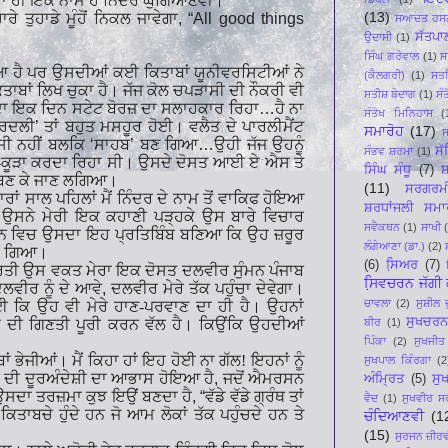
ਜਿਹਾ ਹੀ ਇਕ ਨਾਮ ਹੈ ਨਿੰਦਰ ਘੁਗਿਆਣਵੀ।
(13)
ੇ ਤੁਹਾਡੇ ਮੂੰਹੋਂ ਨਿਕਲ ਜਾਵੇਗਾ
, “
All good things
ਸਆਦਤ ਹਸਨ
ਸੱਤਪਾ
ਉਦਾਸੀ
(1)
ਸਿੰਘ ਗਰੇਵਾਲ
(1)
ਸ
 ਹੈ ਪਰ ਉਸਦੀਆਂ ਕਈ ਕਿਤਾਬਾਂ ਯੂਨੀਵਰਸਿਟੀਆਂ ਨੇ
(ਕੈਲਗਰੀ)
(1)
ਸਤ
ਤਾਬਾਂ ਲਿਖ ਚੁਕਾ ਹੈ। ਜੱਜ ਕੋਲ ਚਪੜਾਸੀ ਦੀ ਨੌਕਰੀ ਵੀ
ਸਤੀਸ਼ ਬੇਦਾਗ
(1)
ਸੰ
ਦਾ ਇਕ ਦਿਨ ਸਟੇਟ ਬੋਰਜ਼ ਦਾ ਸਲਾਹਕਾਰ ਰਿਹਾ
…
ਹੈ ਨਾ
ਸੰਤੋਖ ਮਿਨਿਹਾਸ
(
ਅਰਦਲੀ
’
ਤਾਂ ਬਹੁਤ ਮਸਹੂਰ ਹੋਈ। ਵਲੈਤ ਦੇ ਪਾਰਲੀਮੈਂਟ
ਸਮਾਰੋਹ
(17)
ਸ
ਸੀ ਨਹੀਂ ਬਲਕਿ
‘
ਸਾਹਬ
’
ਬਣ ਗਿਆ
…
ਉਹੀ ਜੱਜ ਉਹਨੂੰ
ਸ
ਸੰਭਵ ਸ਼ਰਮਾ
(1)
ਹਾ-ਕੂੜਾ ਕਰਦਾ ਰਿਹਾ ਸੀ। ਉਸਦੇ ਦੋਸਤ ਆਈ ਏ ਐਸ ਤੇ
ਸਿੰਘ ਸੰਧੂ
(7)
ਸ਼
ਬਣ ਕੇ ਜਾਣ ਲਗਿਆ।
(11)
ਸਰਗਰਮ
ਾਂ ਸਾਲ ਪਹਿਲਾਂ ਮੈਂ ਨਿੰਦਰ ਦੇ ਨਾਮ ਤੋਂ ਵਾਕਿਫ ਹੋਇਆ
ਸ਼ਰਧਾਂਜਲੀ ਸਮਾ
ਂ ਉਸਨੇ ਮੇਰੀ ਇਕ ਕਹਾਣੀ ਪੜ੍ਹਕੇ ਉਸ ਬਾਰੇ ਵਿਚਾਰ
ਸਵੈਕਥਨ
(1)
ਸਾਖੀ
਼ਿਹਨ ਵਿਚ ਉਸਦਾ ਇਹ ਪ੍ਰਤਿਬਿੰਬ ਬਣਿਆ ਕਿ ਉਹ ਜ਼ਰੂਰ
ਲੰਗੇਆਣਾ (ਡਾ.)
(2)
ਹੋ ਗਿਆ।
(6)
ਸਿ਼ਅਰ
(7)
ੁਦਰਤੀ ਉਸ ਵਕਤ ਮੇਰਾ ਇਕ ਦੋਸਤ ਦਲਵੀਰ ਸੁੰਮਨ ਪੰਜਾਬ
ਸਿ਼ਵਚਰਨ ਜੱਗੀ ਕ
ਲਵੀਰ ਨੂੰ ਦੇ ਆਵੇ
,
ਦਲਵੀਰ ਮੇਰੇ ਤੱਕ ਪਹੁੰਚਾ ਦੇਵੇਗਾ।
ਚਾਵਲਾ
(2)
ਸੁਸ਼ੀਲ 
ੀ ਹੋਈ ਕਿ ਉਹ ਵੀ ਮੇਰੇ ਹਾਣ-ਪਰਵਾਣ ਦਾ ਹੀ ਹੈ। ਉਹਨਾਂ
ਸੁਖਚਰਨ
ਬੀਰ
(1)
ਬਾਂ ਦੀ ਗਿਣਤੀ ਪੂਰੀ ਕਰਨ ਵੱਲ ਹੈ। ਕਿਉਂਕਿ ਉਹਦੀਆਂ
ਪਿੰਕਾ
(2)
ਸੁਖਜੀਤ
 ਭੇਜੀਆਂ। ਮੈਂ ਕਿਹਾ ਹਾਂ ਇਹ ਹੋਈ ਨਾ ਗੱਲ! ਇਹਨਾਂ ਨੂੰ
ਸੁਖਪਾਲ ਕਿੰਰਗਾ
(2
ਰ ਦੀ ਦੂਰਅੰਦੇਸ਼ੀ ਦਾ ਆਭਾਸ ਹੋਇਆ ਹੈ
,
ਜਦੋਂ ਐਮਰਸਨ
ਅੰਮ੍ਰਿਤ
(5)
ਸੁ
 ਉਸਦਾ ਤਰਜ਼ਮਾ ਕੁਝ ਇਉਂ ਬਣਦਾ ਹੈ
, “
ਵੱਡੇ ਵੱਡੇ ਗ੍ਰੰਥ ਤਾਂ
ਵੈਦ
(1)
ਸੁਖਵੀਰ ਸ
ਤਾਬਚੇ ਹੁੰਦੇ ਹਨ ਜੋ ਆਮ ਲੋਕਾਂ ਤੱਕ ਪਹੁੰਚਦੇ ਹਨ ਤੇ
ਚੰਦਿਆਣਵੀ
(1
(15)
ਸੁਰਜਨ ਜ਼ੀਰ