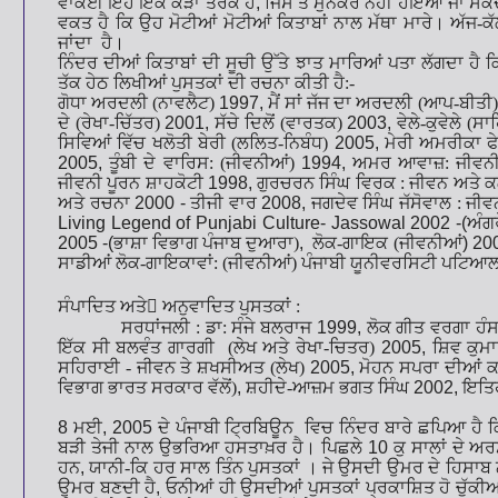
ਵਾਕਈ ਇਹ ਇਕ ਕੌੜਾ ਤਰਕ ਹੈ
,
ਜਿਸ ਤੋਂ ਮੁਨਕਰ ਨਹੀਂ ਹੋਇਆ ਜਾ ਸਕਦ
ਵਕਤ ਹੈ ਕਿ ਉਹ ਮੋਟੀਆਂ ਮੋਟੀਆਂ ਕਿਤਾਬਾਂ ਨਾਲ ਮੱਥਾ ਮਾਰੇ। ਅੱਜ-ਕੱ
ਜਾਂਦਾ ਹੈ।
ਨਿੰਦਰ ਦੀਆਂ ਕਿਤਾਬਾਂ ਦੀ ਸੂਚੀ ਉੱਤੇ ਝਾਤ ਮਾਰਿਆਂ ਪਤਾ ਲੱਗਦਾ ਹੈ ਕ
ਤੱਕ ਹੇਠ ਲਿਖੀਆਂ ਪੁਸਤਕਾਂ ਦੀ ਰਚਨਾ ਕੀਤੀ ਹੈ:-
ਗੋਧਾ ਅਰਦਲੀ (ਨਾਵਲੈਟ)
1997,
ਮੈਂ ਸਾਂ ਜੱਜ ਦਾ ਅਰਦਲੀ (ਆਪ-ਬੀਤੀ
ਦੇ (ਰੇਖਾ-ਚਿੱਤਰ)
2001,
ਸੱਚੇ ਦਿਲੋਂ (ਵਾਰਤਕ)
2003,
ਵੇਲੇ-ਕੁਵੇਲੇ (ਸ
ਸਿਵਿਆਂ ਵਿੱਚ ਖਲੋਤੀ ਬੇਰੀ (ਲਲਿਤ-ਨਿਬੰਧ)
2005,
ਮੇਰੀ ਅਮਰੀਕਾ ਫ
2005,
ਤੂੰਬੀ ਦੇ ਵਾਰਿਸ: (ਜੀਵਨੀਆਂ)
1994,
ਅਮਰ ਆਵਾਜ਼: ਜੀਵਨ
ਜੀਵਨੀ ਪੂਰਨ ਸ਼ਾਹਕੋਟੀ
1998,
ਗੁਰਚਰਨ ਸਿੰਘ ਵਿਰਕ : ਜੀਵਨ ਅਤੇ 
ਅਤੇ ਰਚਨਾ
2000 -
ਤੀਜੀ ਵਾਰ
2008,
ਜਗਦੇਵ ਸਿੰਘ ਜੱਸੋਵਾਲ : ਜ
Living Legend of Punjabi Culture- Jassowal
2002 -(
ਅੰਗਰ
2005 -(
ਭਾਸ਼ਾ ਵਿਭਾਗ ਪੰਜਾਬ ਦੁਆਰਾ)
,
ਲੋਕ-ਗਾਇਕ (ਜੀਵਨੀਆਂ
) 20
ਸਾਡੀਆਂ
ਲੋਕ-ਗਾਇਕਾਵਾਂ: (ਜੀਵਨੀਆਂ) ਪੰਜਾਬੀ ਯੂਨੀਵਰਸਿਟੀ ਪਟਿਆਲ
ਸੰਪਾਦਿਤ ਅਤੇ
 ਅਨੁਵਾਦਿਤ ਪੁਸਤਕਾਂ :
ਸਰਧਾਂਜਲੀ : ਡਾ: ਸੰਜੇ ਬਲਰਾਜ
1999,
ਲੋਕ ਗੀਤ ਵਰਗਾ ਹੰਸ
ਇੱਕ ਸੀ ਬਲਵੰਤ ਗਾਰਗੀ (ਲੇਖ ਅਤੇ ਰੇਖਾ-ਚਿਤਰ)
2005,
ਸ਼ਿਵ ਕੁਮ
ਸਹਿਰਾਈ - ਜੀਵਨ ਤੇ ਸ਼ਖਸੀਅਤ (ਲੇਖ)
2005,
ਮੋਹਨ ਸਪਰਾ ਦੀਆਂ
ਕ
ਵਿਭਾਗ ਭਾਰਤ ਸਰਕਾਰ ਵੱਲੋਂ)
,
ਸ਼ਹੀਦੇ-ਆਜ਼ਮ ਭਗਤ ਸਿੰਘ
2002,
ਇਤਿਹ
8
ਮਈ
, 2005
ਦੇ ਪੰਜਾਬੀ ਟ੍ਰਿਬਿਊਨ ਵਿਚ ਨਿੰਦਰ ਬਾਰੇ ਛਪਿਆ ਹੈ ਕ
ਬੜੀ ਤੇਜੀ ਨਾਲ ਉਭਰਿਆ ਹਸਤਾਖ਼ਰ ਹੈ। ਪਿਛਲੇ
10
ਕੁ ਸਾਲਾਂ
ਦੇ ਅਰ
ਹਨ
,
ਯਾਨੀ-ਕਿ ਹਰ ਸਾਲ ਤਿੰਨ ਪੁਸਤ
ਕਾਂ
।
ਜੇ ਉਸਦੀ ਉਮਰ ਦੇ ਹਿਸਾਬ
ਉਮਰ ਬਣਦੀ ਹੈ
,
ਓਨੀਆਂ
ਹੀ ਉਸਦੀਆਂ
ਪੁਸਤ
ਕਾਂ
ਪ੍ਰਕਾਸ਼ਿਤ ਹੋ ਚੁੱਕੀਆ