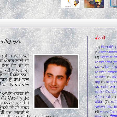
...
...
...
ਵੰਨਗੀ
ਸਿੱਧੂ, ਯੂ.ਕੇ.
ਉਕਤਾਮੋਏ ( 
(1)
(1)
ਅਦਬੀ ਮਹਿਫਿ਼ਲ
ਣਤੀ ਹਜ਼ਾਰਾਂ ਨਹੀਂ
(3)
ਅਨੂਪਕਮਲ ਸਿੰ
-ਰਚ ਅੰਬਾਰ ਲਾਈ ਜਾ
ਅਮਨਦੀਪ ਸਿੰਘ (ਇੰ
ਤਾਂ ਇਸ ਗੱਲ ਦੀ ਵੀ
ਅਮਨਦੀਪ ਸਿੰ
ਨੂੰ ਕੋਈ ਪੜ੍ਹਦਾ ਵੀ
ਅਮਨਦੀਪ ਧਾਲੀਵਾ
ਰਚਨਾ ਸਿਗਰਟਨੋਸ਼ੀ
ਅਮ
ਅਮਰਜੀਤ
(1)
ਿਗਰਟ ਨੂੰ ਰਾਖ ਵਿਚ
ਸਿੱਧੂ
(1)
ਅਮਰਜੀਤ 
ਾਂ ਨਾ ਪਰ ਹਰ ਹਾਲ
ਅਮਰਜੀਤ ਟਾਂਡਾ 
ਅਮਰੀਕ ਸਿੰਘ ਕੰਡਾ 
 ਆਪਣੇ ਮਤਲਬ ਦੀ
ਅੰਮ੍ਰਿਤ ਅਮੀ
(1)
ਨੇ ਉਂਗਲਾਂ ਨੂੰ ਥੁੱਕ
ਬੜਿੰਗ
(7)
ਅਰਤਿ
ਹਨੂੰ ਪੜ੍ਹਦਾ ਹੈ ਜੋ
ਅਵਤਾਰ ਸਿੰਘ ਬ
ਉਹਨਾਂ ਦੀ ਹੀ ਸਰਲ
(4)
ਅਵਤਾਰ ਸਿੰਘ ਰ
ਰ ਹੀ ਹਨ
,
ਜਿਨ੍ਹਾਂ ਦੇ
ਇੰਦ
ਡਿੰਪਲ
(1)