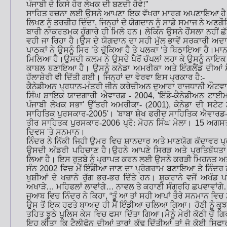
ਪੰਜਾਬੀ ਦੇ ਕਿਸੇ ਹੋਰ ਲੇਖਕ ਦੀ ਬਣਦੀ ਹੋਵੇ!
”
ਸਾਹਿਤ ਰਚਨਾ ਲਈ ਉਸਨੇ ਆਪਣਾ ਇਕ ਵੱਖਰਾ ਮਾਰਗ ਅਪਣਾਇਆ ਹੈ। 
ਲਿਖਣ ਨੂੰ ਤਰਜ਼ੀਹ ਦਿੰਦਾ
,
ਜਿਨ੍ਹਾਂ ਦੇ ਯੋਗਦਾਨ ਨੂੰ ਸਾਡੇ ਸਮਾਜ ਨੇ ਅਣ
ਬਾਰੀ ਨਾਕਰਤਮਕ ਹੁੰਗਾਰੇ ਹੀ ਮਿਲੇ ਹਨ। ਲੇਕਿਨ ਉਸਨੇ ਹੌਂਸਲਾ ਨਹੀ
ਵਹੀ ਜਾ ਰਿਹਾ ਹੈ।ਉਸ ਦੇ ਯੋਗਦਾਨ ਦਾ ਸਹੀ ਮੁੱਲ ਭਾਵੇਂ ਸਰਕਾਰੀ ਅਦਾਰ
ਪਾਠਕਾਂ ਨੇ ਉਸਨੂੰ ਸਿਰ
’
ਤੇ ਚੁੱਕਿਆ ਹੈ ਤੇ ਪਲਕਾ
’
ਤੇ ਬਿਠਾਇਆ ਹੈ।ਮਾਨ-
ਮਿਲਿਆ ਹੈ।ਉਸਦੀ ਕਲਮ ਨੇ ਉਸਦੇ ਪੈਰੋਂ ਚੱਪਲਾਂ ਲਹਾ ਕੇ ਉਸਨੂੰ ਨਾਇਕ
ਕਾਬਲ ਬਣਾਇਆ ਹੈ। ਉਸਨੂੰ ਕਨੇਡਾ ਅਮਰੀਕਾ ਅਤੇ ਇੰਗਲੈਂਡ ਦੀਆਂ ਸੈਰ
ਹੱਲਾਸ਼ੇਰੀ ਵੀ ਦਿੱਤੀ ਗਈ। ਜਿਨ੍ਹਾਂ ਦਾ ਵੇਰਵਾ ਇਸ ਪ੍ਰਕਾਰ ਹੈ:-
ਕੈਨੇਡੀਅਨ ਪ੍ਰਧਾਨ-ਮੰਤਰੀ ਜੀਨ ਕਰੇਚੀਅਨ ਦੁਆਰਾ ਰਾਜਧਾਨੀ ਔਟਵਾ 
ਸਿੰਘ ਸ਼ਾਇਕ ਯਾਦਗਾਰੀ ਐਵਾਰਡ -
2004, '
ਇੰਡੋ-ਕੈਨੇਡੀਅਨ ਟਾਈਮ
ਪੰਜਾਬੀ ਲੇਖਕ ਸਭਾ
'
ਉੱਤਰੀ ਅਮਰੀਕਾ- (
2001),
ਕੇਨੇਡਾ ਦੀ ਸਟੇਟ ਮ
ਸਾਹਿਤਿਕ ਪੁਰਸਕਾਰ-
2005'
।
'
ਬਾਬਾ ਸ਼ੇਖ ਫਰੀਦ ਸਾਹਿਤਿਕ ਐਵਾਰਡ
ਤੀਰ ਸਾਹਿਤਕ ਪੁਰਸਕਾਰ-
2006
ਪ੍ਰੋ: ਮੋਹਨ ਸਿੰਘ ਮੇਲਾ।
15
ਅਗਸ
ਦਿਵਸ
'
ਤੇ ਸਨਮਾਨ।
ਨਿੰਦਰ ਨੇ ਨਿੱਕੀ ਜਿਹੀ ਉਮਰ ਵਿਚ ਸ਼ਾਨਦਾਰ ਅਤੇ ਮਾਣਯੋਗ ਕੱਦਾਵਰ ਪ
ਉਸਦੀ ਅੱਡਰੀ ਪਹਿਚਾਣ ਹੈ।ਉਹਨੇ ਆਪਣੇ ਸਿਰੜ ਅਤੇ ਪ੍ਰਤਿਬੱਧਤਾ
ਲਿਆ ਹੈ। ਇਸ ਰੁਤਬੇ ਨੂੰ ਪ੍ਰਾਪਤ ਕਰਨ ਲਈ ਉਸਨੇ ਕਰੜੀ ਮਿਹਨਤ ਅਤੇ
ਸੰਨ
2002
ਵਿਚ ਮੈਂ ਇੰਡੀਆ ਜਾਣ ਦਾ ਪ੍ਰੋਗਰਾਮ ਬਣਾਇਆ ਤੇ ਨਿੰਦਰ 
ਖੁਸ਼ੀਆਂ ਦੇ ਖਜ਼ਾਨੇ ਰੁੱਗ ਭਰ-ਭਰ ਦਿੱਤੇ ਹਨ। ਸ਼ੁਕਰਾਨੇ ਵਜੋਂ ਅਖੰਡ
ਅਖਾੜੇ
…
ਮਹਿਫਲਾਂ ਲਾਵਾਂਗੇ
…
ਨਾਵਲ ਤੇ ਕਹਾਣੀ ਸੰਗ੍ਰਹਿ ਛਪਵਾਵਾਂਗੇ
ਜੁਆਬ ਵਿਚ ਨਿੰਦਰ ਨੇ ਕਿਹਾ
, “
ਤੂੰ ਆ ਤਾਂ ਸਹੀ ਆਪਾਂ ਤੇਰੇ ਸਨਮਾਨ ਵਿ
ਉਸ ਤੋਂ ਇਕ ਹਫਤੇ ਬਾਅਦ ਹੀ ਮੈਂ ਇੰਡੀਆ ਚਲਿਆ ਗਿਆ। ਹੋਣੀ ਨੂੰ ਕੁਝ ਹੋਰ
ਤਹਿਤ ਝੂਠੇ ਪੁਲਿਸ ਕੇਸ ਵਿਚ ਫਸਾ ਦਿੱਤਾ ਗਿਆ।ਮੈਨੂੰ ਮੇਰੀ ਕੋਠੀ ਚੋਂ 
ਇਹ ਕੀਤਾ ਕਿ ਟੈਲੀਫੋਨ ਦੀਆਂ ਤਾਰਾਂ ਕੱਢ ਦਿੱਤੀਆਂ ਤਾਂ ਜੋ ਕੋਈ ਸਿਫਾ