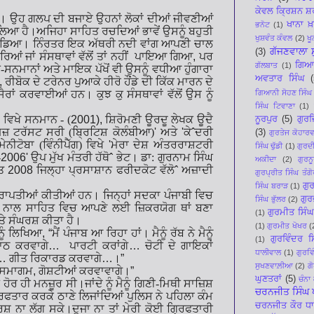
ਕੇਵਲ ਕ੍ਰਿਸ਼ਨ ਸ
ਉਹ ਗਲਪ ਦੀ ਬਜਾਏ ਉਹਨਾਂ ਲੋਕਾਂ ਦੀਆਂ ਜੀਵਣੀਆਂ
ਖਾਨਾ ਖ਼
ਭਨੋਟ
(1)
ਗੌਲਿਆ ਹੈ।ਅਜਿਹਾ ਸਾਹਿਤ ਰਚਦਿਆਂ ਭਾਵੇਂ ਉਸਨੂੰ ਬਹੁਤੀ
ਖੁਸ਼ਵੰਤ ਕੰਵਲ
(2)
ਖ
ਂ ਛੱਡਿਆ। ਨਿੰਰਤਰ ਇਕ ਅੱਥਰੀ ਨਦੀ ਵਾਂਗ ਆਪਣੀ ਚਾਲ
ਗੱਜਣਵਾਲਾ 
(3)
ਿਆਂ ਜਾਂ ਸੰਸਥਾਵਾਂ ਵੱਲੋਂ ਤਾਂ ਨਹੀਂ ਪਾਇਆ ਗਿਆ
,
ਪਰ
ਗਿਆ
ਗੱਲਬਾਤ
(1)
ਸਨਮਾਨਾਂ ਅਤੇ ਮਾਇਕ ਪੱਖੋਂ ਵੀ ਉਸਨੂੰ ਵਧੀਆ ਹੁੰਗਾਰਾ
ਅਵਤਾਰ ਸਿੰਘ
(
,
ਰੀਬੋਕ ਦੇ ਟਰੇਨਰ ਪੁਆਕੇ ਹੀਰੋ ਹੌਂਡੇ ਦੀ ਕਿੱਕ ਮਾਰਨ ਦੇ
ਗਿਆਨੀ ਸੋਹਣ ਸਿੰਘ
ਾਂ ਕਰਵਾਈਆਂ ਹਨ। ਕੁਝ ਕੁ ਸੰਸਥਾਵਾਂ ਵੱਲੋਂ ਉਸ ਨੂੰ
ਸਿੰਘ ਟਿਵਾਣਾ
(1)
ਵਿਖੇ ਸਨਮਾਨ - (
2001),
ਸ਼ਿਰੋਮਣੀ ਊਰਦੂ ਲੇਖਕ ਊਦੈ
ਨੂਰਪੁਰ
(5)
ਗੁਰਜ
ਜ਼ ਟਰੱਸਟ ਸਰੀ (ਬ੍ਰਿਟਿਸ਼ ਕੋਲੰਬੀਆ)
'
ਅਤੇ
'
ਕੇ
ˆ
ਦਰੀ
(3)
ਗੁਰਤੇਜ ਕੋਹਾਰਵ
ੇਨੀਟੋਬਾ (ਵਿੰਨੀਪੈੱਗ) ਵਿਖੇ
'
ਮੇਰਾ ਦੇਸ਼ ਅੰਤਰਰਾਸ਼ਟਰੀ
ਸਿੰਘ ਢੁੱਡੀ
(1)
ਗੁਰਦੀ
-
2006'
ਉਪ ਮੁੱਖ ਮੰਤਰੀ ਹੱਥੋ
ˆ
ਭੇਟ। ਡਾ: ਗੁਰਨਾਮ ਸਿੰਘ
ਅਕੀਦਾ
(2)
ਗੁਰ
ਤ
2008
ਜਿਲ੍ਹਾ ਪ੍ਰਸਾਸ਼ਾਨ ਫਰੀਦਕੋਟ ਵੱਲੋ
ˆ
ਅਜ਼ਾਦੀ
ਗੁਰਪ੍ਰੀਤ ਸਿੰਘ ਤੰਗੋ
ਗੁ
ਸਿੰਘ ਬਰਾੜ
(1)
੍ਰਾਪਤੀਆਂ ਕੀਤੀਆਂ ਹਨ। ਜਿਨ੍ਹਾਂ ਸਦਕਾ ਪੰਜਾਬੀ ਵਿਚ
ਗੁਰ
ਸਿੰਘ ਭੁੱਲਰ
(2)
 ਨਾਲ ਸਾਹਿਤ ਵਿਚ ਆਪਣੇ ਲਈ ਜ਼ਿਕਰਯੋਗ ਥਾਂ ਬਣਾ
ਗੁਰਮੀਤ ਸਿੰ
(1)
 ਸੰਘਰਸ਼ ਕੀਤਾ ਹੈ।
(1)
ਗੁਰਮੀਤ ਖੋਖਰ
(
ਨੂੰ ਲਿਖਿਆ
, “
ਮੈਂ ਪੰਜਾਬ ਆ ਰਿਹਾ ਹਾਂ। ਮੈਨੂੰ ਰੱਬ ਨੇ ਮੈਨੂੰ
ਗੁਰਵਿੰਦਰ 
(1)
 ਪਾਠ ਕਰਵਾਗੇ
…
ਪਾਰਟੀ ਕਰਾਂਗੇ
…
ਚੋਟੀ ਦੇ ਗਾਇਕਾਂ
ਧਾਲੀਵਾਲ
(1)
ਗੁਰਵਿ
…
ਗੀਤ ਰਿਕਾਰਡ ਕਰਵਾਗੇ
…
।
”
ਸੁਖਣਵਾਲ਼ੀਆ
(2)
ਗ
ਚ ਸਮਾਗਮ
,
ਗੋਸ਼ਟੀਆਂ ਕਰਵਾਵਾਗੇ।
”
ਘੁਣਤਰਾਂ
(5)
ਚੰਨਾ
 ਹੀ ਮਨਜ਼ੂਰ ਸੀ।ਜਾਂਦੇ ਨੂੰ ਮੈਨੂੰ ਗਿਣੀ-ਮਿਥੀ ਸਾਜ਼ਿਸ਼
ਚਰਨਜੀਤ ਸਿੰਘ ਪ
ਗਿਰਫਤਾਰ ਕਰਕੇ ਠਾਣੇ ਲਿਜਾਂਦਿਆਂ ਪੁਲਿਸ ਨੇ ਪਹਿਲਾ ਕੰਮ
ਚਰਨਜੀਤ ਕੌਰ ਧ
ਰਸ਼ ਨਾ ਲੱਗ ਸਕੇ।ਦੂਜਾ ਨਾ ਤਾਂ ਮੇਰੀ ਕੋਈ ਗ੍ਰਿਫਤਾਰੀ