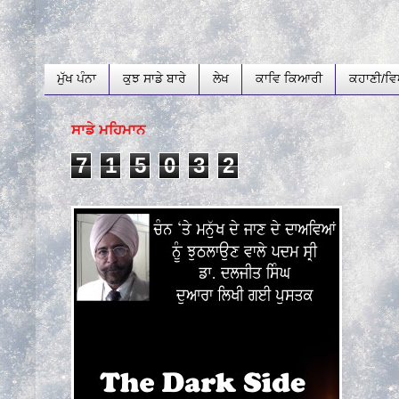
ਮੁੱਖ ਪੰਨਾ
ਕੁਝ ਸਾਡੇ ਬਾਰੇ
ਲੇਖ
ਕਾਵਿ ਕਿਆਰੀ
ਕਹਾਣੀ/ਵਿ
ਸਾਡੇ ਮਹਿਮਾਨ
7
1
5
0
3
2