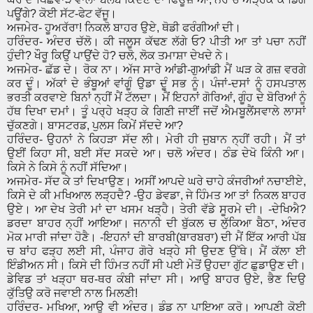
ਪਊਂਗੇ? ਕੋਈ ਸੱਟ-ਫੇਟ ਵੱਜੂ।
ਅਜਮੇਰ- ਹੂਅਰੱਰਾ! ਨਿਕਲੋ ਬਾਹਰ ਉਏ, ਥੋਡੀ ਫਰੰਗੀਆਂ ਦੀ।
ਹਰਿੰਦਰ- ਅੰਦਰ ਚੱਲੋ। ਕੀ ਜਲੂਸ ਕੱਢਣ ਲੱਗੇ ਓ? ਪੀਤੀ ਆ ਤਾਂ ਪਚਾ ਨਹੀਂ
ਹੁੰਦੀ? ਖੌਰੂ ਕਿਉਂ ਪਾਉਂਦੇ ਹੋ? ਚਲੋ, ਲੋਕ ਤਮਾਸ਼ਾ ਦੇਖਦੇ ਨੇ।
ਅਜਮੇਰ- ਛੱਡ ਦੇ। ਰੋਕ ਨਾ। ਅੱਜ ਸਾਰੇ ਆਂਡੀ-ਗੁਆਂਡੀ ਮੈਂ ਘੜ ਕੇ ਗਜ਼ ਵਰਗੇ
ਕਰ ਦੂੰ। ਅੱਕਾਂ ਦੇ ਭੰਬੂਆਂ ਵਾਂਗੂੰ ਉਡਾ ਦੂੰ ਸਭ ਨੂੰ। ਪੰਜਾਂ-ਦਸਾਂ ਨੂੰ ਹਸਪਤਾਲ
ਭਰਤੀ ਕਰਵਾਏ ਬਿਨਾਂ ਨ੍ਹੀਂ ਮੈਂ ਟੱਲਦਾ। ਮੈਂ ਇਹਨਾਂ ਗੋਰਿਆਂ, ਗੂੰਹ ਦੇ ਬੋਰਿਆਂ ਨੂੰ
ਹੱਥ ਦਿਖਾ ਦਮਾਂ। ਤੂੰ ਪਰ੍ਹੇ ਖੜ੍ਹ ਕੇ ਗਿਣੀ ਜਾਈਂ ਜਦੋਂ ਐਮਬੂਲੈਂਸਵਾਲੇ ਲਾਸਾਂ
ਚੁੱਕਣਗੇ। ਬਾਸਟਰਡ, ਪੁਲਸ ਕਿਮੇਂ ਸੱਦਦੇ ਆ?
ਹਰਿੰਦਰ- ਉਹਨਾਂ ਨੇ ਕਿਹੜਾ ਸੱਦ ਲੀ। ਮੇਰੀ ਹੀ ਜੁਬਾਨ ਨ੍ਹੀਂ ਰਹੀ। ਮੈਂ ਤਾਂ
ਉਈਂ ਕਿਹਾ ਸੀ, ਬਈ ਸੱਦ ਸਕਦੇ ਆ। ਚਲੋ ਅੰਦਰ। ਠੰਡ ਦੇਖੋ ਕਿੰਨੀ ਆ।
ਕਿਸੇ ਨੇ ਕਿਸੇ ਨੂੰ ਨਹੀਂ ਸੱਦਿਆ।
ਅਜਮੇਰ- ਸੱਦ ਕੇ ਤਾਂ ਦਿਖਾਉਣ। ਅਸੀਂ ਆਪਦੇ ਘਰੇ ਚਾਹੇ ਕੰਜਰੀਆਂ ਨਚਾਈਏ,
ਕਿਸੇ ਦੇ ਕੀ ਮਖਿਆਲ ਲੜ੍ਹਦੈ? -ਉਹ ਡੇਵਡਾ, ਜੇ ਹਿੰਮਤ ਆ ਤਾਂ ਨਿਕਲ ਬਾਹਰ
ਉਏ। ਆ ਦੇਖ ਤੇਰੀ ਮਾਂ ਦਾ ਖਸਮ ਖੜ੍ਹੈ। ਤੇਰੀ ਵੱਡੇ ਸੂਰਮੇ ਦੀ। -ਦੇਖਿਐ?
ਡਰਦਾ ਬਾਹਰ ਨ੍ਹੀਂ ਆਇਆ। ਜਨਾਨੀ ਦੀ ਬੁੱਕਲ ਚ ਲੁੱਕਿਆ ਬੈਠਾ, ਅੰਦਰ
ਮੋਕ ਮਾਰੀ ਜਾਂਦਾ ਹੋਣੈ। -ਇਹਨਾਂ ਦੀ ਬਾਰਬੀ(ਬਾਰਬਰਾ) ਦੀ ਮੈਂ ਇੱਕ ਆਰੀ ਪੱਬ
ਚ ਬਾਂਹ ਫੜ੍ਹ ਲਈ ਸੀ, ਪੰਜਾਹ ਗੋਰੇ ਖੜ੍ਹੇ ਸੀ ਉਦਣ ਉੱਥੇ। ਮੈਂ ਕੱਲਾ ਈ
ਇੰਡੀਅਨ ਸੀ। ਕਿਸੇ ਦੀ ਹਿੰਮਤ ਨਹੀਂ ਸੀ ਪਈ ਮੇਤੋਂ ਉਹਦਾ ਗੁੱਟ ਛੁਡਾਉਣ ਦੀ।
ਡੇਵਿਡ ਤਾਂ ਖੜ੍ਹਾ ਥਰ-ਥਰ ਕੰਬੀ ਜਾਂਦਾ ਸੀ। ਆਉ ਬਾਹਰ ਉਏ, ਭੈਣ ਦਿਉ
ਕੁੱਤਿਉ ਕਰੋ ਜਵਾਈ ਨਾਲ ਮਿਲਣੀ!
ਹਰਿੰਦਰ- ਮਖਿਆ, ਆਉ ਵੀ ਅੰਦਰ। ਡੰਡ ਨਾ ਪਾਇਆ ਕਰੋ। ਆਪਣੀ ਕੋਈ