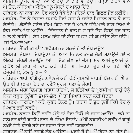
ਅਜਮੇਰ- ਉੱਪਰ ਵਾਲਾ ਨਿਆਣੇ ਦਊ ਤਾਂ ਦਾਣੇ ਵੀ ਦਊ। ਬੜ੍ਹਾ ਦਇਆਵਾਨ
ਐ ਉਹ, ਕੀੜਿਆਂ ਮਕੌੜਿਆਂ ਨੂੰ ਪੱਥਰਾਂ ਚ ਅੰਨ੍ਹ ਦਿੰਦੈ।
ਹਰਿੰਦਰ- ਨਾ ਬਾਬਾ ਨਾ, ਹੋਰ ਖਰਚੇ ਥੋੜੇ ਨੇ? ਪਹਿਲਾਂ ਚਾਰ ਛਿੱਲੜ ਜੋੜ ਲਈਏ।
ਅਜਮੇਰ- ਜੋੜ ਕੇ ਕਿਹੜਾ ਜਮਾਲੇ ਹੋਰਾਂ ਸ਼ਾਹ ਹੋ ਜਾਣੈ? ਮਿਸ਼ਾਲ ਬਾਲ ਕੇ ਰਾਤ
ਕੱਟਾਂਗੇ। -ਭੋਲੀਏ ਹਰੇਕ ਜੀਅ ਵਿਧਮਾਤਾ ਤੋਂ ਆਪਣੇ ਚੰਗੇ-ਮਾੜੇ ਭਾਗ ਲਿਖਾ ਕੇ
ਇਸ ਦੁਨੀਆਂ ਚ ਆਉਂਦੈ। ਇੰਨਸਾਨ ਦੇ ਕਰਮਾਂ ਚ ਹੁੰਦੈ ਉਹ ਉਹਨੂੰ ਹਰ ਹਾਲ
ਮਿਲ ਕੇ ਰਹਿੰਦੈ। ਏਸ ਮੁਲਖ ਵਿੱਚ ਤਾਂ ਬੱਚਾ ਜੰਮਦਾ ਹੀ ਕਮਾਉਣ ਲੱਗ ਜਾਂਦੈ।
-ਕੀ ਖਿਆਲ ਆ?
ਹਰਿੰਦਰ- ਮੈਂ ਕੀ ਕਹਿਣੈ? ਅਫੋਰਡ ਕਰ ਸਕਦੇ ਹੋ ਤਾਂ ਦੇਖ ਲਉ?
ਅਜਮੇਰ- ਦੇਖਣਾ, ਦਿਖਾਉਣਾ ਕੀ ਆ? ਮਿਹਨਤ ਕਰਕੇ ਜੋੜੀ ਬਣਾਉਂਦੇ ਆਂ ਤੇ
ਐਤਕੀ ਲੋਹੜੀ ਮਨਾਉਂਦੇ ਆਂ। -ਇੱਕ ਗੱਲ ਤਾਂ ਦੱਸ। ਮੇਰੇ ਆਲੇ-ਦੁਆਲੇ ਕੀ
ਕਡਿੰਆਲੀ ਤਾਰ ਦੀ ਵਾੜ ਕਰੀ ਹੋਈ ਆ, ਜਿਹੜਾ ਦੂਰ ਹੋ ਕੇ ਪਈ ਐਂ?
ਕੰਜਰਦੀਏ, ਕੋਲ ਨੂੰ ਆਜਾ?
ਹਰਿੰਦਰ- ਆਹੋ, ਅੱਗੇ ਕੁੱਟਣ ਵੇਲੇ ਜੇ ਕੋਈ ਹੱਡੀ-ਪਸਲੀ ਸਾਬਤੀ ਬੱਚ ਗਈ ਐ ਤਾਂ
ਉਹ ਵੀ ਤੋੜਣ ਦਾ ਇਰਾਦਾ ਹੋਣੈ? ਸੁਰਮਾ ਬਣਾ ਦੋ ਮੇਰਾ!
ਅਜਮੇਰ- ਮੇਰਾ ਦਿਮਾਗ ਖਰਾਬ ਹੋਇਐ, ਜੋ ਇੰਡੀਆ ਦੇ ਪੁਲਸੀਆਂ ਵਾਂਗੂੰ ਤੈਨੂੰ
ਬਿਨਾਂ ਕਸੂਰੋਂ ਕੁੱਟੂੰਗਾ? ਛੱਮਕ-ਛੱਲੋ, ਮੈਂ ਤਾਂ ਪਿਆਰ ਕਰਨ ਲਈ ਸੱਦਦਾਂ।
ਹਰਿੰਦਰ- ਜਾਣਦਿਆ ਕਰੋ, ਕੁਫਰ ਤੋਲਣ ਨੂੰ। ਸ਼ਰਾਬ ਤੋਂ ਛੁੱਟ ਤੁਸੀਂ ਕਿਸੇ ਹੋਰ ਨੂੰ
ਪਿਆਰ ਨ੍ਹੀਂ ਕਰਦੇ।
ਅਜਮੇਰ- ਕਰਦਾ ਕਿਉਂ ਨਹੀਂ? ਮੈਨੂੰ ਤਾਂ ਤੇਰਾ ਤਿਉ ਈ ਬਹੁਤ ਆਉਂਦੈ। ਕਹੇਂ ਤਾਂ
ਹਨੂੰਮਾਨ ਵਾਂਗੂੰ ਛਾਤੀ ਪਾੜ੍ਹ ਕੇ ਦਿਖਾ ਦਿੰਦਾਂ? -ਐਵੇਂ ਕਵਾਰੀਆਂ ਕੁੜੀਆਂ ਵਾਂਗੂੰ
ਨਖਰੇ ਜਿਹੇ ਕਰਕੇ ਬੰਦੇ ਦਾ ਬਹੁਤਾ ਦਿਲ ਨ੍ਹੀਂ ਤੜਫਾਈਦੈ।
ਹਰਿੰਦਰ- ਮੈਂ ਨ੍ਹੀਂ ਤੁਹਾਡੇ ਨੇੜੇ ਆਉਣਾ। ਪਰ੍ਹੇ ਹੋ ਜੋ। ਮੈਂ ਕਿਹਾ ਨਾ, ਹੱਟ ਜੋ।