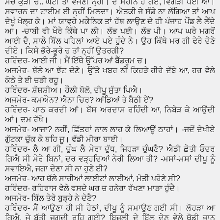
ਸੱਚ ਕੁੜੀ ਚੋ.. ਘੰਟੀ ਤਾਂ ਵੱਜਣੀ ਨ੍ਹੀਂ। ਦੋ ਮਹੀਨੇ ਹੋ ਗਏ, ਵਿਗੜੀ ਪਈ ਆ।
ਸਵਾਰਨ ਦਾ ਟਾਈਮ ਈ ਨ੍ਹੀਂ ਮਿਲਦਾ। ਐਤਕੀ ਜੇ ਸੰਡੇ
ਨਾ ਲੱਗਿਆ ਤਾਂ ਆਪ
ਦੇਖੂੰ ਖੋਲ੍ਹ ਕੇ। ਮਾਂ ਯਾਵ੍ਹੇ ਮਕੈਨਿਕ ਤਾਂ ਹੱਥ ਲਾਉਣ ਦੇ ਹੀ ਪੰਜਾਹ ਪੌਂਡ ਲੈ ਲੈਂਦੇ
ਆ। -ਚਾਬੀ ਵੀ ਖੌਰੇ ਕਿੱਥੇ ਪਾ ਲੀ। ਲੱਭ ਪਈ। ਲੱਭ ਪੀ। ਆਪ ਘਰੇ ਮਗਰੋਂ
ਆਈ ਦੈ, ਸਾਲੇ ਬਿੱਲ ਪਹਿਲਾਂ ਆਏ ਪਏ ਹੁੰਦੇ ਨੇ। ਉਹ ਕਿੱਥੇ ਮਰ ਗੀ ਫੇਰੇ ਦੇਣੇ
ਦੀਏ। ਕਿਸੇ ਭੋਰੇ-ਭੂਰੇ ਚ ਤਾਂ ਨ੍ਹੀਂ ਉਤਰਗੀ?
ਹਰਿੰਦਰ- ਆਈ ਜੀ। ਮੈਂ ਇੱਥੇ ਉੱਪਰ ਆਂ ਬੈੱਡਰੂਮ ਚ।
ਅਜਮੇਰ- ਥੱਲੇ ਆ ਝੱਟ ਦੇਣੇ। ਉੱਤੇ ਖਬਰ ਨੀਂ ਕਿਹੜੇ ਹੀਰੇ ਦੱਬੇ ਆ, ਹਰ ਵੇਲੇ
ਕੋਠੇ ਤੇ ਈ ਚੜੀ ਰਹੂ।
ਹਰਿੰਦਰ- ਸ਼ੱਸ਼ਸ਼ੀਅ। ਹੌਲੀ ਬੋਲੋ, ਦੀਪੂ ਸੁੱਤਾ ਪਿਐ।
ਅਜਮੇਰ- ਕਮਔਨ? ਐਨਾ ਚਿਰ? ਆਂਡਿਆਂ ਤੇ ਬੈਠੀ ਏਂ?
ਹਰਿੰਦਰ- ਪਾਠ ਕਰਦੀ ਆਂ। ਬੱਸ ਅਰਦਾਸ ਰਹਿੰਦੀ ਆ, ਨਿਬੇੜ ਕੇ ਆਉਂਦੀ
ਆਂ। ਦਮ ਰੱਖੋ।
ਅਜਮੇਰ- ਆਜਾ? ਨਹੀਂ, ਛਿੱਤਰਾਂ ਨਾਲ ਲਾਹ ਕੇ ਲਿਆਊਂ ਠਾਹਾਂ। -ਜਦੋਂ ਦੇਖੀਏ
ਗੁੱਟਕਾ ਚੁੱਕ ਕੇ ਬਹਿ ਜੂ। ਵੱਡੀ ਮੀਰਾ ਬਾਈ।
ਹਰਿੰਦਰ- ਲੈ ਆ ਗੀ, ਚੁੰਘ ਲੈ ਮੇਰਾ ਦੁੱਧ, ਜਿਹੜਾ ਚੁੰਘਣੈ? ਐਡੀ ਛੇਤੀ ਓਦਰ
ਗਿਐ ਸੀ ਮੇਰੇ ਬਿਨਾਂ, ਦਰ ਵੜ੍ਹਦਿਆਂ ਨੇਰੀ ਲਿਆ ਤੀ? -ਮਸਾਂ-ਮਸਾਂ ਦੀਪੂ ਨੂੰ
ਸਵਾਇਐ, ਜਗਾ ਦੇਣਾ ਸੀ ਨਾ ਹੁਣੇ ਈ?
ਅਜਮੇਰ- ਆਹ ਥੱਲੇ ਸਾਰੀਆਂ ਲਾਈਟਾਂ ਲਾਈਆਂ, ਮੋਤੀ ਪਰੋਣੇ ਸੀ?
ਹਰਿੰਦਰ- ਰਹਿਰਾਸ ਵੇਲੇ ਵਸਦੇ ਘਰ ਚ ਹਨੇਰਾ ਰੱਖਣਾ ਮਾੜਾ ਹੁੰਦੈ।
ਅਜਮੇਰ- ਬਿੱਲ ਤੇਰੇ ਬੁੜ੍ਹੇ ਨੇ ਦੇਣੈ?
ਹਰਿੰਦਰ- ਮੈਂ ਆਉਣਾ ਹੀ ਸੀ ਹੇਠਾਂ, ਦੀਪੂ ਨੂੰ ਸਮਾਉਣ ਗਈ ਸੀ। ਲੋਹੜਾ ਆ
ਗਿਐ, ਜੇ ਬੱਤੀ ਜਗਦੀ ਰਹਿ ਗਈ? ਬਿਜ਼ਲੀ ਦੇ ਬਿੱਲ ਦੇਣ ਵੇਲੇ ਥੋਡੀ ਜਾਨ