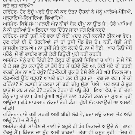
ਕਦੇ ਕੁਸ਼ ਕਰਿਐ?
ਹਰਿੰਦਰ- ਹੋਰ ਏਦੂੰ ਪਰ੍ਹੇ ਉਹ ਕੀ ਕਰ ਦੇਣ? ਉਹਨਾਂ ਨੇ ਮੈਨੂੰ ਪਾਲਿਐ-ਪੋਸਿਐ,
ਪੜ੍ਹਾਇਐ-ਲਿਖਾਇਆ, ਵਿਆਹਿਐ।
ਅਜਮੇਰ- ਕਿਵੇਂ ਸੰਘ ਪਾੜਦੀ ਐ? ਨੀਵਾਂ ਬੋਲ ਦੀਪੂ ਨਾ ਉੱਠ ਜੇ। ਤੇਰੇ ਮਾਪਿਆਂ
ਨੇ ਕੀ ਦੁਨੀਆਂ ਤੋਂ ਅਲਿਹਦਾ ਕਰ ਦਿੱਤੈ? ਸਾਰਾ ਜੱਗ ਇਵੇਂ ਕਰਦੈ।
ਹਰਿੰਦਰ- ਜਾਣੀ ਤੁਸੀਂ ਮੇਰੇ ਭਰਾ ਦੀ ਕੋਈ ਮਦਦ ਨ੍ਹੀਂ ਕਰਨੀ? ਠੀਕ ਆ ਫੇਰ।
ਹੁਣ ਗੱਲਾਂ ਈ ਦੋ ਹੋਣਗੀਆਂ, ਜਾਂ ਤਾਂ ਤੁਸੀਂ ਪੌਂਡ ਭੇਜ ਦੋ। ਨਹੀਂ, ਥੋਡੀ ਮੇਰੀ
ਸਾਸਰੀਅਕਾਲ ਐ। ਨਾ ਤੁਸੀਂ ਮੇਰੇ ਕੁੱਝ ਲੱਗਦੇ ਓ, ਨਾ ਮੈਂ ਥੋਡੀ। ਖਾਹ ਲਿਓ ਮੈਥੋਂ
ਪਰੌਠੇ! ਮੈਂ ਵੀ ਵਾਈਫ ਵਾਲੀ ਕੋਈ ਡਿਊਟੀ ਪੂਰੀ ਨਹੀਂ ਕਰਨੀ!
ਅਜਮੇਰ- ਮੈਨੂੰ ਦਾਬੇ ਦਿੰਦੀ ਏਂ? ਕੱਲ੍ਹ ਦੀ ਭੂਤਨੀ ਸਿਵਿਆਂ ਚ ਅੱਧ। ਜੇ ਮੈਂ ਪੈਸੇ
ਦੇ ਕੇ ਸਭ ਕੁੱਝ ਕਰਾਉਣੈ ਤਾਂ ਤੈਥੋਂ ਫੇਰ ਮੈਂ ਬੜੇਵੇਂ ਲੈਣੇ ਆ, ਕੋਈ ਖੋਏ ਦੀ ਬਰਫੀ
ਵਰਗੀ ਮੇਮ ਨਾ ਘਰੇ ਰੱਖੂੰ? ਟਿੰਡ-ਫੌਹੜੀ ਚੁੱਕ ਤੇ ਏਸੇ ਵੇਲੇ ਮੇਰੇ ਘਰੋਂ ਨਿਕਲ ਜਾ।
ਫੱਕ-ਔਫ! ਉੱਠ ਖੜ੍ਹ? ਆਪਦੇ ਭਰਾ ਕੋਲ ਈ ਤੁਰ ਜਾ। ਵਗ ਜਾ ਵਗ। ਮੈਂ ਕੀ
ਕਹਿੰਨਾਂ? ਮੈਂ ਲੜਾਈ ਤੋਂ ਟਲਦਾ ਸੀ ਬਈ ਦੀਪੂ ਸੁੱਤਾ ਪਿਐ। ਪਰ ਲਾਤੋਂ ਕੇ ਭੂਤ
ਬਾਤੋਂ ਸੇ ਕਬ ਮਾਨਤੇ ਹੈਂ? ਛਤਰੌਲ ਫੇਰਨਾ ਈ ਪਊ ਤੇਰੇ। ਲਿਆ ਫੇਰ, ਦੇ ਈ ਦਵਾਂ
ਤੈਨੂੰ ਦਾਖੂ ਦਾਣਾ। ਹੈਂਅ! ਹੂੰਅ!! ਘਸੁੰਨਾਂ ਨਾਲ ਖੜਕੈਂਤੀ ਕਰਨ ਦਾ ਸੁਆਦ ਨ੍ਹੀਂ
ਆਉਂਦਾ। ਗੋਡੇ ਮਾਰ-ਮਾਰ ਠੋਕਦਾਂ ਤੇਰੀ ਕੰਡ। ਗੁੱਝੀ ਸੱਟ ਪਵਾਉਂਦੀ ਆ ਅਸਲੀ
ਚੀਕਾਂ!
ਹਰਿੰਦਰ- ਹਾਏ ਹਈ ਮਰਗੀ ਅਈ ਬੀਬੀ ਲੋਕੋ ਵੇ, ਬਚਾ ਲਉ ਕਮਲਾ ਜੱਟ ਆਂਡੇ
ਆਂਗੂੰ ਫੈਂਟੀ ਜਾਂਦੈ ਮੈਨੂੰ।
ਅਜ਼ਮੇਰ- ਤੇਰੀ ਮਾਂ ਭੈਣ ਚੋ ਸਾਲੀ ਦੇ ਬਹੁਤੇ ਹੀ ਖੰਭ ਨਿਕਲਦੇ ਆਉਂਦੇ ਨੇ। ਗਾਟਾ
ਵੱਢਦੂੰ ਮੈਂ। ਕਿੱਦਣ ਦਾ ਮੂੰਹ ਅਲੀ ਝਾਕਦਾਂ। ਤੇਰਾ ਵੀ ਕਸੂਰ ਨ੍ਹੀਂ। ਚਿਰ ਹੋ