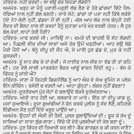
ਹਰਿੰਦਰ- ਨਹੀਂ ਕਰਦੀ। ਲਾ ਲਉ ਜ਼ੋਰ ਜਿਹੜਾ ਲੱਗਦੈ?
ਅਜਮੇਰ- ਖੜ੍ਹ ਜਾ ਮੈਨੂੰ ਪਰਾਣੀ-ਪਰੁਣੀ ਲੱਭ ਲੈਣ ਦੇ ਤੇਰੇ ਛਾਂਗਦਾਂ ਗਿੱਟੇ ਧੌਲ-
ਧੱਫਿਆਂ ਨਾਲ ਨ੍ਹੀਂ ਗੱਲ ਬਣਨੀ। ਸਾਰੇ ਸੋਟੇ, ਡਾਂਗਾਂ ਤਾਂ ਪਤਾ ਨਹੀਂ ਕਿੱਥੇ ਲਕੋਏ
ਹੋਏ ਨੇ? ਕੋਈ ਨ੍ਹੀਂ, ਛੱਡਦਾ ਮੈਂ ਵੀ ਨ੍ਹੀਂ। -ਚੱਲ ਆਹ ਲੱਕ ਨਾਲ ਬੰਨ੍ਹੀ ਹੋਈ
ਲੈਦਰ ਦੀ ਬੈਲਟ ਨਾਲ ਈ ਕਰਦਾਂ ਤੈਨੂੰ ਸੁਹਾਗਾ ਮਾਰੇ ਖੇਤ ਵਰਗੀ ਪੱਧਰ। ਲੈ ਹੁਣ
ਬੋਲ ਕੇਰਾਂ, ਲਾਹਾਂ ਤੇਰੀ ਧੌੜੀ?
ਹਰਿੰਦਰ- ਮਾਫ ਕਰਦੋ ਜੀ। ਮਾਰਿਉ ਨਾ। ਚਮੜੇ ਦੀ ਬਾਹਲੀ ਓ ਸੱਟ ਲੱਗਦੀ
ਆ। ਪਿਛਲੀ ਵੀਕ ਦੀਆਂ ਲਾਸ਼ਾਂ ਅਜੇ ਤੱਕ ਉਮੇਂ ਖੜ੍ਹੀਆਂ। ਆਹ ਲਉ ਥੋਡੇ
ਪੈਰੀ ਪੈਂਨੀ ਆਂ। ਥੋਨੂੰ ਦੀਪੂ ਦੀ ਸੌਂਹ ਐ, ਜੇ ਮਾਰੋਂ! ਹੁਣ ਛੱਡ ਦੋ, ਮੁੜ ਕੇ ਨਹੀਂ
ਕੁਸਕਦੀ।
ਅਜਮੇਰ- ਤੂੰ ਸਾਹ ਕੱਢ ਕੇ ਤਾਂ ਦੇਖੀਂ। ਜੇ ਨਾਈਫ ਨਾਲ ਜੀਭ ਨਾ ਵੱਡ ਤੀ ਤਾਂ ਕਹਿ
ਦੀਂ। ਹਰ ਵੇਲੇ ਸਾਲੀ ਮਾਰਗਰੇਟ ਥੈਚਰ ਆਂਗੂੰ ਭਾਸ਼ਨ ਦਿੰਦੀ ਰਹੂ। - ਭੱਜ ਕੇ
ਕਿੱਧਰ ਨੂੰ ਜਾਂਨੀ ਐਂ?
ਹਰਿੰਦਰ- ਜਾਣਾ ਮੈਂ ਕਿਹੜੀ ਡਿਜ਼ਨੀਲੈਂਡ ਨੂੰ ਆ? ਐਜ਼ ਦੇ ਸੇਅ ਵੂਮਿੰਨ ਸ ਪਲੇਸ
ਇੰਨ ਕੀਚਿੰਨ। ਰਸੋਈ ਚ ਵੜਦੀ ਆਂ। ਆਟਾ ਗੁੰਨ੍ਹਾਂ। ਲੰਗਰ ਨ੍ਹੀਂ ਡੱਫਣਾ?
ਅਜਮੇਰ- ਦੂਰਰੱਰਆ! ਪੁੱਤ ਜੱਟਾਂ ਦੇ ਬਲਾਉਂਦੇ ਬੱਕਰੇ ਦੁਰੱਅੱਰਰਾਅ।
ਹਰਿੰਦਰ- ਅੱਧੀ ਰਾਤ ਹੋਈ ਆ, ਲਲਕਾਰੇ ਨਾ ਮਾਰੋ। ਇੱਕ ਤਾਂ ਦੀਪੂ ਜਾਗ ਜੂ,
ਮਸਾਂ ਸੁਆਇਐ। ਦੂਜਾ ਗੁਆਂਡੀਆਂ ਨੇ ਫੋਨ ਕਰਕੇ ਪੁਲੀਸ ਨੂੰ ਸੱਦ ਲੈਣੈ, ਕਹਿਣਗੇ
ਇੰਡੀਅਨ ਸੌਣ ਨ੍ਹੀਂ ਦਿੰਦੇ ਖਰੂਦ ਪਾਉਂਦੇ ਆ।
ਅਜਮੇਰ- ਉਹਨਾਂ ਦੀ ਐਸੀ ਦੀ ਤੈਸੀ, ਪੁਲਸ ਬੁਲਾਉਂਦਿਆਂ ਦੀ। ਫੂਕ ਕੇ ਰੱਖ ਦੂੰ
ਸਾਲਿਆਂ ਦਾ ਸਾਰਾ ਲੁੰਗ-ਲਾਣਾ। ਵਿੱਚੇ ਧੀ ਦੇਣੇ ਪੁਲਸੀਆਂ ਦੀ ਰੇਲ ਬਣਾ ਦੂੰ।
ਹਰਿੰਦਰ- ਹੁਣ ਕਿੱਧਰ ਦੀ ਤਿਆਰੀ ਕਰ ਲੀ? -ਬੈਕ ਗਾਰਡਨ ਚ ਕੀ ਕਰਨ ਜਾਣੈ?
ਘਰ ਦੇ ਪਿਛਵਾੜੇ ਵਾਲਾ ਬੱਲਬ ਕਿੱਦਣ ਦਾ ਫਿਊਜ਼ ਆ, ਨੇਰੈ ਚ ਅੜ੍ਹਕ ਕੇ ਡਿੱਗ