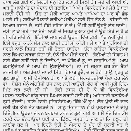
ਹਾਅ ਲੱਗ ਗਈ ਐ, ਜਿਹੜੀ ਮੈਨੂੰ ਇਹ ਲੜਾਕੀ ਮਿਲੀ ਹੈ। ਜਦੋਂ ਦੀ ਆਈ ਐ,
ਘਰ ਨੂੰ ਪਾਨੀਪੱਤ ਦਾ ਮੈਦਾਨ ਈ ਬਣਾਇਆ ਪਿਐ। ਵਿਕਰੋਟਰੀਆਂ ਮੇਰੇ ਤੇ ਬੜਾ
ਮਰਦੀ ਹੁੰਦੀ ਸੀ। ਉਹ ਤਾਂ ਮੇਰੀ ਖਾਤਰ ਆਪਣੇ ਮਾਪਿਆਂ ਦਾ ਘਰ ਵੀ ਛੱਡ
ਆਈ ਸੀ। ਬੜੀਆਂ ਮਿੰਨਤਾਂ ਕਰੀਆਂ ਮੇਰੀਆਂ ਬਈ ਉਸ ਰੰਨ ਨੇ। ਕਹਿੰਦੀ ਸੀ
ਵਿਆਹ ਕਰਵਾ ਲੈ, ਨਹੀਂ ਹੱਥੀਂ ਜਹਿਰ ਦੇ ਦੇ। ਮੈਂ ਹੀ ਨ੍ਹੀਂ ਉਹਨੂੰ ਲੱਤ ਲਾਈ।
ਦੇਸੀ ਲਾੜੇ ਅਤੇ ਵਲਾਇਤੀ ਲਾੜੀ ਦੇ ਜਿਹੜੇ ਜੁਆਕ ਹੁੰਦੇ ਨੇ ਉਹ ਇਥੇ ਦੇ ਹੋ ਕੇ
ਹੀ ਰਹਿ ਜਾਂਦੇ ਨੇ। ਇੰਡੀਆਂ ਜਾਣ ਲਈ ਉਹਨਾਂ ਵਿੱਚ ਕੋਈ ਖਿੱਚ ਨਹੀਂ ਹੁੰਦੀ।
ਇਸੇ ਵਜ੍ਹਾ ਕਰਕੇ ਮੇਮ ਨਾਲ ਸ਼ਾਦੀ ਨਹੀਂ ਸੀ ਕੀਤੀ। ਮੈਂ ਆਪਣੇ ਪੁਰਖਿਆਂ ਦੀ
ਧਰਤੀ ਨਾਲੋਂ ਰਿਸ਼ਤਾ ਨਹੀਂ ਸੀ ਤੋੜਨਾ ਚਾਹੁੰਦਾ। ਚੰਗਾ ਰਹਿੰਦਾ ਵਿਕਰੋਟੀਆ
ਨਾਲ ਵਿਆਹ ਕਰਵਾ ਲੈਂਦਾ ਤਾਂ, ਦੋਨੋਂ ਜੀਅ ਮੌਜਾਂ ਕਰਦੇ। ਗੋਰੀਆਂ ਦੀ ਸਿਫਤ ਐ
ਬਈ ਡੱਕਾ ਨ੍ਹੀਂ ਕਿਸੇ ਨੂੰ ਦਿੰਦੀਆਂ, ਨਾ ਪੇਕਿਆਂ ਨੂੰ, ਨਾ ਸਾਹੁਰਿਆਂ ਨੂੰ। ਆਪ
ਕਮਾਉਂਦੀਆਂ ਤੇ ਆਪ ਹੀ ਉਡਾਉਂਦੀਆਂ। ਨਾ ਹੀ ਜਮ੍ਹਾ ਕਰ-ਕਰ ਬੈਂਕਾਂ
ਭਰਦੀਆਂ। ਅੰਗਰੇਜ਼ਣਾਂ ਦਾ ਤਾਂ ਸਿੱਧਾ ਹਿਸਾਬ ਹੁੰਦੈ, ਦਾਲ ਰੋਟੀ ਖਾਉ, ਪ੍ਰਭੂ ਕੇ
ਗੁਣ ਗਾਉ। ਅਸੀਂ ਏਸ਼ੀਅਨ ਹੀ ਆਪਣੇ ਲਈ ਸਿਰ-ਦਰਦੀਆਂ ਪੈਦਾ ਕਰ ਲੈਂਨੇ
ਵਾਂ। ਬੇਸ਼ੱਕ ਮੈਨੂੰ ਅੰਗਰੇਜ਼ੀ ਚੱਜ ਨਾਲ ਨਹੀਂ ਆਉਂਦੀ, ਫੇਰ ਵੀ ਅਸੀਂ ਪੂਰੀ ਗਿੱਟ-
ਮਿੱਟ ਕਰ ਲਈ ਦੀ ਸੀ। ਗੋਰੀ ਨਸਲ ਦੀ ਹੋ ਕੇ ਵੀ ਵਿਕਟੋਰੀਆ
ਮੁਸਲਮਾਨਣੀਆਂ ਵਾਂਗੂੰ ਬਹੁਤ ਪਿਆਰ ਕਰਦੀ ਹੁੰਦੀ ਸੀ। ਅਜੇ ਤਾਈਂ ਭੁਲਾਇਆਂ
ਨ੍ਹੀਂ ਭੁੱਲਦੀ। ਹਾਏ! ਵਿਕੀ (ਵਿਕਟੋਰੀਆ) ਕਿੱਥੇ ਐਂ ਤੂੰ? -ਲੋਕ ਪੁੱਤਾਂ ਦੀ ਦਾਤ
ਲਈ ਰੱਬ ਅੱਗੇ ਨੱਕ ਰਗੜਦੇ ਨੇ। ਸਾਨੂੰ ਮਿਹਰਵਾਨ ਹੋ ਕੇ ਪ੍ਰਮਾਤਮਾ ਨੇ ਦੀਪੂ
ਦਿੱਤੈ, ਇਹ ਉਹਦਾ ਜੀਵਨ ਬਰਬਾਦ ਕਰਨ ਤੇ ਤੁਲੀ ਹੋਈ ਆ। ਮੈਂ ਸੱਤੇ ਦਿਨ ਕੰਮ
ਕਰਕੇ ਹੱਡ ਭੰਨ੍ਹਾਉਂਦਾਂ ਬਈ ਚਾਰ ਛਿੱਲੜ ਜਮ੍ਹਾ ਹੋ ਜਾਣ ਤਾਂ ਕਿ ਬਲੂਰ ਦੀ
ਲਾਈਫ ਬਣ ਜੇ। ਪਰ ਇਹਨੇ ਕੁੱਤੀ ਨੇ ਔਲਾਦ ਦੇ ਮੂੰਹ ਦੀ ਬੁਰਕੀ ਖੋਹ ਕੇ
ਮਾਪਿਆਂ ਨੂੰ ਰਜਾਉਣ ਤੇ ਲੱਕ ਬੰਨ੍ਹਿਆ ਹੋਇਐ। - ਮੇਰੀ ਜ਼ਿੰਦਗੀ ਨਰਕ ਬਣਾ ਕੇ