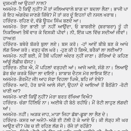
ਦੁਸ਼ਮਣੀ ਆ ਉਹਨਾਂ ਨਾਲ?
ਅਜਮੇਰ- ਹੈ ਕਿਉਂ ਨ੍ਹੀਂ? ਮੈਂ ਤਾਂ ਜਲਿਆਵਾਲੇ ਬਾਗ ਦਾ ਬਦਲਾ ਲੈਣਾ। ਭਾਜੀ ਪਾ
ਕੇ ਇਹ ਅੰਗਰੇਜ਼ ਜਾਣਗੇ ਕਿੱਥੇ? ਮੈਂ ਤਾਂ ਕਰ ਦੂੰ ਇਹਨਾਂ ਦੀ ਨਸਲ ਖਰਾਬ।
ਹਰਿੰਦਰ- ਰਹਿਣ ਦੋ, ਵੱਡੇ ਊਧਮ ਸਿੰਘ ਬਣਦੇ ਆ।
ਅਜਮੇਰ- ਤੇਰਾ ਭਾਈ ਤਾਂ ਨਹੀਂ ਆਉਂਦਾ, ਓ ਬਾਬਰੀਏ (ਬਰਾਬਰਾ) ਤੂੰ ਹੀ
ਨਿਕਲਿਆ! ਤੈਥੋਂ ਵਾਰ ਕੇ ਵਿਸਕੀ ਪੀਵਾਂ। ਨੀ, ਇੱਕ ਪਲ ਵਿੱਚ ਸਦੀਆਂ ਜੀਵਾਂ।
ਹਾਅਤ!
ਹਰਿੰਦਰ- ਬਥੇਰੇ ਬੱਕਰੇ ਬੁਲਾ ਲਏ। ਬਸ ਕਰੋ। -ਹਾਂ ਆਏਂ ਬੀਬੇ ਬਣ ਕੇ ਆਖੇ
ਲੱਗ ਜਿਆ ਕਰੋ। ਵੜ੍ਹ ਚੱਲ ਘਰੇ। -ਹੁਣ ਕੀ ਹੋ ਗਿਐ, ਬਰੈਕਾਂ ਲਾ ਲਈਆਂ?
ਅਜਮੇਰ- ਨਹੀਂ ਬਈ, ਮੈਂ ਤੈਥੋਂ ਪਹਿਲਾਂ ਅੰਦਰ ਨ੍ਹੀਂ ਜਾਣਾ। ਗੋਰਿਆਂ ਦੇ ਕਹਿਣ
ਆਂਗੂੰ ਲੇਡੀਜ਼ ਫੱਸਟ।
ਹਰਿੰਦਰ- ਠੀਕ ਐ, ਮੈਂ ਪਹਿਲਾਂ ਵੜ੍ਹਦੀ ਆਂ। ਆਜੋ ਆਜੋ, ਸੰਗੋ ਨਾ। ਲਿਆਉ
ਡੋਰ ਬੰਦ ਕਰਕੇ ਜ਼ਿੰਦਾ ਲਾ ਦਇਏ। ਸ਼ਾਬਾਸ਼ ਦੈਟਸ ਮੋਰ ਲਾਇਕ ਇੱਟ।
ਅਜਮੇਰ- ਗੌਰਮੈਂਟ ਜੀ! ਆਹ ਸੋਫਾ ਵਿਹਲਾ ਪਿਐ, ਬਹਿ ਜਾਂ ਏਥੇ?
ਹਰਿੰਦਰ- ਆਹੋ, ਹੋਰ ਬਾਜੇ ਆਲੇ ਸੱਦਾਂ, ਉਹਨਾਂ ਦੇ ਆਇਆਂ ਤੋਂ ਬੈਠੋਂਗੇ? -ਰੋਟੀ
ਖਾਣੀ ਆ?
ਅਜਮੇਰ- ਖਾਣੀ ਕਿਉਂ ਨ੍ਹੀਂ? ਮੇਰਾ ਬਰਤ ਰੱਖਿਆ ਵਿਐ?
ਹਰਿੰਦਰ- ਚੰਗਾ ਹਿੱਲਿਓ ਨਾ। ਅਈਥੇ ਹੀ ਬੇਠੇ ਰਹੀਓ। ਮੈਂ ਰੋਟੀ ਲਾਹੁਣ ਲੱਗਦੀ
ਆਂ।
ਅਜਮੇਰ- ਨਹੀਂ। ਅੜਕ ਜਾਹ, ਮਾੜਾ ਜਿਹਾ ਡੱਬਾ-ਡੂਬਾ ਲਾ ਲੈਣ ਦੇ।
ਹਰਿੰਦਰ- ਕਸਰ ਆ ਅਜੇ?- ਅੱਗੇ ਈ ਟੱਲੀ ਹੋ ਕੇ ਆਏ ਓ। ਕੀ ਲੋੜ੍ਹ ਸੀ ਘਰ
ਆਉੁਣ ਦੀ? ਪੱਬ ਚ ਈ ਰਹਿਣ ਲੱਗ ਜੋ। ਰੱਜੇ ਤਾਂ ਰਹੋਂਗੇ?