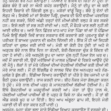
ਤੈਨੂੰ ਜ਼ਿੰਦਗੀ ਭਰ ਨਹੀਂ ਬਲਾਉਣਾ। -ਨਿਆਣੇ ਦੇ ਭਵਿੱਖ ਦੀ ਚਿੰਤਾ ਨਾ ਹੁੰਦੀ ਤਾਂ
ਡੰਗਰ ਬੰਦੇ ਤੋਂ ਕਦੇ ਨਾ ਐਨੀ ਕਪੱਤ ਕਰਾਉਂਦੀ। ਮੈਨੂੰ ਤਾਂ ਦੀਪੂ ਦਾ ਐ ਬਈ
ਇਹਦੀ ਬਿਚਾਰੇ ਦੀ ਜ਼ਿੰਦਗੀ ਰੁਲ ਜੂ। ਮਸ਼ੋਰਾਂ ਵਾਂਗੂੰ ਫਿਰੂ। ਬੱਚੇ ਨੂੰ ਦੋਨਾਂ ਦੀ
ਲੋੜ੍ਹ ਐ। ਇਕੱਲੀ ਮਾਂ ਜਾਂ ਇਕੱਲਾ ਪਿਉ, ਜੁਆਕ ਦੀ ਓਨੀ ਵਧੀਆ ਪਰਵਰਿਸ਼
ਨਹੀਂ ਕਰ ਸਕਦੇ, ਜਿੰਨੀ ਅੱਛੀ ਤਰ੍ਹਾਂ ਦੋਨੋਂ ਮੀਆਂ-ਬੀਵੀ ਰਲ੍ਹ ਕੇ ਕਰ ਸਕਦੇ
ਹਨ। ਇਸੇ ਲਈ ਤਾਂ ਸਭ ਸਹੀ ਜਾਂਦੀ ਆਂ। ਨਹੀਂ, ਮੈਂ ਫੌਹੜੇ ਖਾਣ ਲਈ ਨ੍ਹੀਂ ਸੀ
ਆਈ ਵਲੈਤ ਚ। ਆਏ ਦਿਨ ਛਿੱਤਰ ਖਾਹ-ਖਾਹ ਮੇਰਾ ਪਿੰਡਾ ਥਾਂ-ਥਾਂ ਤੋਂ ਪੱਛਿਆ
ਪਿਐ ਇਉਂ ਲੱਗਦੈ ਜਿਵੇਂ ਭਾਰਤ ਸਰਕਾਰ ਵੱਲੋਂ ਕਰਵਾਏ ਗਏ ਪ੍ਰਮਾਣੂ ਬੰਬਾਂ ਦੇ
ਪਰੀਖਣ ਤੋਂ ਬਾਅਦ ਪੁਖਰਾਨ ਦੀ ਜ਼ਮੀਨ ਦਿੱਸਦੀ ਸੀ। ਇੱਕ ਮੈਂ ਹੀ ਆਂ ਜਿਹੜੀ
ਕਹਿਰਾਂ ਦਾ ਜ਼ੁਲਮ ਜਰੀ ਜਾਂਨੀ ਆਂ। ਮੇਰੀ ਥਾਂ ਕੋਈ ਹੋਰ ਹੁੰਦੀ ਤਾਂ ਅਹੇ ਜੇ
ਅੜ੍ਹਬ ਬੰਦੇ ਨਾਲ ਇੱਕ ਦਿਨ ਨਾ ਕੱਟਦੀ, ਬੋਰੀ-ਬਿਸਤਰਾ ਚੁੱਕ ਕੇ ਕਿੱਦਣ ਦੀ
ਹਵਾ ਹੋ ਜਾਂਦੀ। ਮੇਰੇ ਅਣਮੁੱਲੇ ਰੂਪ ਦਾ ਆਨਾ ਮੁੱਲ ਨ੍ਹੀਂ ਪਿਆ ਏਸ ਘਰ ਚ।
ਜਦੋਂ ਮੈਂ ਕਵਾਰੀ ਸੀ, ਉਦੋਂ ਮਰੱਬਿਆਂ ਦੇ ਮਾਲਕ ਮੁੰਡਿਆਂ ਦੇ ਰਿਸ਼ਤੇ ਆਉਂਦੇ ਹੁੰਦੇ
ਸੀ ਮੈਨੂੰ। ਲੋਕਾਂ ਨੇ ਤਾਂ ਮੇਰੇ ਪੇਕਿਆਂ ਦੀਆਂ ਦੇਹਲੀਆਂ ਨੀਵੀਂਆਂ ਕਰੀ ਤੀਆਂ ਸੀ
ਮੇਰੇ ਸਾਕ ਲਈ। ਮੈਂ ਹੀ ਇੰਗਲੈਂਡ ਦੇ ਲਾਲਚ ਵਿੱਚ ਏਸ ਅਨਪੜ੍ਹ ਅਤੇ ਨੰਗ-
ਮੁਲੰਗ ਤੇ ਡੁੱਲ ਗੀ। ਇੰਡੀਆ ਵਿਆਹ ਕਰਾਉਂਦੀ ਤਾਂ ਪੀੜੇ ਤੇ ਰੇਬ ਪਜਾਮੀ ਪਾ ਕੇ
ਬੈਠੀ ਹੁਕਮ ਚਲਾਉਂਦੀ। ਰਾਜ ਕਰਦੀ ਰਾਜ। ਬੀਹ ਨੌਕਰ ਮੇਰਾ ਗੋਲਪੁਣਾ ਕਰਨ
ਤੇ ਹੁੰਦੇ। ਮੇਰੇ ਨਾਲ ਦੀਆਂ ਪੜ੍ਹ ਕੇ ਮਾਸਟਰਨੀਆਂ ਲੱਗੀਆਂ ਹੋਈਆਂ ਨੇ। ਮੈਂ
ਇੱਥੇ ਫੈਕਟਰੀਆਂ ਚ ਮਜ਼ਦੂਰੀਆਂ ਕਰਦੀ ਆਂ। ਮੇਰਾ ਤਾਂ ਉਹ ਹਾਲ ਐ,
ਪੱਥਣੀਆਂ ਪਈਆਂ ਪਾਥੀਆਂ ਬੀ ਏ ਪੜ੍ਹ ਕੇ ਕਿਸੇ ਨਾ ਕੰਮ ਆਈ। ਮੈਂ ਤਾਂ ਬੀ
ਐੱਡ ਕਰਕੇ ਖੂਹ ਚ ਪਾ ਦਿੱਤੀ। ਇਹ ਆਪ ਅੰਗੂਠਾ ਛਾਪ ਸੀ, ਇਹਨੇ ਮੇਰੀ
ਪੜਾਈ ਦੀ ਵੀ ਰਤਾ ਕਦਰ ਨ੍ਹੀਂ ਪਾਈ।)
ਅਜਮੇਰ- (ਮਨਾ ਚੰਗਾ ਭਲਾ ਸਾਰੇ ਇੰਡੀਆ ਵਿਆਹ ਕਰਵਾਉਣ ਤੋਂ ਵਰਜਦੇ ਸੀ।