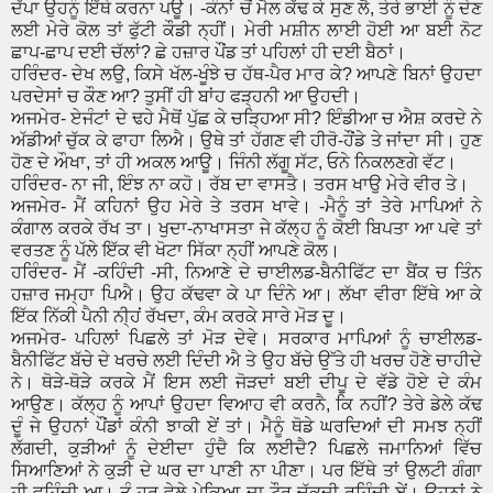
ਦੱਪਾ ਉਹਨੂੰ ਇੱਥੇ ਕਰਨਾ ਪਊ। -ਕੰਨਾਂ ਚੋਂ ਮੈਲ ਕੱਢ ਕੇ ਸੁਣ ਲੈ, ਤੇਰੇ ਭਾਈ ਨੂੰ ਦੇਣ
ਲਈ ਮੇਰੇ ਕੋਲ ਤਾਂ ਫੁੱਟੀ ਕੌਡੀ ਨ੍ਹੀਂ। ਮੇਰੀ ਮਸ਼ੀਨ ਲਾਈ ਹੋਈ ਆ ਬਈ ਨੋਟ
ਛਾਪ-ਛਾਪ ਦਈ ਚੱਲਾਂ? ਛੇ ਹਜ਼ਾਰ ਪੌਂਡ ਤਾਂ ਪਹਿਲਾਂ ਹੀ ਦਈ ਬੈਠਾਂ।
ਹਰਿੰਦਰ- ਦੇਖ ਲਉ, ਕਿਸੇ ਖੱਲ-ਖੂੰਝੇ ਚ ਹੱਥ-ਪੈਰ ਮਾਰ ਕੇ? ਆਪਣੇ ਬਿਨਾਂ ਉਹਦਾ
ਪਰਦੇਸਾਂ ਚ ਕੌਣ ਆ? ਤੁਸੀਂ ਹੀ ਬਾਂਹ ਫੜ੍ਹਨੀ ਆ ਉਹਦੀ।
ਅਜਮੇਰ- ਏਜੰਟਾਂ ਦੇ ਢਹੇ ਮੈਥੋਂ ਪੁੱਛ ਕੇ ਚੜ੍ਹਿਆ ਸੀ? ਇੰਡੀਆ ਚ ਐਸ਼ ਕਰਦੇ ਨੇ
ਅੱਡੀਆਂ ਚੁੱਕ ਕੇ ਫਾਹਾ ਲਿਐ। ਉਥੇ ਤਾਂ ਹੱਗਣ ਵੀ ਹੀਰੋ-ਹੌਂਡੇ ਤੇ ਜਾਂਦਾ ਸੀ। ਹੁਣ
ਹੋਣ ਦੇ ਔਖਾ, ਤਾਂ ਹੀ ਅਕਲ ਆਊ। ਜਿੰਨੀ ਲੱਗੂ ਸੱਟ, ਓਨੇ ਨਿਕਲਣਗੇ ਵੱਟ।
ਹਰਿੰਦਰ- ਨਾ ਜੀ, ਇੰਝ ਨਾ ਕਹੋ। ਰੱਬ ਦਾ ਵਾਸਤੈ। ਤਰਸ ਖਾਉ ਮੇਰੇ ਵੀਰ ਤੇ।
ਅਜਮੇਰ- ਮੈਂ ਕਹਿਨਾਂ ਉਹ ਮੇਰੇ ਤੇ ਤਰਸ ਖਾਵੇ। -ਮੈਨੂੰ ਤਾਂ ਤੇਰੇ ਮਾਪਿਆਂ ਨੇ
ਕੰਗਾਲ ਕਰਕੇ ਰੱਖ ਤਾ। ਖੁਦਾ-ਨਾਖਾਸਤਾ ਜੇ ਕੱਲ੍ਹ ਨੂੰ ਕੋਈ ਬਿਪਤਾ ਆ ਪਵੇ ਤਾਂ
ਵਰਤਣ ਨੂੰ ਪੱਲੇ ਇੱਕ ਵੀ ਖੋਟਾ ਸਿੱਕਾ ਨ੍ਹੀਂ ਆਪਣੇ ਕੋਲ।
ਹਰਿੰਦਰ- ਮੈਂ -ਕਹਿੰਦੀ -ਸੀ, ਨਿਆਣੇ ਦੇ ਚਾਈਲਡ-ਬੈਨੀਫਿੱਟ ਦਾ ਬੈਂਕ ਚ ਤਿੰਨ
ਹਜ਼ਾਰ ਜਮ੍ਹਾ ਪਿਐ। ਉਹ ਕੱਢਵਾ ਕੇ ਪਾ ਦਿੰਨੇ ਆ। ਲੱਖਾ ਵੀਰਾ ਇੱਥੇ ਆ ਕੇ
ਇੱਕ ਨਿੱਕੀ ਪੈਨੀ ਨੀ੍ਹਂ ਰੱਖਦਾ, ਕੰਮ ਕਰਕੇ ਸਾਰੇ ਮੋੜ ਦੂ।
ਅਜਮੇਰ- ਪਹਿਲਾਂ ਪਿਛਲੇ ਤਾਂ ਮੋੜ ਦੇਵੇ। ਸਰਕਾਰ ਮਾਪਿਆਂ ਨੂੰ ਚਾਈਲਡ-
ਬੈਨੀਫਿੱਟ ਬੱਚੇ ਦੇ ਖਰਚੇ ਲਈ ਦਿੰਦੀ ਐ ਤੇ ਉਹ ਬੱਚੇ ਉੱਤੇ ਹੀ ਖਰਚ ਹੋਣੇ ਚਾਹੀਦੇ
ਨੇ। ਥੋੜੇ-ਥੋੜੇ ਕਰਕੇ ਮੈਂ ਇਸ ਲਈ ਜੋੜਦਾਂ ਬਈ ਦੀਪੂ ਦੇ ਵੱਡੇ ਹੋਏ ਦੇ ਕੰਮ
ਆਉਣ। ਕੱਲ੍ਹ ਨੂੰ ਆਪਾਂ ਉਹਦਾ ਵਿਆਹ ਵੀ ਕਰਨੈ, ਕਿ ਨਹੀਂ? ਤੇਰੇ ਡੇਲੇ ਕੱਢ
ਦੂੰ ਜੇ ਉਹਨਾਂ ਪੌਂਡਾਂ ਕੰਨੀ ਝਾਕੀ ਏਂ ਤਾਂ। ਮੈਨੂੰ ਥੋਡੇ ਘਰਦਿਆਂ ਦੀ ਸਮਝ ਨ੍ਹੀਂ
ਲੱਗਦੀ, ਕੁੜੀਆਂ ਨੂੰ ਦੇਈਦਾ ਹੁੰਦੈ ਕਿ ਲਈਦੈ? ਪਿਛਲੇ ਜਮਾਨਿਆਂ ਵਿੱਚ
ਸਿਆਣਿਆਂ ਨੇ ਕੁੜੀ ਦੇ ਘਰ ਦਾ ਪਾਣੀ ਨਾ ਪੀਣਾ। ਪਰ ਇੱਥੇ ਤਾਂ ਉਲਟੀ ਗੰਗਾ
ਹੀ ਵਹਿੰਦੀ ਆ। ਤੂੰ ਹਰ ਵੇਲੇ ਪੇਕਿਆ ਦਾ ਟੌਰ ਚੱਕਦੀ ਰਹਿੰਦੀ ਏਂ। ਉਹਨਾਂ ਨੇ