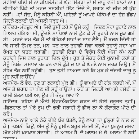
ਸੌਫੀਆਂ ਪੀਣੀ ਮੈਂ ਨਾ ਡੀਪਲੋਮੈਟ ਤੋਂ ਘੱਟ ਮਿੱਤਰਾ ਤਾਂ ਮੈਂ ਦਾਰੂ ਵਨੀ ਝਾਕਾਂ ਨਾ।
ਤੀਵੀਂਆਂ ਪਿੱਛੇ ਤਾਂ ਮਰਦ ਤਸਬੀਹਾਂ ਸਿੱਟ ਦਿੰਦੇ ਨੇ, ਸ਼ਰਾਬ ਤਾਂ ਚੀਜ਼ ਈ ਕੁੱਝ
ਨਹੀਂ। -ਹਾਂ ਸੱਚ, ਮੈਨੂੰ ਕਹਿੰਨੀ ਐਂ, ਪਹਿਲਾਂ ਤੂੰ ਆਪਦੇ ਪੇਕਿਆਂ ਦਾ ਹੇਜ਼ ਛੱਡ?
ਜਿਹੜੇ ਲੜਾਈ ਦੀ ਅਸਲੀ ਜੜ੍ਹ ਐ।
ਹਰਿੰਦਰ- ਮੰਨਜ਼ੂਰ ਐ। ਜਿਵੇਂ ਤੁਸੀਂ ਕਹੋਂ ਮੈਂ ਉਮੇ ਕਰੂੰ। ਜਿਦਣ ਮੇਰਾ ਤੁਹਾਡੇ ਨਾਲ
ਵਿਆਹ ਹੋਇਆ ਸੀ, ਉਦਣੇ ਮਾਪਿਆਂ ਨਾਲੋਂ ਟੁੱਟ ਕੇ ਮੈਂ ਤੁਹਾਡੇ ਨਾਲ ਜੁੜ ਗਈ
ਸੀ। ਮਰਦੇ ਦਮ ਤੱਕ ਮੈਂ ਤਾਂ ਥੋਡਿਆਂ ਸਾਹਾਂ ਚ ਸਾਹ ਲੈਣੈ। ਮੈਂ ਬਚਨ ਦਿੰਦੀ ਹਾਂ
ਕਿ ਸਾਰੀ ਉਮਰ ਤਨ, ਮਨ, ਧਨ ਨਾਲ ਤੁਹਾਡੀ ਸੇਵਾ ਕਰਕੇ ਤੁਹਾਨੂੰ ਸਦਾ ਖੁਸ਼
ਰੱਖਣ ਦਾ ਯਤਨ ਕਰਾਂਗੀ। ਤੁਹਾਡੀ ਇੱਛਾ ਦੇ ਵਿਰੁੱਧ ਕੋਈ ਐਸਾ ਕੰਮ ਨਹੀਂ
ਕਰਾਂਗੀ ਜਿਸ ਨਾਲ ਤੁਹਾਡਾ ਦਿਲ ਦੁੱਖੇ। ਹੁਣ ਤੋਂ ਜੇਕਰ ਕੋਈ ਖੁਨਾਮੀ ਕਰਾਂ ਤਾਂ
ਮੈਨੂੰ ਨਿਸ਼ੰਗ ਮਸਾਲਾ ਰਗੜਨ ਵਾਲੇ ਕੁੰਡੇ ਚ ਪਾ ਕੇ ਘੋਟਣੇ ਨਾਲ ਦਰੜ ਦਿਉ। ਮੈਂ
ਸੀਅ ਤੱਕ ਨਹੀਂ ਕਰੂੰਗੀ। -ਹੁਣ ਤੁਸੀਂ ਵਾਅਦਾ ਕਰੋ ਕਿ ਮੁੜ ਕੇ ਚੰਦਰੀ ਦਾਰੂ ਨੂੰ
ਮੂੰਹ ਨਹੀਂ ਲਾਉਂਦੇ?
ਅਜਮੇਰ- ਲੈ ਫੇਰ, ਹੁਣ ਤਾਂ ਲੜਾਈ ਮੁੱਕ ਗੀ। ਤੂੰ ਵਾਅਦੇ ਦੀ ਗੱਲ ਕਰਦੀ ਐਂ, ਮੈਂ
ਅੱਜ ਤੋਂ ਸ਼ਰਾਬ ਨਾ ਪੀਣ ਦੀ ਸਹੁੰ ਪਾਉਂਨਾਂ। ਕਹੇਂ ਤਾਂ ਜਿਹੜੀ ਆਪਣੀ ਰਸੋਈ ਚ
ਖਾਲੀ ਬੋਤਲ ਪਈ ਆ, ਉਹ ਵੀ ਭੰਨ੍ਹ ਆਵਾਂ?
ਹਰਿੰਦਰ- ਰਹਿਣ ਦੋ ਐਨੀ ਉਵਰਐਕਟਿੰਗ ਕਰਨ ਦੀ ਕੋਈ ਜ਼ਰੂਰਤ ਨ੍ਹੀਂ।
-ਫਿਲਹਾਲ ਤਾਂ ਮੇਰੇ ਰੂਪ ਦੀ ਭਰੀ ਸਰਾਹੀ ਨੂੰ ਡੀਕ ਲਾ ਕੇ ਗੱਟਾਗਟ ਪੀਣ ਦੀ
ਕਰੋ।
ਅਜਮੇਰ- ਨਾਭੇ ਆਲੇ ਠੇਕੇ ਦੀਏ ਬੰਦ ਬੋਤਲੇ, ਤੈਨੂੰ ਲਾਹਾਂ ਨਾ ਬੁੱਲ੍ਹਾਂ ਦੇ ਨਾਲ ਲਾ
ਕੇ। -ਖਬਨੀ ਕਿਉਂ, ਅੱਜ ਤੂੰ ਮੈਨੂੰ ਹੁਸੀਨ ਬਹੁਤ ਲੱਗਦੀ ਏਂ, ਤੇਰਾ ਪੁਰਨੂਰ ਜਲਵਾ
ਔਰ ਮੇਰੀ ਖੁਰਖਾਬ ਬੇਦਾਰੀ। ਯੇ ਆਲਮ ਹੈ, ਦੋ ਆਲਮ ਮੇ ਜੋ, ਆਲਮ ਹੋ ਨਹੀਂ
ਸਕਤਾ।