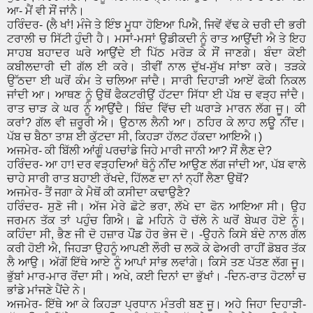
ਆ- ਮੈਂ ਵੀ ਸੌਂ ਜਾਂਨੈ।
ਹਰਿੰਦਰ- (ਲੈ ਖਾਂ! ਮੰਜੇ ਤੇ ਇੰਝ ਮੂਧਾ ਹੋਇਆ ਪਿਐ, ਜਿਵੇਂ ਵੱਢ ਕੇ ਚਰੀ ਦੀ ਭਰੀ
ਟਰਾਲੀ ਚ ਸਿੱਟੀ ਹੁੰਦੀ ਹੈ। ਮਸਾਂ-ਮਸਾਂ ਉਡੀਕਦੀ ਨੂੰ ਰਾਤ ਆਉਂਦੀ ਐ ਤੇ ਇਹ
ਸਾਹਬ ਬਹਾਦਰ ਘਰੇ ਆਉਂਦੇ ਈ ਪਿੱਠ ਮਰੋੜ ਕੇ ਸੌਂ ਜਾਣਗੇ। ਬੰਦਾ ਕੋਈ
ਕਬੀਲਦਾਰੀ ਦੀ ਗੱਲ ਈ ਕਰੇ। ਤੀਵੀਂ ਨਾਲ ਦੁੱਖ-ਸੁੱਖ ਸਾਂਝਾ ਕਰੇ। ਤੜਕੇ
ਉੱਠਦਾ ਈ ਘਰੋਂ ਕੰਮ ਤੇ ਚਲਿਆ ਜਾਂਦੈ। ਸਾਰੀ ਦਿਹਾੜੀ ਆਏਂ ਫੋਕੀ ਨਿਕਲ
ਜਾਂਦੀ ਆ। ਆਥਣ ਨੂੰ ਉਥੋਂ ਫੈਕਟਰੀਉਂ ਹੱਟਦਾ ਸਿੱਧਾ ਈ ਪੱਬ ਚ ਵੜ੍ਹ ਜਾਂਦੈ।
ਰਾਤ ਚਾੜ ਕੇ ਘਰ ਨੂੰ ਆਉਂਦੈ। ਬਿੰਦ ਵਿੱਚ ਦੀ ਘਰਾੜੇ ਮਾਰਨ ਲੱਗ ਜੂ। ਕੀ
ਕਰਾਂ? ਗੱਲ ਵੀ ਜ਼ਰੂਰੀ ਐ। ਉਠਾਲ ਲੈਨੀ ਆ। ਠਹਿਰ ਕੇ ਲਾਹ ਲਊ ਨੀਂਦ।
ਪੱਬ ਚ ਬੈਠਾ ਤਾਸ਼ ਈ ਕੁੱਟਦਾ ਸੀ, ਕਿਹੜਾ ਹੱਲਟ ਹੱਕਦਾ ਆਇਐ।)
ਅਜਮੇਰ- ਕੀ ਬਿੱਲੀ ਆਂਗੂੰ ਪਰਚਾਂਡੇ ਜਿਹੇ ਮਾਰੀ ਜਾਨੀ ਆ? ਸੌਂ ਲੈਣ ਦੇ?
ਹਰਿੰਦਰ- ਆ ਹਾ! ਦਰ ਵੜ੍ਹਦਿਆਂ ਥੋਨੂੰ ਨੀਂਦ ਆਉਣ ਲੱਗ ਜਾਂਦੀ ਆ, ਪੱਬ ਵਾਲੇ
ਚਾਹੇ ਸਾਰੀ ਰਾਤ ਬਹਾਈ ਰੱਖਦੇ, ਹਿੱਲਣ ਦਾ ਨਾਂ ਨ੍ਹੀਂ ਲੈਣਾ ਉਥੋਂ?
ਅਜਮੇਰ- ਤੈਂ ਜਗਾ ਕੇ ਮੈਥੋਂ ਕੀ ਕਸੀਦਾ ਕਢਾਉਣੈ?
ਹਰਿੰਦਰ- ਸੁਣੋ ਜੀ। ਅੱਜ ਮੇਰੇ ਛੋਟੇ ਭਰਾ, ਲੱਖੇ ਦਾ ਫੋਨ ਆਇਆ ਸੀ। ਉਹ
ਜਰਮਨ ਤੱਕ ਤਾਂ ਪਹੁੰਚ ਗਿਐ। ਛੇ ਮਹਿਨੇ ਹੋ ਚੱਲੇ ਨੇ ਘਰੋਂ ਬੇਘਰ ਹੋਏ ਨੂੰ।
ਕਹਿੰਦਾ ਸੀ, ਭੈਣ ਜੀ ਦੋ ਹਜ਼ਾਰ ਪੌਂਡ ਹੋਰ ਭੇਜ ਦੋ। -ਉਹਨੇ ਕਿਸੇ ਬੰਦੇ ਨਾਲ ਗੱਲ
ਕਰੀ ਹੋਈ ਐ, ਜਿਹੜਾ ਉਹਨੂੰ ਆਪਣੀ ਲੌਰੀ ਚ ਲਕੋ ਕੇ ਫੇਅਰੀ ਰਾਹੀਂ ਡੋਬਰ ਤੱਕ
ਲੈ ਆਉ। ਅੱਗੋਂ ਇੱਥੇ ਆਏ ਨੂੰ ਆਪਾਂ ਸਾਂਭ ਲਵਾਂਗੇ। ਕਿਸੇ ਤਣ ਪੱਤਣ ਲੱਗ ਜੂ।
ਭੁੱਬਾਂ ਮਾਰ-ਮਾਰ ਰੋਂਦਾ ਸੀ। ਅਖੇ, ਕਈ ਦਿਨਾਂ ਦਾ ਭੁੱਖਾਂ। -ਦਿਨ-ਰਾਤ ਹੋਟਲਾਂ ਚ
ਭਾਂਡੇ ਮਾਂਜਣੇ ਪੈਂਦੇ ਨੇ।
ਅਜਮੇਰ- ਇੱਥੇ ਆ ਕੇ ਕਿਹੜਾ ਪ੍ਰਧਾਨ ਮੰਤਰੀ ਬਣ ਜੂ। ਅਹੇ ਜਿਹਾ ਦਿਹਾੜੀ-