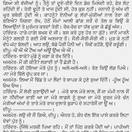
ਗਿਆ ਸੀ ਵੱਜੀਆਂ ਨੂੰ। ਤੈਨੂੰ ਤਾਂ ਦੂਏ-ਤੀਏ ਦਿਨ ਡੋਜ਼ ਮਿਲਦੀ ਰਹੇ, ਫੇਰ ਲੋਟ
ਰਹਿੰਦੀ ਏਂ। ਤੇਰੀ ਢੂਹੀ ਤੇ ਖਾਜ ਹੁੰਦੀ ਸੀ, ਹੋਰ ਕੁਸ਼ ਨ੍ਹੀਂ। ਜਨਾਨੀ ਨੂੰ ਅੱਖ ਦੀ
ਘੂਰ ਬਥੇਰੀ ਹੁੰਦੀ ਐ। ਕਾਹਨੂੰ? ਏਨੀਆਂ ਕੁ ਲੱਤਾਂ-ਮੁੱਕੀਆਂ ਨਾਲ ਤੇਰਾ ਕੀ
ਬਣਿਐ? ਜਿਗਰਾ ਰੱਖ, ਹੇਠੋਂ ਸੰਮਾਂ ਆਲੀ ਡਾਂਗ ਸਰੋਂ ਦੇ ਤੇਲ ਚ ਭਿਉਂ ਕੇ
ਲਿਆਉਂਨਾਂ ਤੇ ਮੁਰੰਮਤ ਕਰਦਾਂ ਤੇਰੀ। ਰੋਜ਼-ਰੋਜ਼ ਦਾ ਯੱਭ ਮੁਕਾ ਕੇ ਛੱਡੂੰ ਅੱਜ।
ਹਰਿੰਦਰ- ਹਾੜੇ-ਹਾੜੇ! ਬਖਸ਼ ਦੋ ਜੀ। ਬਸ ਕਰੋ ਹੁਣ ਹੋਰ ਨਾ ਕੁੱਟੋ। ਜਾਨੋਂ ਮਾਰਨੈ
ਮੈਨੂੰ? ਗਲਤੀ ਹੋ ਗਈ ਮੈਥੋਂ ਅਣਜਾਣ ਤੋਂ। ਸੌਰੀ-ਸੌਰੀ-ਸੌਰੀ ਜੀ। ਮੁੜ ਕੇ ਨ੍ਹੀਂ
ਵੱਧ-ਘੱਟ ਬੋਲਦੀ। ਆਹ ਲਉ, ਥੋਡੇ ਪੈਰੀਂ ਪੈਨੀ ਆਂ। ਜਿਵੇਂ ਕਹੋਂਗੇ, ਉਵੇਂ ਕਰੂੰਗੀ।
ਦੀਪੂ- ਐਂ ਐਂ ਐਂ ਟੈਂਅ ਆਂ ਅੰਊਂ ਉਂਅ ਐ ਐਂ।
ਹਰਿੰਦਰ- ਝਾਕੋ? ਮੁੰਡੇ ਨੂੰ ਜਗਾ ਕੇ ਰੱਖ ਦਿੱਤੈ।
ਅਜਮੇਰ- ਮੈਂ ਕੀ ਕੀਤੈ? ਲੜਾਈ ਤਾਂ ਤੈਂ ਛੇੜੀ ਹੈ।
ਹਰਿੰਦਰ- ਕੀ ਹੋਇਆ ਮੇਰੇ ਪੁੱਤ ਨੂੰ। ਅਲੇ-ਅਲੇ-ਅਲੇ। ਰੋਣ ਕਿਉਂ ਲੱਗ ਪਿਐ।
-ਨਾ ਮੇਰੇ ਬਿੱਲੇ ਚੁੱਪ ਕਰ ਜਾ।
ਅਜਮੇਰ- ਲਿਆ ਮੈਂ ਢਿੱਡ ਤੇ ਪਾ ਲੈਂਦਾਂ ਤੇ ਥਾਪੜ ਕੇ ਹੁਣੇ ਸੁਆ ਦਿੰਨੈਂ। -ਹੂੰਅ ਹੂੰਅ
ਓਅ ਓਅ।
ਹਰਿੰੰਦਰ- ਮੈਂ ਲੋਰੀ ਸੁਣਾਉਂਦੀ ਆਂ । -ਮੇਰੇ ਬਾਲ ਮੇਰੇ ਲਾਲ, ਸੌਂ ਜਾ ਮੰਮੀ ਨਾਲ ਸੌਂ
ਜਾ ਨੀਂਦੀਆ ਰਾਣੀ ਆ ਜਾ ਮੇਰੇ ਲਾਡਲੇ ਨੂੰ ਸੁਆ ਜਾ ਮੇਰੇ ਸੂਰਜ ਮੇਰੇ ਚੰਨ
ਮੇਰੀਆਂ ਅੱਖਾਂ ਦੇ ਤਾਰੇ ਮੇਰੇ ਰਾਜ ਦੁਲਾਰੇ ਬੁੜਾਪੇ ਦੇ ਸਹਾਰੇਸੌਂ ਜਾ ਊਂ ਅ।
ਦੀਪੂ- --------------------------।
ਅਜਮੇਰ- ਲਉ ਜੀ ਸੌਂ ਗਿਐ, ਦੀਪੂ। ਐਧਰ ਹੋ, ਕੰਧ ਵੱਲ ਇੱਕ ਪਾਸੇ ਕਰਕੇ ਲਿਟਾ
ਦੇਵਾਂ ਪੁੱਤ ਨੂੰ।
ਹਰਿੰਦਰ- (ਜਿੱਥੇ ਮਰਜ਼ੀ ਪਿਆ ਰਹਿ। ਮੈਂ ਤਾਂ ਪਿੱਠ ਕਰਕੇ ਪੈਂਦੀ ਆਂ। ਪਾਪੀਆਂ!