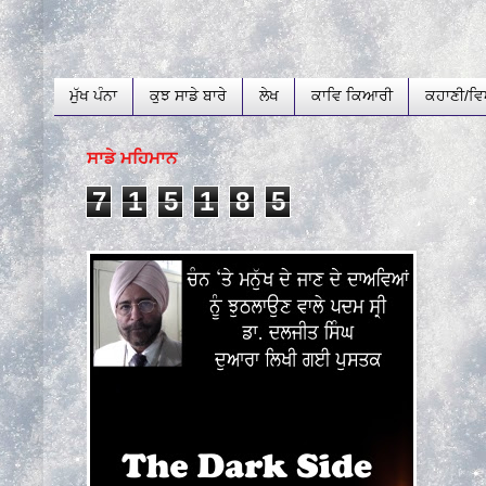
ਮੁੱਖ ਪੰਨਾ
ਕੁਝ ਸਾਡੇ ਬਾਰੇ
ਲੇਖ
ਕਾਵਿ ਕਿਆਰੀ
ਕਹਾਣੀ/ਵਿ
ਸਾਡੇ ਮਹਿਮਾਨ
7
1
5
1
8
5