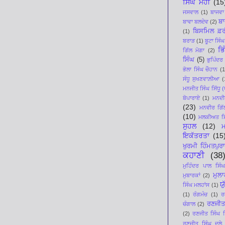
ਸਿੰਘ ਮੋਹੀ
(15
ਜਸਵਾਲ
(1)
ਬਾਜਵਾ
ਬਾ
ਬਾਵਾ ਬਲਦੇਵ
(2)
ਬਿਸਮਿਲ ਫ਼ਰ
(1)
ਬਰਾੜ
(1)
ਬੂਟਾ ਸਿੰਘ
ਭਿ
ਗਿੱਲ ਮੋਗਾ
(2)
ਸਿੰਘ
(5)
ਭੁਪਿੰਦਰ
ਭੋਲਾ ਸਿੰਘ ਚੌਹਾਨ
(1
ਸੰਧੂ ਸੁਖਣਵਾਲ਼ੀਆ
(
ਮਨਜੀਤ ਸਿੰਘ ਸਿੱਧੂ (ਪ
ਬੋਪਾਰਾਏ
(1)
ਮਨਦੀਪ
(23)
ਮਨਵੀਰ ਗਿੱ
(10)
ਮਲਕੀਅਤ ਸਿ
ਸੁਹਲ
(12)
ਇਕੱਤਰਤਾ
(15
ਖੁਰਮੀ ਹਿੰਮਤਪੁਰਾ
ਕਹਾਣੀ
(38
ਮੁਹਿੰਦਰ ਪਾਲ ਸਿੰਘ
ਮੁਲ
ਮੁਬਾਰਕਾਂ
(2)
ਯ
ਸਿੰਘ ਮਲਹਾਂਸ
(1)
(1)
ਰੰਗਮੰਚ
(1)
ਰ
ਰਣਜੀਤ
ਚੰਗਾਲ
(2)
(2)
ਰਣਜੀਤ ਸਿੰਘ ਸਿ
ਰਣਜੀਤ ਸਿੰਘ ਦੂਲੇ