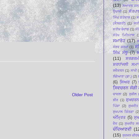
(13)
ਸਆਦਤ ਹਸਨ
ਸੱਤਪਾ
ਉਦਾਸੀ
(1)
ਸਿੰਘ ਗਰੇਵਾਲ
(1)
ਸ
(ਕੈਲਗਰੀ)
(1)
ਸਤ
ਸਤੀਸ਼ ਬੇਦਾਗ
(1)
ਸੰ
ਸੰਤੋਖ ਮਿਨਿਹਾਸ
(
ਸਮਾਰੋਹ
(17)
ਸ
ਸ
ਸੰਭਵ ਸ਼ਰਮਾ
(1)
ਸਿੰਘ ਸੰਧੂ
(7)
ਸ਼
(11)
ਸਰਗਰਮ
ਸ਼ਰਧਾਂਜਲੀ ਸਮਾ
ਸਵੈਕਥਨ
(1)
ਸਾਖੀ
ਲੰਗੇਆਣਾ (ਡਾ.)
(2)
(6)
ਸਿ਼ਅਰ
(7)
ਸਿ਼ਵਚਰਨ ਜੱਗੀ ਕ
ਚਾਵਲਾ
(2)
ਸੁਸ਼ੀਲ 
Older Post
ਸੁਖਚਰਨ
ਬੀਰ
(1)
ਪਿੰਕਾ
(2)
ਸੁਖਜੀਤ
ਸੁਖਪਾਲ ਕਿੰਰਗਾ
(2
ਅੰਮ੍ਰਿਤ
(5)
ਸੁ
ਵੈਦ
(1)
ਸੁਖਵੀਰ ਸ
ਚੰਦਿਆਣਵੀ
(1
(15)
ਸੁਰਜਨ ਜ਼ੀਰ