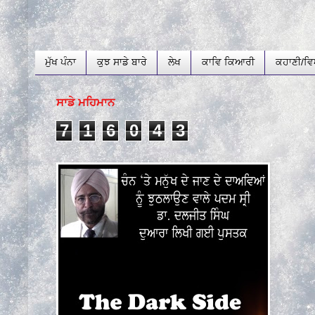
ਮੁੱਖ ਪੰਨਾ
ਕੁਝ ਸਾਡੇ ਬਾਰੇ
ਲੇਖ
ਕਾਵਿ ਕਿਆਰੀ
ਕਹਾਣੀ/ਵਿ
ਸਾਡੇ ਮਹਿਮਾਨ
7
1
6
0
4
3