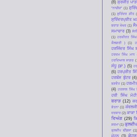
(8)
ਸੁਰਜੀਤ ਪਾਤ
ਸੁਰਿ
"ਨਾਚੀਜ਼"
(1)
(1)
ਸੁਰਿੰਦਰ ਗੀਤ
ਸੁਰਿੰਦਰਪ੍ਰੀਤ 
ਸੈ
ਬਰਾੜ ਖੋਖਰ
(1)
ਸਮਾਚਾਰ
(3)
ਸੋਨ
(1)
ਹਰਕੀਰਤ ਸਿੰਘ
ਕੈਲਗਰੀ )
(1)
ਹ
ਹਰਜਿੰਦਰ ਸਿੰਘ
ਹਰਦਮ ਸਿੰਘ ਮਾਨ
ਹਰਦਿਆਲ ਸਾਗਰ
(
ਸੰਧੂ (ਡਾ.)
(5)
ਹਰ
(6)
ਹਰਪ੍ਰੀਤ ਸਿ
ਹਰਬੰਸ ਬੁੱਟਰ
(4)
ਹਰਮੀ
ਬਣਵੈਤ
(1)
(4)
ਹਰਲਾਲ ਸਿੰਘ ਬ
ਹਰੀ ਸਿੰਘ ਮੋਹੀ
ਬਰਾੜ
(12)
ਕਰ
ਕੰਵਲਜੀ
ਭੋਤਨਾ
(1)
ਕਾਕਾ 
ਦਰਬਾਰ
(2)
ਵਿਅੰਗ
(29)
ਕ
ਕੁਲਦੀਪ
ਸ਼ਰਮਾ
(1)
ਕੁਲਦੀਪ ਢੀਂਡਸਾ
(1
ਕੇਹਰ
ਮੋਹਨ
(3)