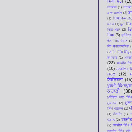
ਸਿੰਘ ਮੋਹੀ
(15
ਜਸਵਾਲ
(1)
ਬਾਜਵਾ
ਬਾ
ਬਾਵਾ ਬਲਦੇਵ
(2)
ਬਿਸਮਿਲ ਫ਼ਰ
(1)
ਬਰਾੜ
(1)
ਬੂਟਾ ਸਿੰਘ
ਭਿ
ਗਿੱਲ ਮੋਗਾ
(2)
ਸਿੰਘ
(5)
ਭੁਪਿੰਦਰ
ਭੋਲਾ ਸਿੰਘ ਚੌਹਾਨ
(1
ਸੰਧੂ ਸੁਖਣਵਾਲ਼ੀਆ
(
ਮਨਜੀਤ ਸਿੰਘ ਸਿੱਧੂ (ਪ
ਬੋਪਾਰਾਏ
(1)
ਮਨਦੀਪ
(23)
ਮਨਵੀਰ ਗਿੱ
(10)
ਮਲਕੀਅਤ ਸਿ
ਸੁਹਲ
(12)
ਇਕੱਤਰਤਾ
(15
ਖੁਰਮੀ ਹਿੰਮਤਪੁਰਾ
ਕਹਾਣੀ
(38
ਮੁਹਿੰਦਰ ਪਾਲ ਸਿੰਘ
ਮੁਲ
ਮੁਬਾਰਕਾਂ
(2)
ਯ
ਸਿੰਘ ਮਲਹਾਂਸ
(1)
(1)
ਰੰਗਮੰਚ
(1)
ਰ
ਰਣਜੀਤ
ਚੰਗਾਲ
(2)
(2)
ਰਣਜੀਤ ਸਿੰਘ ਸਿ
ਰਣਜੀਤ ਸਿੰਘ ਦੂਲੇ