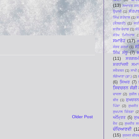
(13)
ਸਆਦਤ ਹਸਨ
ਸੱਤਪਾ
ਉਦਾਸੀ
(1)
ਸਿੰਘ ਗਰੇਵਾਲ
(1)
ਸ
(ਕੈਲਗਰੀ)
(1)
ਸਤ
ਸਤੀਸ਼ ਬੇਦਾਗ
(1)
ਸੰ
ਸੰਤੋਖ ਮਿਨਿਹਾਸ
(
ਸਮਾਰੋਹ
(17)
ਸ
ਸ
ਸੰਭਵ ਸ਼ਰਮਾ
(1)
ਸਿੰਘ ਸੰਧੂ
(7)
ਸ਼
(11)
ਸਰਗਰਮ
ਸ਼ਰਧਾਂਜਲੀ ਸਮਾ
ਸਵੈਕਥਨ
(1)
ਸਾਖੀ
ਲੰਗੇਆਣਾ (ਡਾ.)
(2)
(6)
ਸਿ਼ਅਰ
(7)
ਸਿ਼ਵਚਰਨ ਜੱਗੀ ਕ
ਚਾਵਲਾ
(2)
ਸੁਸ਼ੀਲ 
ਸੁਖਚਰਨ
ਬੀਰ
(1)
ਪਿੰਕਾ
(2)
ਸੁਖਜੀਤ
ਸੁਖਪਾਲ ਕਿੰਰਗਾ
(2
Older Post
ਅੰਮ੍ਰਿਤ
(5)
ਸੁ
ਵੈਦ
(1)
ਸੁਖਵੀਰ ਸ
ਚੰਦਿਆਣਵੀ
(1
(15)
ਸੁਰਜਨ ਜ਼ੀਰ