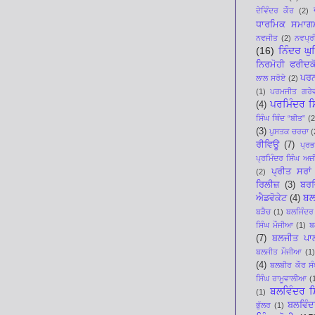
ਦੇਵਿੰਦਰ ਕੌਰ
(2)
ਧਾਰਮਿਕ ਸਮਾਗ
ਨਵਜੀਤ
(2)
ਨਵਪ੍ਰੀ
(16)
ਨਿੰਦਰ ਘ
ਨਿਰਮੋਹੀ ਫਰੀਦਕ
ਪਰਨ
ਲਾਲ ਸਰੋਏ
(2)
(1)
ਪਰਮਜੀਤ ਗਰੇ
ਪਰਮਿੰਦਰ ਸਿ
(4)
ਸਿੰਘ ਥਿੰਦ “ਬੀਤ”
(2
(3)
ਪੁਸਤਕ ਚਰਚਾ
(
ਰੀਵਿਊ
(7)
ਪ੍ਰ
ਪ੍ਰਮਿੰਦਰ ਸਿੰਘ ਅਜ਼ੀ
ਪ੍ਰੀਤ ਸਰਾਂ
(2)
ਰਿਲੀਜ਼
(3)
ਬਰਜ
ਬਲ
ਐਡਵੋਕੇਟ
(4)
ਬੜੈਚ
(1)
ਬਲਜਿੰਦਰ
ਸਿੰਘ ਮੌਜੀਆ
(1)
ਬ
(7)
ਬਲਜੀਤ ਪਾ
ਬਲਜੀਤ ਮੌਜੀਆ
(1)
(4)
ਬਲਬੀਰ ਕੌਰ ਸੰ
ਸਿੰਘ ਰਾਮੂਵਾਲੀਆ
(
ਬਲਵਿੰਦਰ ਸ
(1)
ਬਲਵਿੰਦ
ਭੁੱਲਰ
(1)