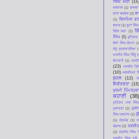
ਸਿੰਘ ਮੋਹੀ
(15
ਜਸਵਾਲ
(1)
ਬਾਜਵਾ
ਬਾ
ਬਾਵਾ ਬਲਦੇਵ
(2)
ਬਿਸਮਿਲ ਫ਼ਰ
(1)
ਬਰਾੜ
(1)
ਬੂਟਾ ਸਿੰਘ
ਭਿ
ਗਿੱਲ ਮੋਗਾ
(2)
ਸਿੰਘ
(5)
ਭੁਪਿੰਦਰ
ਭੋਲਾ ਸਿੰਘ ਚੌਹਾਨ
(1
ਸੰਧੂ ਸੁਖਣਵਾਲ਼ੀਆ
(
ਮਨਜੀਤ ਸਿੰਘ ਸਿੱਧੂ (ਪ
ਬੋਪਾਰਾਏ
(1)
ਮਨਦੀਪ
(23)
ਮਨਵੀਰ ਗਿੱ
(10)
ਮਲਕੀਅਤ ਸਿ
ਸੁਹਲ
(12)
ਇਕੱਤਰਤਾ
(15
ਖੁਰਮੀ ਹਿੰਮਤਪੁਰਾ
ਕਹਾਣੀ
(38
ਮੁਹਿੰਦਰ ਪਾਲ ਸਿੰਘ
ਮੁਲ
ਮੁਬਾਰਕਾਂ
(2)
ਯ
ਸਿੰਘ ਮਲਹਾਂਸ
(1)
(1)
ਰੰਗਮੰਚ
(1)
ਰ
ਰਣਜੀਤ
ਚੰਗਾਲ
(2)
(2)
ਰਣਜੀਤ ਸਿੰਘ ਸਿ
ਰਣਜੀਤ ਸਿੰਘ ਦੂਲੇ