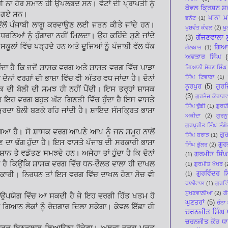
ਰੀ ਨਾ ਹੋਰ ਸਮਾਨ ਹੀ ਉਪਲਭਦ ਸਨ। ਵੋਟਾਂ ਦੀ ਪ੍ਰਾਪਤੀ ਨੂੰ
ਕੇਵਲ ਕ੍ਰਿਸ਼ਨ ਸ
ਤੇ ਗਏ ਸਨ।
ਖਾਨਾ ਖ਼
ਭਨੋਟ
(1)
ੱਲੋਂ ਪੰਜਾਬੀ ਲਾਗੂ ਕਰਵਾਉਣ ਲਈ ਜਤਨ ਕੀਤੇ ਜਾਂਦੇ ਹਨ।
ਖੁਸ਼ਵੰਤ ਕੰਵਲ
(2)
ਖ
ਨਿਆਂ ਨੂੰ ਹੁੰਗਾਰਾ ਨਹੀਂ ਮਿਲਦਾ। ਉਹ ਕਹਿੰਦੇ ਸੁਣੇ ਜਾਂਦੇ
ਗੱਜਣਵਾਲਾ 
(3)
ਕੂਲਾਂ ਵਿੱਚ ਪੜ੍ਹਦੇ ਹਨ ਅਤੇ ਦੂਜਿਆਂ ਨੂੰ ਪੰਜਾਬੀ ਵੱਲ ਧੱਕ
ਗਿਆ
ਗੱਲਬਾਤ
(1)
ਅਵਤਾਰ ਸਿੰਘ
(
ਦਾ ਹੈ ਕਿ ਜਦੋਂ ਸ਼ਾਸਕ ਵਰਗ ਅਤੇ ਸ਼ਾਸਤ ਵਰਗ ਵਿੱਚ ਪਾੜਾ
ਗਿਆਨੀ ਸੋਹਣ ਸਿੰਘ
ਸਿੰਘ ਟਿਵਾਣਾ
(1)
ਦੋਨਾਂ ਵਰਗਾਂ ਦੀ ਭਾਸ਼ਾ ਵਿੱਚ ਵੀ ਅੰਤਰ ਵਧ ਜਾਂਦਾ ਹੈ। ਦੋਨਾਂ
ਨੂਰਪੁਰ
(5)
ਗੁਰਜ
ਸਕ ਦੀ ਬੋਲੀ ਦੀ ਸਮਝ ਹੀ ਨਹੀਂ ਪੈਂਦੀ। ਇਸ ਤਰ੍ਹਾਂ ਸ਼ਾਸਕ
(3)
ਗੁਰਤੇਜ ਕੋਹਾਰਵ
ਕਿ ਇਹ ਵਰਗ ਬਹੁਤ ਘੱਟ ਗਿਣਤੀ ਵਿੱਚ ਹੁੰਦਾ ਹੈ ਇਸ ਵਾਸਤੇ
ਸਿੰਘ ਢੁੱਡੀ
(1)
ਗੁਰਦੀ
ਰਦਾ ਬੋਲੀ ਬਣਕੇ ਰਹਿ ਜਾਂਦੀ ਹੈ। ਸ਼ਾਇਦ ਸੰਸਕ੍ਰਿਤ ਭਾਸ਼ਾ
ਅਕੀਦਾ
(2)
ਗੁਰ
ਗੁਰਪ੍ਰੀਤ ਸਿੰਘ ਤੰਗੋ
ਿਆ ਹੈ। ਸੋ ਸ਼ਾਸਕ ਵਰਗ ਆਪਣੇ ਆਪ ਨੂੰ ਜਨ ਸਮੂਹ ਨਾਲੋਂ
ਗੁ
ਸਿੰਘ ਬਰਾੜ
(1)
ਦਾ ਢੰਗ ਹੁੰਦਾ ਹੈ। ਇਸ ਵਾਸਤੇ ਪੰਜਾਬ ਦੀ ਸਰਕਾਰੀ ਭਾਸ਼ਾ
ਗੁਰ
ਸਿੰਘ ਭੁੱਲਰ
(2)
ਾਨ ਤੇ ਵਡੱਤਣ ਸਮਝਦੇ ਹਨ। ਅਜੇਹਾ ਤਾਂ ਹੁੰਦਾ ਹੈ ਕਿ ਦੋਨਾਂ
ਗੁਰਮੀਤ ਸਿੰ
(1)
ੱਖ ਹੈ ਕਿਉਂਕਿ ਸ਼ਾਸਕ ਵਰਗ ਵਿੱਚ ਧਨ-ਦੌਲਤ ਵਾਲਾ ਹੀ ਦਾਖਲ
(1)
ਗੁਰਮੀਤ ਖੋਖਰ
(
ਗੁਰਵਿੰਦਰ 
ਿਕਾਰੀ। ਨਿਰਧਨ ਤਾਂ ਇਸ ਵਰਗ ਵਿੱਚ ਦਾਖਲ ਹੋਣਾ ਸੋਚ ਵੀ
(1)
ਧਾਲੀਵਾਲ
(1)
ਗੁਰਵਿ
ਸੁਖਣਵਾਲ਼ੀਆ
(2)
ਗ
ੀ ਉਪਯੋਗ ਵਿੱਚ ਆ ਸਕਦੀ ਹੈ ਜੇ ਇਹ ਵਰਗੀ ਹਿੱਤ ਖਤਮ ਹੋ
ਘੁਣਤਰਾਂ
(5)
ਚੰਨਾ
 ਗਿਆਨ ਲੋਕਾਂ ਨੂੰ ਰੋਜ਼ਗਾਰ ਦਿਲਾ ਸਕੇਗਾ। ਕੇਵਲ ਇੱਛਾ ਹੀ
ਚਰਨਜੀਤ ਸਿੰਘ ਪ
ਚਰਨਜੀਤ ਕੌਰ ਧ
ਆਚਾਰਕ ਇਨਕਲਾਬ ਲਿਆਉਣਾ ਹੋਵੇਗਾ। ਅਥਵਾ ਵਰਗ ਮੁਕਤ