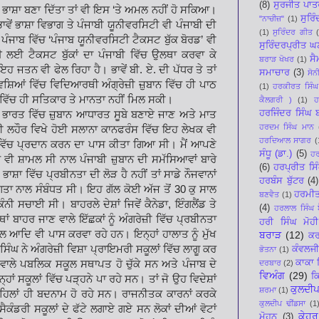
(8)
ਸੁਰਜੀਤ ਪਾਤ
 ਭਾਸ਼ਾ ਬਣਾ ਦਿੱਤਾ ਤਾਂ ਵੀ ਇਸ ‘ਤੇ ਅਮਲ ਨਹੀਂ ਹੋ ਸਕਿਆ।
ਸੁਰਿ
"ਨਾਚੀਜ਼"
(1)
ਾਵੇਂ ਭਾਸ਼ਾ ਵਿਭਾਗ ਤੇ ਪੰਜਾਬੀ ਯੂਨੀਵਰਸਿਟੀ ਵੀ ਪੰਜਾਬੀ ਦੀ
(1)
ਸੁਰਿੰਦਰ ਗੀਤ
ੰਜਾਬ ਵਿੱਚ ‘ਪੰਜਾਬ ਯੂਨੀਵਰਸਿਟੀ ਟੈਕਸਟ ਬੁੱਕ ਬੋਰਡ’ ਵੀ
ਸੁਰਿੰਦਰਪ੍ਰੀਤ 
ਈ ਟੈਕਸਟ ਬੁੱਕਾਂ ਦਾ ਪੰਜਾਬੀ ਵਿੱਚ ਉਲਥਾ ਕਰਵਾ ਕੇ
ਸੈ
ਬਰਾੜ ਖੋਖਰ
(1)
ਜਤਨ ਵੀ ਫੇਲ ਰਿਹਾ ਹੈ। ਭਾਵੇਂ ਬੀ. ਏ. ਦੀ ਪੱਧਰ ਤੇ ਤਾਂ
ਸਮਾਚਾਰ
(3)
ਸੋਨ
ਸ਼ਿਆਂ ਵਿੱਚ ਵਿਦਿਆਰਥੀ ਅੰਗ੍ਰੇਜ਼ੀ ਜ਼ੁਬਾਨ ਵਿੱਚ ਹੀ ਪਾਠ
(1)
ਹਰਕੀਰਤ ਸਿੰਘ
 ਵਿੱਚ ਹੀ ਸਤਿਕਾਰ ਤੇ ਮਾਨਤਾ ਨਹੀਂ ਮਿਲ ਸਕੀ।
ਕੈਲਗਰੀ )
(1)
ਹ
ਹਰਜਿੰਦਰ ਸਿੰਘ
ਿ ਭਾਰਤ ਵਿੱਚ ਜ਼ੁਬਾਨ ਆਧਾਰਤ ਸੂਬੇ ਬਣਾਏ ਜਾਣ ਅਤੇ ਮਾਤ
ਹਰਦਮ ਸਿੰਘ ਮਾਨ
 ਦੀ ਲਹੌਰ ਵਿਖੇ ਹੋਈ ਸਲਾਨਾ ਕਾਨਫਰੰਸ ਵਿੱਚ ਇਹ ਲੇਖਕ ਵੀ
ਹਰਦਿਆਲ ਸਾਗਰ
(
ਿੱਚ ਪ੍ਰਦਾਨ ਕਰਨ ਦਾ ਪਾਸ ਕੀਤਾ ਗਿਆ ਸੀ। ਮੈਂ ਆਪਣੇ
ਸੰਧੂ (ਡਾ.)
(5)
ਹਰ
 ਵੀ ਸ਼ਾਮਲ ਸੀ ਨਾਲ ਪੰਜਾਬੀ ਜ਼ੁਬਾਨ ਦੀ ਸਮੱਸਿਆਵਾਂ ਬਾਰੇ
(6)
ਹਰਪ੍ਰੀਤ ਸਿ
਼ਾ ਵਿੱਚ ਪ੍ਰਬੀਨਤਾ ਦੀ ਲੋੜ ਹੈ ਨਹੀਂ ਤਾਂ ਸਾਡੇ ਨੌਜਵਾਨਾਂ
ਹਰਬੰਸ ਬੁੱਟਰ
(4)
ਤਾ ਨਾਲ ਸੰਬੰਧਤ ਸੀ। ਇਹ ਗੱਲ ਕੋਈ ਅੱਜ ਤੋਂ 30 ਕੁ ਸਾਲ
ਹਰਮੀ
ਬਣਵੈਤ
(1)
ਨੀ ਸਚਾਈ ਸੀ। ਬਾਹਰਲੇ ਦੇਸ਼ਾਂ ਜਿਵੇਂ ਕੈਨੇਡਾ, ਇੰਗਲੈਂਡ ਤੇ
(4)
ਹਰਲਾਲ ਸਿੰਘ ਬ
ਾਂ ਬਾਹਰ ਜਾਣ ਵਾਲੇ ਇੱਛਕਾਂ ਨੂੰ ਅੰਗਰੇਜ਼ੀ ਵਿੱਚ ਪ੍ਰਬੀਨਤਾ
ਹਰੀ ਸਿੰਘ ਮੋਹੀ
 ਆਦਿ ਵੀ ਪਾਸ ਕਰਵਾ ਰਹੇ ਹਨ। ਇਨ੍ਹਾਂ ਹਾਲਾਤ ਨੂੰ ਮੁੱਖ
ਬਰਾੜ
(12)
ਕਰ
ਘ ਨੇ ਅੰਗਰੇਜ਼ੀ ਵਿਸ਼ਾ ਪ੍ਰਾਇਮਰੀ ਸਕੂਲਾਂ ਵਿੱਚ ਲਾਗੂ ਕਰ
ਕੰਵਲਜੀ
ਭੋਤਨਾ
(1)
ਕਾਕਾ 
 ਵਾਲੇ ਪਬਲਿਕ ਸਕੂਲ ਸਥਾਪਤ ਹੋ ਚੁੱਕੇ ਸਨ ਅਤੇ ਪੰਜਾਬ ਦੇ
ਦਰਬਾਰ
(2)
ਵਿਅੰਗ
(29)
ਕ
ਂ ਸਕੂਲਾਂ ਵਿੱਚ ਪੜ੍ਹਨੇ ਪਾ ਰਹੇ ਸਨ। ਤਾਂ ਜੋ ਉਹ ਵਿਦੇਸ਼ਾਂ
ਕੁਲਦੀਪ
ਸ਼ਰਮਾ
(1)
ਹਿਲਾਂ ਹੀ ਬਦਨਾਮ ਹੋ ਰਹੇ ਸਨ। ਰਾਜਨੀਤਕ ਕਾਰਨਾਂ ਕਰਕੇ
ਕੁਲਦੀਪ ਢੀਂਡਸਾ
(1
ਕੰਡਰੀ ਸਕੂਲਾਂ ਦੇ ਫੱਟੇ ਲਗਾਏ ਗਏ ਸਨ ਲੋਕਾਂ ਦੀਆਂ ਵੋਟਾਂ
ਕੇਹਰ
ਮੋਹਨ
(3)