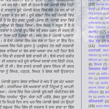
(13)
ਸਆਦਤ ਹਸਨ
ਸੇ ਖਰੇ ਕਰ ਲਏ। ਕੋਈ ਵੀ ਖੇਤਰ ਲੈ ਲਵੋ ਪੰਜਾਬੀ ਵਿੱਚ ਹਿੰਦੀ
ਸੱਤਪਾ
ਉਦਾਸੀ
(1)
ਾਨਦਾਰ ਬੂਟੇ ਪੰਜਾਬੀ ਖੇਤਰ ਵਿੱਚ ਲੱਗੇ ਹੋਏ ਸਨ ਜਾਂ ਤਾਂ
ਸਿੰਘ ਗਰੇਵਾਲ
(1)
ਸ
 ਮੁਰਝਾ ਕੇ ਸੁੱਕ ਗਏ। ਦੂਜੇ ਸ਼ਬਦਾਂ ਵਿੱਚ ਜਦੋਂ ਪੰਜਾਬੀ ਵਿੱਚ
(ਕੈਲਗਰੀ)
(1)
ਸਤ
 ਹੈ ਕਿ ਉਹ ਸ਼ਬਦ ਪੂਰਬੀ ਪੰਜਾਬ ਦੀ ਪੰਜਾਬੀ ਭਾਸ਼ਾ ਵਿੱਚੋਂ
ਸਤੀਸ਼ ਬੇਦਾਗ
(1)
ਸੰ
 ਹੁਲੀਆ ਵੀ ਬਿਗੜ ਗਿਆ। ਇਸ ਲੇਖਕ ਨੇ ਸਕੂਲ ਤੋਂ ਲੈ ਕੇ
ਸੰਤੋਖ ਮਿਨਿਹਾਸ
(
ਕਾਰਾਂ ਨੇ ਪੰਜਾਬੀ ਰੂਪ ਵਿੱਚ ਨਵੇਂ ਸ਼ਬਦ ਘੜਨ ਦੀ ਖੇਚਲ ਹੀ
ਸਮਾਰੋਹ
(17)
ਸ
 ਸਿਲਾ ਨਹੀਂ ਮਿਲਣਾ ਸੀ। ਅੱਜ ਕੱਲ ਦੇ ਪੰਜਾਬੀ ‘ਪਰਵਾਨੇ’
ਸ
ਸੰਭਵ ਸ਼ਰਮਾ
(1)
ਜੇ ਦੋਨਾਂ ਪੰਜਾਬਾਂ ਵਿੱਚ ਮੇਲ ਜੋਲ ਨਾ ਰਿਹਾ ਤਾਂ ਇੱਕ ਦਿਨ
ਸਿੰਘ ਸੰਧੂ
(7)
ਸ਼
(11)
 ਅਸਲ ਵਿੱਚ ਕਿਸੇ ਜ਼ੁਬਾਨ ਨੂੰ ਪ੍ਰਫੁੱਲਤ ਹੋਣ ਲਈ ਸਰਕਾਰੀ
ਸਰਗਰਮ
ਸ਼ਰਧਾਂਜਲੀ ਸਮਾ
ੋਲਣ ਵਾਲਿਆਂ ਦਾ ਬੋਲ ਬਾਲਾ ਅਥਵਾ ਰਾਜ ਨਹੀਂ ਰਿਹਾ ਇਸੇ
ਸਵੈਕਥਨ
(1)
ਸਾਖੀ
ਜ ਵਿੱਚ ਵੀ ਦਰਬਾਰੀ ਬੋਲੀ ਫਾਰਸੀ ਸੀ। ਇਸੇ ਵਾਸਤੇ ਫਕੀਰ
ਲੰਗੇਆਣਾ (ਡਾ.)
(2)
 ਦੀ ਸਰਕਾਰ ਅਤੇ ਦੂਜੇ ਰਾਜਿਆਂ ਨਵਾਬਾਂ ਨਾਲ ਚਿੱਠੀ ਪੱਤਰ,
(6)
ਸਿ਼ਅਰ
(7)
ਫਾਰਸੀ ਹੀ ਸੀ। ਇਸ ਵਾਸਤੇ ਫਾਰਸੀ ਜ਼ੁਬਾਨ ਸਿੱਖਣ ਦੀ ਕਦਰ
ਸਿ਼ਵਚਰਨ ਜੱਗੀ ਕ
 ਭਾਸ਼ਾ ਨੂੰ ਸਿੱਖਣ, ਪੜ੍ਹਣ, ਲਿਖਣ ਤੇ ਬੋਲਣ ਲਈ ਉਤਸ਼ਾਹਤ
ਚਾਵਲਾ
(2)
ਸੁਸ਼ੀਲ 
ਸੁਖਚਰਨ
ਬੀਰ
(1)
ਪੰਜਾਬੀ ਜ਼ੁਬਾਨ ਬੋਲਣ ਵਾਲਿਆਂ ਦੇ ਅੱਧ ਤੋਂ ਕੁਝ ਘੱਟ ਅਥਵਾ
ਪਿੰਕਾ
(2)
ਸੁਖਜੀਤ
ਾ ਸੀ। ਜਨਸੰਖਿਆ ਵੇਲੇ ਅਖਬਾਰਾਂ ਰਾਹੀਂ ਹਿੰਦੂਆਂ ਨੂੰ ਆਪਣੀ
ਸੁਖਪਾਲ ਕਿੰਰਗਾ
(2
 ਪੰਜਾਬ ਵਿੱਚ ਜਿਸ ਪੰਜਾਬੀ ਸੂਬੇ ਲਈ ਐਜੀਟੇਸਨ ਵੇਲੇ
ਅੰਮ੍ਰਿਤ
(5)
ਸੁ
ੱਚ ‘ਜਨਸੰਘ’ “ਊੜਾ, ਐੜਾ ਨਹੀਂ ਪੜੇਂਗੇ, ਗੋਬਰ ਕੂੜਾ ਨਹੀਂ
ਵੈਦ
(1)
ਸੁਖਵੀਰ ਸ
ਚੰਦਿਆਣਵੀ
(1
ਹੈ ਕਿ ਜਿਹੜੇ ਦਿਨ ਰਾਤ ਘਰ ਵਿੱਚ ਪੰਜਾਬੀ ਬੋਲਦੇ ਹਨ ਉਨ੍ਹਾਂ
(15)
ਸੁਰਜਨ ਜ਼ੀਰ
ਜਦੋਂ ਲਛਮਣ ਸਿੰਘ ਗਿੱਲ ਦੀ ਸਰਕਾਰ ਨੇ ਰਾਜ ਭਾਸ਼ਾ ਦਾ ਬਿੱਲ