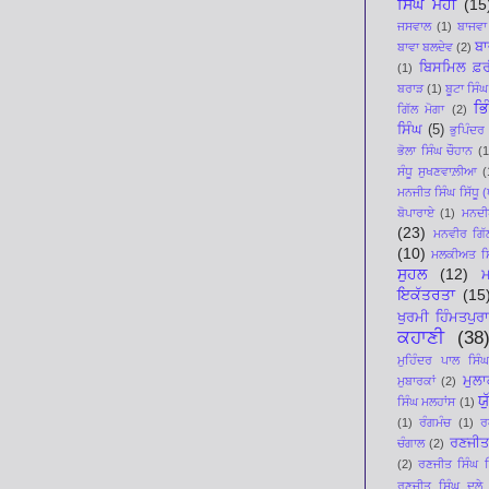
ਸਿੰਘ ਮੋਹੀ
(15
ਜਸਵਾਲ
(1)
ਬਾਜਵਾ
ਬਾ
ਬਾਵਾ ਬਲਦੇਵ
(2)
ਬਿਸਮਿਲ ਫ਼ਰ
(1)
ਬਰਾੜ
(1)
ਬੂਟਾ ਸਿੰਘ
ਭਿ
ਗਿੱਲ ਮੋਗਾ
(2)
ਸਿੰਘ
(5)
ਭੁਪਿੰਦਰ
ਭੋਲਾ ਸਿੰਘ ਚੌਹਾਨ
(1
ਸੰਧੂ ਸੁਖਣਵਾਲ਼ੀਆ
(
ਮਨਜੀਤ ਸਿੰਘ ਸਿੱਧੂ (ਪ
ਬੋਪਾਰਾਏ
(1)
ਮਨਦੀਪ
(23)
ਮਨਵੀਰ ਗਿੱ
(10)
ਮਲਕੀਅਤ ਸਿ
ਸੁਹਲ
(12)
ਇਕੱਤਰਤਾ
(15
ਖੁਰਮੀ ਹਿੰਮਤਪੁਰਾ
ਕਹਾਣੀ
(38
ਮੁਹਿੰਦਰ ਪਾਲ ਸਿੰਘ
ਮੁਲ
ਮੁਬਾਰਕਾਂ
(2)
ਯ
ਸਿੰਘ ਮਲਹਾਂਸ
(1)
(1)
ਰੰਗਮੰਚ
(1)
ਰ
ਰਣਜੀਤ
ਚੰਗਾਲ
(2)
(2)
ਰਣਜੀਤ ਸਿੰਘ ਸਿ
ਰਣਜੀਤ ਸਿੰਘ ਦੂਲੇ