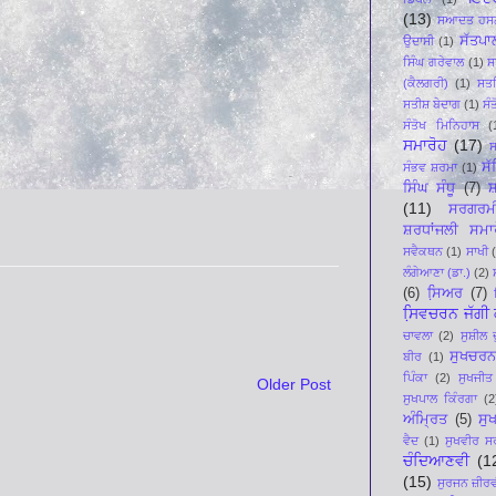
(13)
ਸਆਦਤ ਹਸਨ
ਸੱਤਪਾ
ਉਦਾਸੀ
(1)
ਸਿੰਘ ਗਰੇਵਾਲ
(1)
ਸ
(ਕੈਲਗਰੀ)
(1)
ਸਤ
ਸਤੀਸ਼ ਬੇਦਾਗ
(1)
ਸੰ
ਸੰਤੋਖ ਮਿਨਿਹਾਸ
(
ਸਮਾਰੋਹ
(17)
ਸ
ਸ
ਸੰਭਵ ਸ਼ਰਮਾ
(1)
ਸਿੰਘ ਸੰਧੂ
(7)
ਸ਼
(11)
ਸਰਗਰਮ
ਸ਼ਰਧਾਂਜਲੀ ਸਮਾ
ਸਵੈਕਥਨ
(1)
ਸਾਖੀ
ਲੰਗੇਆਣਾ (ਡਾ.)
(2)
(6)
ਸਿ਼ਅਰ
(7)
ਸਿ਼ਵਚਰਨ ਜੱਗੀ ਕ
ਚਾਵਲਾ
(2)
ਸੁਸ਼ੀਲ 
ਸੁਖਚਰਨ
ਬੀਰ
(1)
ਪਿੰਕਾ
(2)
ਸੁਖਜੀਤ
Older Post
ਸੁਖਪਾਲ ਕਿੰਰਗਾ
(2
ਅੰਮ੍ਰਿਤ
(5)
ਸੁ
ਵੈਦ
(1)
ਸੁਖਵੀਰ ਸ
ਚੰਦਿਆਣਵੀ
(1
(15)
ਸੁਰਜਨ ਜ਼ੀਰ