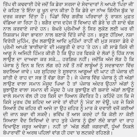
ਤਿੱਪ ਵੀ ਕਢਵਾਈ ਹੋਵੇ ਜਦੋਂ ਕਿ ਡੇਰਾ ਸਰਸਾ ਦੇ ਸੇਵਾਦਾਰਾਂ ਨੇ ਆਪਣੇ 'ਪਿਤਾ ਜੀ'
ਦੇ ਕਹਿਣ 'ਤੇ ਇੰਨਾ ਕੁ ਖੂਨ ਦਾਨ ਕੀਤਾ ਹੈ ਕਿ ਡੇਰੇ ਦਾ ਨਾਂਅ ਗਿੰਨੀਜ ਬੁੱਕ 'ਚ
ਦਰਜ਼ ਕਰਵਾ ਦਿੱਤਾ ਹੈ। ਪਿੰਡਾਂ ਵਿੱਚ ਗਰੀਬ ਪਰਿਵਾਰਾਂ ਨੂੰ ਰਾਸ਼ਨ ਮੁਫ਼ਤ
ਵੰਡਿਆ ਜਾ ਰਿਹਾ ਹੈ। ਬਗੈਰ ਦਾਜ ਦਹੇਜ ਤੋਂ ਵਿਆਹ ਵੀ ਡੇਰੇ 'ਚ ਹੀ ਸ਼ਾਦੇ ਢੰਗ
ਨਾਲ ਕਰਵਾਏ ਜਾਦੇ ਹਨ। ਬੇਘਰੇ ਪ੍ਰੇਮੀਆਂ ਨੂੰ ਸਿਰ ਲੁਕੋਣ ਲਈ ਘਰ ਵੀ
ਨਿਸ਼ਕਾਮ ਸੇਵਾ ਭਾਵਨਾ ਨਾਲ ਬਣਾਕੇ ਦਿੱਤੇ ਜਾਂਦੇ ਹਨ। ਭਰੂਣ ਹੱਤਿਆ, ਨਸ਼ਾ
ਵਿਰੋਧੀ ਮੁਹਿੰਮ, ਰੁੱਖ ਲਗਾਉਣੇ ਆਦਿ ਮੁਹਿੰਮਾਂ ਰਾਹੀਂ ਵੀ ਮੁੜ ਸਰਸਾ ਡੇਰੇ ਦੇ
ਪ੍ਰੇਮੀ ਆਪਣੇ 'ਭਾਈਚਾਰੇ' ਦੀ ਮਜ਼ਬੂਤੀ ਦੇ ਰਾਹ 'ਤੇ ਹਨ। ਕੀ ਸਾਡੇ ਕਿਸੇ ਵੀ
ਆਗੂ ਨੇ ਅਜਿਹੀ ਹਿੰਮਤ ਕੀਤੀ ਹੈ ਕਿ ਉਹ ਹਰ ਫਿਰਕੇ ਦੇ ਲੋਕਾਂ ਨੂੰ ਹਿੱਕ ਨਾਲ
ਲਾਉਣ ਦਾ ਦਾਅਵਾ ਕਰ ਸਕੇ.... ਹਰਗਿਜ਼ ਨਹੀਂ। ਜਦੋਂਕਿ ਅੱਜ ਲੋੜ ਹੈ ਕਿ
ਪੰਜਾਬ ਨੂੰ ਦਿਨ ਬ ਦਿਨ ਲੱਗ ਰਹੇ ਨਵੇਂ ਤੋਂ ਨਵੇਂ ਲਾਬੂੰਆਂ ਨੂੰ ਸਦਭਾਵਨਾ ਵਿੱਚ
ਬਦਲਿਆ ਜਾਵੇ। ਪਰ ਸੁਹਿਰਦ ਤੇ ਸੂਝਵਾਨ ਆਗੂਆਂ ਦੀ ਘਾਟ ਹੀ ਪੰਜਾਬ ਦੀ
ਸ਼ਾਂਤੀ ਦੇ ਰਾਹ ਦਾ ਸਭ ਤੋਂ ਵੱਡਾ ਰੋੜਾ ਹੈ। ਜੇ ਪੰਜਾਬ ਵਿੱਚ ਪੰਜਾਬ ਨੂੰ ਹੀ ਅੱਗਾਂ
ਲਾਉਣ ਵਾਲਾ ਸਮਾਨ ਮੌਜੂਦ ਪਿਆ ਹੈ ਤਾਂ ਪੰਜਾਬ ਅੰਦਰ ਉਹਨਾਂ ਅੱਗਾਂ ਨੂੰ
ਬੁਝਾਉਣ ਵਾਲਾ ਸਮਾਨ ਵੀ ਮੌਜੂਦ ਹੈ ਪਰ ਬੁਝਾਉਣ ਦੀ ਬਜਾਏ ਅੱਗਾਂ ਲਾਉਣ
ਵਾਲੇ ਸਮਾਨ ਵੱਲ ਹੀ ਹਰ ਕਿਸੇ ਦਾ ਧਿਆਨ ਕੇਂਦਰਿਤ ਹੈ। ਕਹਿੰਦੇ ਹਨ ਕਿ ਜੇ
ਕਿਸੇ ਮੂਰਖ ਹੱਥ ਸ਼ਹਿਦ ਆ ਜਾਵੇ ਤਾਂ ਵੀਹਾਂ ਨੂੰ 'ਮੋਕ' ਲਾ ਦੇਊ, ਪਰ ਜੇ ਕਿਸੇ
ਸਿਆਣੇ ਹੱਥ ਜ਼ਹਿਰ ਵੀ ਆਜੇ ਤਾ ਉਹ ਜ਼ਹਿਰ ਨੂੰ ਮਾਰ ਕੇ ਦਵਾਈ ਵਜੋਂ ਕਈਆਂ
ਦੀ ਜਾਨ ਬਚਾ ਵੀ ਸਕਦੈ। ਭਵਿੱਖ ਤੋਂ ਆਸ ਕਰਦੇ ਹਾਂ ਕਿ ਕੋਈ ਨਾ ਕੋਈ
ਸਿਆਣਾ ਵੈਦ ਸਿਵਿਆਂ ਦੇ ਰਾਹ ਤੁਰੇ ਪੰਜਾਬ ਨੂੰ ਫੁੱਲਾਂ ਲੱਦੇ ਬਾਗਾਂ ਦਾ ਰਾਹ
ਦਿਖਾਉਣ ਜਰੂਰ ਆਵੇਗਾ। ਨਹੀਂ ਤਾਂ 'ਅੱਗ ਲੱਗੀ ਜਗਰਾਵੀਂ, ਧੂੰਆਂ ਨਿਕਲੇ
ਬੋਪਾਰਾਵੀਂ' ਦੇ ਅਰਥ ਪਹਿਲਾਂ ਵਾਂਗ ਹੀ ਹਵਾ 'ਚ ਲਟਕਦੇ ਰਹਿਣਗੇ।