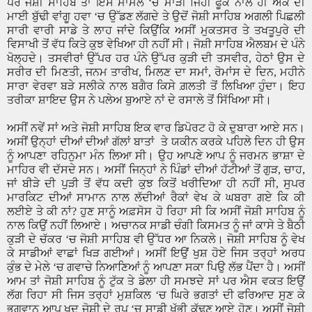
ਪਰ ਜੋਸ਼ੀ ਸਾਹਿਬ ਤਾਂ ਇਸ ਮਾਮਲੇ
‘
ਚ ਮਾੜੀ ਜਿਹੀ ਫੂਕ ਨਾਲ ਹੀ ਅੱਕ ਦੀ
ਮਾਈ ਬੁੱਢੀ ਵਾਂਗੂ ਹਵਾ
‘
ਚ ਉੱਡਣ ਲੱਗਦੇ ਤੇ ਉਦੋਂ ਜੋਸ਼ੀ ਸਾਹਿਬ ਅਗਲੀ ਪਿਛਲੀ
ਸਾਰੀ ਵਾਰੀ ਸਾਡੇ ਤੇ ਲਾਹ ਜਾਂਦੇ ਕਿਉਂਕਿ ਅਸੀਂ ਮੁਕਤਸਰ ਤੇ ਤਖਤੂਪੁਰੇ ਦੀ
ਵਿਸਾਖੀ ਤੋਂ ਵੱਧ ਕਿਤੇ ਕੁਝ ਵੇਖਿਆ ਹੀ ਨਹੀਂ ਸੀ। ਜੋਸ਼ੀ ਸਾਹਿਬ ਐਲਬਮ ਦੇ ਪੰਨੇ
ਖੋਲ੍ਹਦੇ। ਤਸਵੀਰਾਂ ਉੱਪਰ ਹਰ ਪੰਨੇ ਉੱਪਰ ਕੁੜੀ ਦੀ ਤਸਵੀਰ
,
ਹੇਠਾਂ ਉਸ ਦੇ
ਸਰੀਰ ਦੀ ਮਿਣਤੀ
,
ਜਨਮ ਤਾਰੀਖ
,
ਮਿਲਣ ਦਾ ਸਮਾਂ
,
ਰੋਮਾਂਸ ਦੇ ਦਿਨ
,
ਮਹੀਨੇ
ਸਾਰਾ ਵੇਰਵਾ ਬੜੇ ਸਲੀਕੇ ਨਾਲ ਬਗੈਰ ਕਿਸੇ ਗ਼ਲਤੀ ਤੋਂ ਲਿਖਿਆ ਹੁੰਦਾ। ਇਹ
ਤਰੀਕਾ ਸ਼ਾਇਦ ਉਸ ਨੇ ਪਲੇਅ ਬੁਆਏ ਨਾਂ ਦੇ ਰਸਾਲੇ ਤੋਂ ਸਿੱਖਿਆ ਸੀ।
ਅਸੀਂ ਨਵੇਂ ਸਾਂ ਅਤੇ ਜੋਸ਼ੀ ਸਾਹਿਬ ਇਕ ਵਾਰ ਡਿਪੋਰਟ ਹੋ ਕੇ ਦੁਬਾਰਾ ਆਏ ਸਨ।
ਅਸੀਂ ਉਨ੍ਹਾਂ ਦੀਆਂ ਦੀਆਂ ਗੱਲਾਂ ਬਾਤਾਂ
ਤੇ ਯਕੀਨ ਕਰਕੇ ਪਹਿਲੇ ਦਿਨ ਹੀ ਉਸ
ਨੂੰ ਆਪਣਾ ਰਹਿਨੁਮਾ ਮੰਨ ਲਿਆ ਸੀ। ਉਹ ਆਪਣੇ ਆਪ ਨੂੰ ਜਰਮਨ ਭਾਸ਼ਾ ਦੇ
ਮਾਹਿਰ ਵੀ ਦੱਸਦੇ ਸਨ। ਅਸੀਂ ਜਿਨ੍ਹਾਂ ਨੇ ਪਿੰਡਾਂ ਦੀਆਂ ਹੱਟੀਆਂ ਤੋਂ ਗੁੜ
,
ਚਾਹ
,
ਜਾਂ ਬੀੜੇ ਦੀ ਪੁੜੀ ਤੋਂ ਵੱਧ ਕਦੀ ਕੁਝ ਕਿਤੋਂ ਖਰੀਦਿਆ ਹੀ ਨਹੀਂ ਸੀ
,
ਸੁਪਰ
ਮਾਰਕਿਟ ਦੀਆਂ ਸਾਮਾਨ ਨਾਲ ਲੱਦੀਆਂ ਰੈਕਾਂ ਵੇਖ ਕੇ ਘਬਰਾ ਗਏ ਕਿ ਕੀ
ਲਈਏ ਤੇ ਕੀ ਨਾਂ
?
ਹੁਣ ਸਾਨੂੰ ਅਫ਼ਸੋਸ ਹੋ ਰਿਹਾ ਸੀ ਕਿ ਅਸੀਂ ਜੋਸ਼ੀ ਸਾਹਿਬ ਨੂੰ
ਨਾਲ ਕਿਉਂ ਨਹੀਂ ਲਿਆਏ। ਅਚਾਨਕ ਸਾਡੀ ਚੰਗੀ ਕਿਸਮਤ ਨੂੰ ਜਾਂ ਕਾਸੇ ਤੇ ਬੈਠੀ
ਕੁੜੀ ਦੇ ਚੱਕਰ
‘
ਚ ਜੋਸ਼ੀ ਸਾਹਿਬ ਵੀ ਉੱਧਰ ਆ ਨਿਕਲੇ। ਜੋਸ਼ੀ ਸਾਹਿਬ ਨੂੰ ਵੇਖ
ਕੇ ਸਾਡੀਆਂ ਵਾਛਾਂ ਖਿੜ ਗਈਆਂ। ਅਸੀਂ ਇਉਂ ਖੁਸ਼ ਹੋਏ ਜਿਸ ਤਰ੍ਹਾਂ ਅਰਧ
ਕੁੰਭ ਦੇ ਮੇਲੇ
‘
ਚ ਗਵਾਚੇ ਨਿਆਣਿਆਂ ਨੂੰ ਆਪਣਾ ਸਕਾ ਪਿਉ ਲੱਭ ਪੈਂਦਾ ਹੈ। ਅਸੀਂ
ਆਮ ਤਾਂ ਜੋਸ਼ੀ ਸਾਹਿਬ ਨੂੰ ਟੁੱਕ ਤੇ ਡੇਲਾ ਹੀ ਸਮਝਦੇ ਸਾਂ ਪਰ ਐਸ ਵਕਤ ਇਉਂ
ਲੱਗ ਰਿਹਾ ਸੀ ਜਿਸ ਤਰ੍ਹਾਂ ਮੁਸ਼ਕਿਲ
‘
ਚ ਘਿਰੇ ਭਗਤਾਂ ਦੀ ਫਰਿਆਦ ਸੁਣ ਕੇ
ਭਗਵਾਨ ਆਪ ਖੁਦ ਜੋਸ਼ੀ ਦੇ ਰੂਪ
‘
ਚ ਸਾਡੀ ਖੁੱਭੀ ਕੱਢਣ ਆਏ ਹੋਣ। ਅਸੀਂ ਜੋਸ਼ੀ