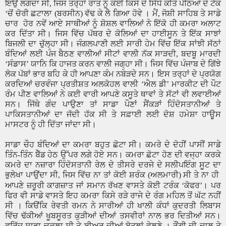
ਇਉਂ ਲਗਦਾ ਸੀ
,
ਜਿਸ ਤਰ੍ਹਾਂ ਰਾਤ ਨੂੰ ਕੋਈ ਕਿਸੇ ਦੇ ਸਿੱਧੇ ਕੀਤੇ ਪੱਠਿਆਂ ਦੇ ਟੱਕ
‘
ਚੋਂ ਚੋਰੀ ਛਟਾਲਾ (ਬਰਸੀਨ) ਵੱਢ ਕੇ ਲੈ ਗਿਆ ਹੋਵੇ । ਮੈਂ
,
ਜੋਸ਼ੀ ਸਾਹਿਬ ਤੇ ਸਾਡੇ
ਚਾਰ
ਹੋਰ ਨਵੇਂ ਆਏ ਸਾਥੀਆਂ ਨੂੰ ਸ਼ੋਸ਼ਲ ਵਾਲਿਆਂ ਨੇ ਇੱਕੋ ਹੀ ਕਮਰਾ ਅਲਾਟ
ਕਰ ਦਿੱਤਾ ਸੀ। ਜਿਸ ਵਿੱਚ ਪੱਥਰ ਦੇ ਕੋਲਿਆਂ ਦਾ ਹਾਈਸੂਨ ਤੇ ਇੱਕ ਸਾਝਾਂ
ਬਿਜਲੀ ਦਾ ਚੁੱਲ੍ਹਾ ਸੀ। ਜੰਗਲਪਾਣੀ ਲਈ ਸਾਰੀ ਹੇਮ ਵਿੱਚ ਇੱਕ ਸਾਂਝੀ ਸੱਠਾਂ
ਬੰਦਿਆਂ ਲਈ ਪੰਜ ਬੈਠਣ ਵਾਲੀਆਂ ਸੀਟਾਂ ਵਾਲੀ ਨੱਕ ਸਾੜਦੀ
,
ਬਦਬੂ ਮਾਰਦੀ
‘
ਸੰਡਾਸ
’
ਯਾਨਿ ਕਿ ਹਾਜਤ ਕਰਨ ਵਾਲੀ ਜਗ੍ਹਾ ਸੀ। ਜਿਸ ਵਿੱਚ ਪੰਜਾਬ ਦੇ ਗਿੱਝੇ
ਲੋਕ ਪੱਬਾਂ ਭਾਰ ਬਹਿ ਕੇ ਹੀ ਆਪਣਾ ਕੰਮ ਨਬੇੜਦੇ ਸਨ। ਇਸ ਤਰ੍ਹਾਂ ਦੇ ਪ੍ਰਯੋਗ
ਕਰਦਿਆਂ ਚਰਵੰਜਾ ਪ੍ਰਤੀਸ਼ਤ ਅਲਕੋਹਲ ਵਾਲੀ
‘
ਐਲ ਡੀ
’
ਮਾਰਕੀਟ ਦੀ ਪੌਟ
ਰੰਮ ਪੀਣ ਵਾਲਿਆਂ ਨੇ ਕਈ ਵਾਰੀ ਆਪਣੇ ਕਸੂਤੇ ਥਾਵਾਂ ਤੇ ਸੱਟਾਂ ਵੀ ਲਵਾਈਆਂ
ਸਨ। ਜਿੱਥੇ ਗੰਦ ਪਾਉਣਾ ਤਾਂ ਸਾਡਾ ਪੌਣਾਂ ਸੈਂਕੜਾਂ ਹਿੰਦੋਸਤਾਨੀਆਂ ਤੇ
ਪਾਕਿਸਤਾਨੀਆਂ ਦਾ ਜੱਦੀ ਹੱਕ ਸੀ ਤੇ ਸਫ਼ਾਈ ਲਈ ਦੋਸ਼ ਹਮੇਸ਼ਾ ਹਾਊਸ
ਮਾਸਟਰ ਨੂੰ ਹੀ ਦਿੱਤਾ ਜਾਂਦਾ ਸੀ।
ਸਾਡਾ ਚੌਹ ਬੰਦਿਆਂ ਦਾ ਕਮਰਾ ਬਹੁਤ ਛੋਟਾ ਸੀ। ਕਮਰੇ ਦੇ ਦੋਹੀਂ ਪਾਸੀਂ ਸਾਡੇ
ਤਿੰਨ-ਤਿੰਨ ਬੈੱਡ ਹੇਠ ਉੱਪਰ ਲਗੇ ਹੋਏ ਸਨ। ਕਮਰਾ ਛੋਟਾ ਹੋਣ ਦੀ ਵਜ੍ਹਾ ਕਰਕੇ
ਕਮਰੇ ਦਾ ਨਜ਼ਾਰਾ ਹਿੰਦੋਸਤਾਨੀ ਰੇਲ ਦੇ ਤੀਸਰੇ ਦਰਜੇ ਦੇ ਸਲੀਪਇੰਗ ਸੂਟ ਦਾ
ਭੁਲੇਖਾ ਪਾਉਂਦਾ ਸੀ
,
ਜਿਸ ਵਿੱਚ ਨਾ ਤਾਂ ਕੋਈ ਸ਼ਰੰਕ (ਅਲਮਾਰੀ) ਸੀ ਤੇ ਨਾ ਹੀ
।
ਆਪਣੇ ਜ਼ਰੂਰੀ ਕਾਗਜ਼ਾਤ ਜਾਂ ਸਮਾਨ ਰੱਖਣ ਵਾਸਤੇ ਕੋਈ ਟਰੰਕ
‘
ਕੋਫਰ
’
ਪਰ
ਫਿਰ ਵੀ ਸਾਡੇ ਵਾਸਤੇ ਇਹ ਕਮਰਾ ਕਿਸੇ ਰੜੇ ਰਾਜੇ ਦੇ ਰੰਗ ਮਹਿਲ ਤੋਂ ਘੱਟ ਨਹੀਂ
ਸੀ । ਕਿੳਂਕਿ ਰੇਵਤੀ ਰਮਨ ਨੇ ਸਾਰੀਆਂ ਹੀ ਖਾਲੀ ਕੰਧਾਂ ਕੁਦਰਤੀ ਲਿਬਾਸ
ਵਿੱਚ ਢੱਕੀਆਂ ਖੂਬਸੂਰਤ ਕੁੜੀਆਂ ਦੀਆਂ ਤਸਵੀਰਾਂ ਨਾਲ ਭਰ ਦਿਤੀਆਂ ਸਨ।
ਫਰਿੱਜ ਸਾਡਾ ਚਕਲਾ ਸੀ ਤੇ ਬੀਅਰ ਦੀਆਂ ਬੋਤਲਾਂ ਵੇਲਣੇ । ਰੌਂਗੀ ਦੀ ਦਾਲ ਤੇ