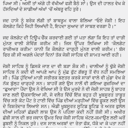
ਪਿਆ ਸੀ। ਅਸੀਂ ਤਾਂ ਅੱਗੇ ਹੀ ਵੱਖੀਆਂ ਫੜੀ ਬੈਠੇ ਸਾਂ। ਉਸ ਦੀ ਹਾਲਤ ਵੇਖ ਕੇ
ਹੱਸਦਿਆਂ ਦੇ ਸਾਡੀਆਂ ਅੱਖਾਂ
‘
ਚੋਂ ਅੱਥਰੂ ਵਹਿ ਤੁਰੇ।
ਜਦ ਹਾਸੇ ਨੂੰ ਬਰੇਕ ਲੱਗੀ ਤਾਂ ਬਾਥਰੂਮ ਵਾਲਾ ਬੋਲਿਆ
“
ਓਏ ਜੋਸ਼ੀ ! ਇਹ
ਕੋਲਗੇਟ ਕਿਹੋ ਜਿਹੀ ਲਿਆਂਦੀ ਹੈ
,
ਇਹਦਾ ਸੁਆਦ ਤਾਂ ਸਾਬਣ ਵਰਗਾ ਹੈ।
”
ਜਦ ਕੋਲਗੇਟ ਦੀ ਟਿਊਪ ਚੈੱਕ ਕਰਵਾਈ ਗਈ ਤਾਂ ਪਤਾ ਲੱਗਾ ਕਿ ਇਹ ਤਾਂ ਦਾੜੀ
ਮੁੰਨਣ ਵਾਲੀ ਸ਼ੇਵਿੰਗ ਕਰੀਮ ਸੀ। ਜਿਸ ਉੱਪਰ ਲਿਖਿਆ ਸੀ
‘
ਕੌਲਗੇਟ
ਰਾਜ਼ੀਅਰ ਕਰੀਮ
’
ਯਾਨੀ ਕਿ ਕੌਲਗੇਟ ਦਾੜ੍ਹੀ ਮੁੰਨਣ ਵਾਲੀ ਕਰੀਮ।
’
ਬੱਸ
ਫਿਰ ਕੀ ਸੀ ਅਗਲੇ ਪੰਦਰਾਂ ਦਿਨਾਂ ਤੱਕ ਜੋਸ਼ੀ ਸਾਹਿਬ ਦੀ ਸ਼ਾਮਤ ਆਈ ਰਹੀ।
ਜੋਸ਼ੀ ਸਾਹਿਬ ਨੂੰ ਡਿਸਕੋ ਜਾਣ ਦਾ ਵੀ ਬੜਾ ਸ਼ੌਕ ਸੀ। ਚਾਲੀਆਂ ਨੂੰ ਢੁੱਕੇ ਜੋਸ਼ੀ
ਸਾਹਿਬ ਨੇ ਕਦੀ ਵੀ ਆਪਣੇ ਆਪ ਨੂੰ ਮੁੱਛ ਫੁੱਟ ਗੱਭਰੂ ਤੋਂ ਵੱਧ ਨਹੀਂ ਸਮਝਿਆ
ਸੀ। ਪਿੰਡ ਹੁੰਦਿਆਂ ਮਾੜੀ ਸਰੀਰਕ ਬਣਤਰ ਕਰਕੇ ਸਾਕਾਂ ਵਾਲੇ ਵੀ ਮੁੰਡਾ ਵੇਖ ਕੇ
ਨੱਕ ਬੁੱਲ੍ਹ ਚਾੜ੍ਹਦੇ ਸਨ। ਬਾਹਰੋਂ ਗਏ ਉਸ ਨਾਲੋਂ ਵੀ ਗਇਆ ਗੁਜ਼ਰਿਆਂ ਦਾ
“
ਛੁਆਰਾ
”
ਪੈਂਦਾ ਉਸ ਨੇ ਵੇਖਿਆ ਸੀ ਤੇ ੳਸ ਮੁਰਦੇ ਨੇ ਵੀ ਜੋਸ਼ੀ ਸਾਹਬ ਨੂੰ ਬਾਹਰ
ਜਾਣ ਲਈ ਉਕਸਾਇਆ ਸੀ
,
ਜੋ ਵਲੈਤ ਵਿੱਚੋਂ ਇੱਕ ਬਹੁਤ ਹੀ ਖੂਬਸੂਰਤ ਤਾਬੂਤ
ਵਿੱਚ ਸਣੇ ਕੋਟ ਪੈਂਟ ਤੇ ਟਾਈ ਵਿੱਚ ਪਿੰਡ ਦੀਆਂ ਮੜ੍ਹੀਆਂ ਵਿੱਚ ਫੂਕਣ ਲਈ ਉਸ
ਦੇ ਰਿਸ਼ਤੇਦਾਰ ਲਿਆਏ ਸਨ। ਐਡੀ ਖੂਬਸੂਰਤ ਸੂਟਿਡ ਬੂਟਿਡ ਤੇ ਅਤਰ ਫੁਲੇਲ
ਦੀਆਂ ਮਹਿਕਾਂ ਛੱਡਦੀ ਲਾਸ਼ ਉਸ ਨੇ ਪਹਿਲਾ ਕਦੀ ਨਹੀਂ ਤੱਕੀ ਸੀ। ਅਖੀਰ
ਛੱਬੀ ਸਾਲ ਦੀ ਭਰ ਜਵਾਨ ਉਮਰ ਵਿਚ ਜੋਸ਼ੀ ਸਾਹਿਬ ਖੱਟਣ-ਕਮਾਉਣ ਲਈ ਘਰੋਂ
ਡੁਬਈ ਨੂੰ ਨਿਕਲ ਤੁਰੇ। ਦਸ ਸਾਲ ਅਰਬਾਂ ਦਾ ਰੇਤਾ ਫੱਕ
,
ਧੱਕੇ ਖਾ ਕੇ ਪਤਾ ਨਹੀਂ