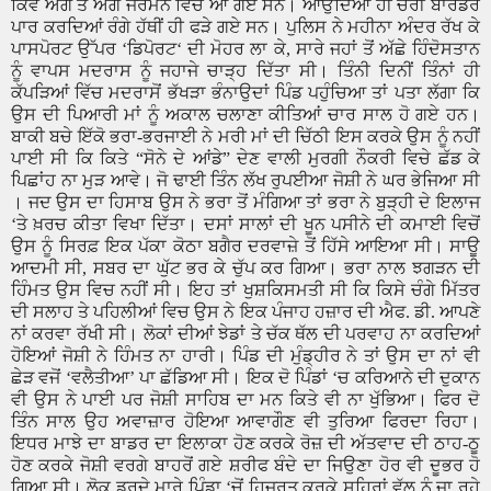
ਕਿਵੇਂ ਅੱਗੇ ਤੋਂ ਅੱਗੇ ਜਰਮਨ ਵਿਚ ਆ ਗਏ ਸਨ। ਆਉਂਦਿਆਂ ਹੀ ਚੋਰੀ ਬਾਰਡਰ
ਪਾਰ ਕਰਦਿਆਂ ਰੰਗੇ ਹੱਥੀਂ ਹੀ ਫੜੇ ਗਏ ਸਨ। ਪੁਲਿਸ ਨੇ ਮਹੀਨਾ ਅੰਦਰ ਰੱਖ ਕੇ
ਪਾਸਪੋਰਟ ਉੱਪਰ
‘
ਡਿਪੋਰਟ
‘
ਦੀ ਮੋਹਰ ਲਾ ਕੇ
,
ਸਾਰੇ ਜਹਾਂ ਤੋਂ ਅੱਛੇ ਹਿੰਦੋਸਤਾਨ
ਨੂੰ ਵਾਪਸ ਮਦਰਾਸ ਨੂੰ ਜਹਾਜੇ ਚਾੜ੍ਹ ਦਿੱਤਾ ਸੀ। ਤਿੰਨੀ ਦਿਨੀਂ ਤਿੰਨਾਂ ਹੀ
ਕੱਪੜਿਆਂ ਵਿੱਚ ਮਦਰਾਸੋਂ ਭੱਖੜਾ ਭੰਨਾਉਦਾਂ ਪਿੰਡ ਪਹੁੰਚਿਆ ਤਾਂ ਪਤਾ ਲੱਗਾ ਕਿ
ਉਸ ਦੀ ਪਿਆਰੀ ਮਾਂ ਨੂੰ ਅਕਾਲ ਚਲਾਣਾ ਕੀਤਿਆਂ ਚਾਰ ਸਾਲ ਹੋ ਗਏ ਹਨ।
ਬਾਕੀ ਬਚੇ ਇੱਕੋ ਭਰਾ-ਭਰਜਾਈ ਨੇ ਮਰੀ ਮਾਂ ਦੀ ਚਿੱਠੀ ਇਸ ਕਰਕੇ ਉਸ ਨੂੰ ਨਹੀਂ
ਪਾਈ ਸੀ ਕਿ ਕਿਤੇ
“
ਸੋਨੇ ਦੇ ਆਂਡੇ
”
ਦੇਣ ਵਾਲੀ ਮੁਰਗੀ ਨੌਕਰੀ ਵਿਚੇ ਛੱਡ ਕੇ
ਪਿਛਾਂਹ ਨਾ ਮੁੜ ਆਵੇ। ਜੋ ਢਾਈ ਤਿੰਨ ਲੱਖ ਰੁਪਈਆ ਜੋਸ਼ੀ ਨੇ ਘਰ ਭੇਜਿਆ ਸੀ
। ਜਦ ਉਸ ਦਾ ਹਿਸਾਬ ਉਸ ਨੇ ਭਰਾ ਤੋਂ ਮੰਗਿਆ ਤਾਂ ਭਰਾ ਨੇ ਬੁੜ੍ਹੀ ਦੇ ਇਲਾਜ
‘
ਤੇ ਖ਼ਰਚ ਕੀਤਾ ਵਿਖਾ ਦਿੱਤਾ। ਦਸਾਂ ਸਾਲਾਂ ਦੀ ਖੂਨ ਪਸੀਨੇ ਦੀ ਕਮਾਈ ਵਿਚੋਂ
ਉਸ ਨੂੰ ਸਿਰਫ਼ ਇਕ ਪੱਕਾ ਕੋਠਾ ਬਗੈਰ ਦਰਵਾਜ਼ੇ ਤੋਂ ਹਿੱਸੇ ਆਇਆ ਸੀ। ਸਾਊ
ਆਦਮੀ ਸੀ
,
ਸਬਰ ਦਾ ਘੁੱਟ ਭਰ ਕੇ ਚੁੱਪ ਕਰ ਗਿਆ। ਭਰਾ ਨਾਲ ਝਗੜਨ ਦੀ
ਹਿੰਮਤ ਉਸ ਵਿਚ ਨਹੀਂ ਸੀ। ਇਹ ਤਾਂ ਖੁਸ਼ਕਿਸਮਤੀ ਸੀ ਕਿ ਕਿਸੇ ਚੰਗੇ ਮਿੱਤਰ
ਦੀ ਸਲਾਹ ਤੇ ਪਹਿਲੀਆਂ ਵਿਚ ਉਸ ਨੇ ਇਕ ਪੰਜਾਹ ਹਜ਼ਾਰ ਦੀ ਐਫ. ਡੀ. ਆਪਣੇ
ਨਾਂ ਕਰਵਾ ਰੱਖੀ ਸੀ। ਲੋਕਾਂ ਦੀਆਂ ਝੇਡਾਂ ਤੇ ਚੱਕ ਥੱਲ ਦੀ ਪਰਵਾਹ ਨਾ ਕਰਦਿਆਂ
ਹੋਇਆਂ ਜੋਸ਼ੀ ਨੇ ਹਿੰਮਤ ਨਾ ਹਾਰੀ। ਪਿੰਡ ਦੀ ਮੁੰਡ੍ਹੀਰ ਨੇ ਤਾਂ ਉਸ ਦਾ ਨਾਂ ਵੀ
ਛੇੜ ਵਜੋਂ
‘
ਵਲੈਤੀਆ
’
ਪਾ ਛੱਡਿਆ ਸੀ। ਇਕ ਦੋ ਪਿੰਡਾਂ
‘
ਚ ਕਰਿਆਨੇ ਦੀ ਦੁਕਾਨ
ਵੀ ਉਸ ਨੇ ਪਾਈ ਪਰ ਜੋਸ਼ੀ ਸਾਹਿਬ ਦਾ ਮਨ ਕਿਤੇ ਵੀ ਨਾ ਖੁੱਭਿਆ। ਫਿਰ ਦੋ
ਤਿੰਨ ਸਾਲ ਉਹ ਅਵਾਜ਼ਾਰ ਹੋਇਆ ਆਵਾਗੌਣ ਵੀ ਤੁਰਿਆ ਫਿਰਦਾ ਰਿਹਾ।
ਇਧਰ ਮਾਝੇ ਦਾ ਬਾਡਰ ਦਾ ਇਲਾਕਾ ਹੋਣ ਕਰਕੇ ਰੋਜ਼ ਦੀ ਅੱਤਵਾਦ ਦੀ ਠਾਹ-ਠੂ
ਹੋਣ ਕਰਕੇ ਜੋਸ਼ੀ ਵਰਗੇ ਬਾਹਰੋਂ ਗਏ ਸ਼ਰੀਫ ਬੰਦੇ ਦਾ ਜਿਉਣਾ ਹੋਰ ਵੀ ਦੂਭਰ ਹੋ
ਗਿਆ ਸੀ। ਲੋਕ ਡਰਦੇ ਮਾਰੇ ਪਿੰਡਾ
‘
ਚੋਂ ਹਿਜ਼ਰਤ ਕਰਕੇ ਸ਼ਹਿਰਾਂ ਵੱਲ ਨੂੰ ਜਾ ਰਹੇ