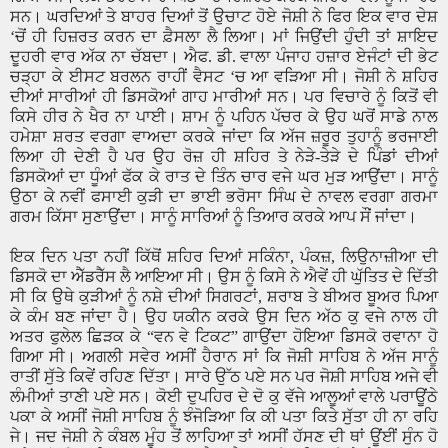
ਸਨ। ਘਰਦਿਆਂ ਤੇ ਬਾਹਰ ਦਿਆਂ ਤੋਂ ਉਚਾਟ ਹੋਏ ਜੋਸ਼ੀ ਨੇ ਫਿਰ ਇਕ ਵਾਰ ਦੇਸ਼
‘
ਚੋਂ ਹੀ ਹਿਜ਼ਰਤ ਕਰਨ ਦਾ ਫ਼ੈਸਲਾ ਲੈ ਲਿਆ। ਮਾਂ ਜਿਉਂਦੀ ਹੁੰਦੀ ਤਾਂ ਸ਼ਾਇਦ
ਦੂਹਰੀ ਵਾਰ ਅੱਕ ਨਾ ਚੱਬਦਾ। ਐਫ. ਡੀ. ਵਾਲਾ ਪੰਜਾਹ ਹਜ਼ਾਰ ਏਜੰਟਾਂ ਦੀ ਭੇਟ
ਚੜ੍ਹਾ ਕੇ ਈਸਟ ਬਰਲਨ ਰਾਹੀਂ ਵੈਸਟ
‘
ਚ ਆ ਵੜਿਆ ਸੀ। ਜੋਸ਼ੀ ਨੇ ਸ਼ਹਿਰ
ਦੀਆਂ ਸਾਰੀਆਂ ਹੀ ਡਿਸਕੋਆਂ ਗਾਹ ਮਾਰੀਆਂ ਸਨ। ਪਰ ਵਿਚਾਰੇ ਨੂੰ ਕਿਤੋਂ ਵੀ
ਕਿਸੇ ਹੀਰ ਨੇ ਖੈਰ ਨਾ ਪਾਈ। ਸ਼ਾਮ ਨੂੰ ਪਹਿਨ ਪੱਚਰ ਕੇ ਉਹ ਘਰੋਂ ਸਾਡੇ ਨਾਲ
ਹਮੇਸ਼ਾ ਸ਼ਰਤ ਵਰਗਾ ਵਾਅਦਾ ਕਰਕੇ ਜਾਂਦਾ ਕਿ ਅੱਜ ਜ਼ਰੂਰ ਤੁਹਾਨੂੰ ਭਰਜਾਈ
ਲਿਆ ਹੀ ਦੇਣੀ ਹੈ ਪਰ ਉਹ ਰੋਜ਼ ਹੀ ਸ਼ਹਿਰ ਤੇ ਨੇੜੇ-ਤੇੜੇ ਦੇ ਪਿੰਡਾਂ ਦੀਆਂ
ਡਿਸਕੋਆਂ ਦਾ ਧੂੰਆਂ ਫੱਕ ਕੇ ਰਾਤ ਦੇ ਤਿੰਨ ਚਾਰ ਵਜੇ ਘਰ ਮੁੜ ਆਉਂਦਾ। ਸਾਨੂੰ
ਉਠਾ ਕੇ ਨਵੀਂ ਫਸਾਈ ਕੁੜੀ ਦਾ ਭਾਈ ਭਰੋਸਾ ਸਿੰਘ ਦੇ ਨਾਵਲ ਵਰਗਾ ਗਰਮਾ
ਗਰਮ ਕਿੱਸਾ ਸੁਣਾਉਂਦਾ। ਸਾਨੂੰ ਸਾਰਿਆਂ ਨੂੰ ਤਿਆਰ ਕਰਕੇ ਆਪ ਸੌਂ ਜਾਂਦਾ।
ਇਕ ਦਿਨ ਪਤਾ ਨਹੀਂ ਕਿੱਥੋਂ ਸ਼ਹਿਰ ਦਿਆਂ ਸਕਿੰਨਾ
,
ਪੰਕਜ਼
,
ਲਿਉਨਾਜ਼ੀਆ ਦੀ
ਡਿਸਕੋ ਦਾ ਐੱਡਰੈੱਸ ਲੈ ਆਇਆ ਸੀ। ਉਸ ਨੂੰ ਕਿਸੇ ਨੇ ਐਵੇਂ ਹੀ ਘੁੱਤਿਤ ਦੇ ਦਿੱਤੀ
ਸੀ ਕਿ ਉਥੇ ਕੁੜੀਆਂ ਨੂੰ ਨਸ਼ੇ ਦੀਆਂ ਸਿਗਰਟਾਂ
,
ਸ਼ਰਾਬ ਤੇ ਬੀਅਰ ਬੂਅਰ ਪਿਆ
ਕੇ ਕੰਮ ਬਣ ਜਾਂਦਾ ਹੈ। ਉਹ ਯਕੀਨ ਕਰਕੇ ਉਸ ਦਿਨ ਅੱਠ ਕੁ ਵਜੇ ਨਾਲ ਹੀ
ਅਤਰ ਫੁਲੇਲ ਛਿੜਕ ਕੇ
“
ਵਨ ਵੇ ਟਿਕਟ
”
ਗਾਉਂਦਾ ਹੋਇਆ ਡਿਸਕੋ ਰਵਾਨਾ ਹੋ
ਗਿਆ ਸੀ। ਅਗਲੀ ਸਵੇਰ ਅਸੀਂ ਹੈਰਾਨ ਸਾਂ ਕਿ ਜੋਸ਼ੀ ਸਾਹਿਬ ਨੇ ਅੱਜ ਸਾਨੂੰ
ਰਾਤੀਂ ਸੁੱਤੇ ਕਿਵੇਂ ਰਹਿਣ ਦਿੱਤਾ। ਸਾਰੇ ਉੱਠ ਪਏ ਸਨ ਪਰ ਜੋਸ਼ੀ ਸਾਹਿਬ ਅਜੇ ਵੀ
ਲੰਮੀਆਂ ਤਾਣੀ ਪਏ ਸਨ। ਕੋਈ ਦੁਪਹਿਰ ਦੇ ਦੋ ਕੁ ਵੱਜੇ ਆਲੂਆਂ ਵਾਲੇ ਪਰਾਊਂਠੇ
ਪਕਾ ਕੇ ਅਸੀਂ ਜੋਸ਼ੀ ਸਾਹਿਬ ਨੂੰ ਝੰਜੋੜਿਆ ਕਿ ਕੀ ਪਤਾ ਕਿਤੇ ਸੁੱਤਾ ਹੀ ਨਾ ਰਹਿ
ਜੇ। ਜਦ ਜੋਸ਼ੀ ਨੇ ਕੰਬਲ ਮੂੰਹ ਤੋਂ ਲਾਹਿਆ ਤਾਂ ਅਸੀਂ ਹੱਸਣ ਦੀ ਥਾਂ ਊਂਈਂ ਸੁੰਨ ਹੋ