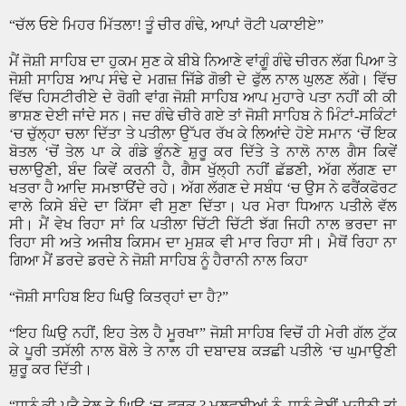
“
ਚੱਲ ਓਏ ਮਿਹਰ ਮਿੱਤਲਾ! ਤੂੰ ਚੀਰ ਗੰਢੇ
,
ਆਪਾਂ ਰੋਟੀ ਪਕਾਈਏ
”
ਮੈਂ ਜੋਸ਼ੀ ਸਾਹਿਬ ਦਾ ਹੁਕਮ ਸੁਣ ਕੇ ਬੀਬੇ ਨਿਆਣੇ ਵਾਂਗੂੰ ਗੰਢੇ ਚੀਰਨ ਲੱਗ ਪਿਆ ਤੇ
ਜੋਸ਼ੀ ਸਾਹਿਬ ਆਪ ਸੰਢੇ ਦੇ ਮਗਜ਼ ਜਿੱਡੇ ਗੋਭੀ ਦੇ ਫੁੱਲ ਨਾਲ ਘੁਲਣ ਲੱਗੇ। ਵਿੱਚ
ਵਿੱਚ ਹਿਸਟੀਰੀਏ ਦੇ ਰੋਗੀ ਵਾਂਗ ਜੋਸ਼ੀ ਸਾਹਿਬ ਆਪ ਮੁਹਾਰੇ ਪਤਾ ਨਹੀਂ ਕੀ ਕੀ
ਭਾਸ਼ਣ ਦੇਈ ਜਾਂਦੇ ਸਨ। ਜਦ ਗੰਢੇ ਚੀਰੇ ਗਏ ਤਾਂ ਜੋਸ਼ੀ ਸਾਹਿਬ ਨੇ ਮਿੰਟਾਂ-ਸਕਿੰਟਾਂ
‘
ਚ ਚੁੱਲ੍ਹਾ ਚਲਾ ਦਿੱਤਾ ਤੇ ਪਤੀਲਾ ਉੱਪਰ ਰੱਖ ਕੇ ਲਿਆਂਦੇ ਹੋਏ ਸਮਾਨ
‘
ਚੋਂ ਇਕ
ਬੋਤਲ
‘
ਚੋਂ ਤੇਲ ਪਾ ਕੇ ਗੰਡੇ ਭੁੰਨਣੇ ਸ਼ੁਰੂ ਕਰ ਦਿੱਤੇ ਤੇ ਨਾਲੋ ਨਾਲ ਗੈਸ ਕਿਵੇਂ
ਚਲਾਉਣੀ
,
ਬੰਦ ਕਿਵੇਂ ਕਰਨੀ ਹੈ
,
ਗੈਸ ਖੁੱਲ੍ਹੀ ਨਹੀਂ ਛੱਡਣੀ
,
ਅੱਗ ਲੱਗਣ ਦਾ
ਖਤਰਾ ਹੈ ਆਦਿ ਸਮਝਾੳਂਦੇ ਰਹੇ। ਅੱਗ ਲੱਗਣ ਦੇ ਸਬੰਧ
‘
ਚ ਉਸ ਨੇ ਫਰੈਂਕਫੋਰਟ
ਵਾਲੇ ਕਿਸੇ ਬੰਦੇ ਦਾ ਕਿੱਸਾ ਵੀ ਸੁਣਾ ਦਿੱਤਾ। ਪਰ ਮੇਰਾ ਧਿਆਨ ਪਤੀਲੇ ਵੱਲ
ਸੀ। ਮੈਂ ਵੇਖ ਰਿਹਾ ਸਾਂ ਕਿ ਪਤੀਲਾ ਚਿੱਟੀ ਚਿੱਟੀ ਝੱਗ ਜਿਹੀ ਨਾਲ ਭਰਦਾ ਜਾ
ਰਿਹਾ ਸੀ ਅਤੇ ਅਜੀਬ ਕਿਸਮ ਦਾ ਮੁਸ਼ਕ ਵੀ ਮਾਰ ਰਿਹਾ ਸੀ। ਮੈਥੋਂ ਰਿਹਾ ਨਾ
ਗਿਆ ਮੈਂ ਡਰਦੇ ਡਰਦੇ ਨੇ ਜੋਸ਼ੀ ਸਾਹਿਬ ਨੂੰ ਹੈਰਾਨੀ ਨਾਲ ਕਿਹਾ
“
ਜੋਸ਼ੀ ਸਾਹਿਬ ਇਹ ਘਿਉ ਕਿਤਰ੍ਹਾਂ ਦਾ ਹੈ
?”
“
ਇਹ ਘਿਉ ਨਹੀਂ
,
ਇਹ ਤੇਲ ਹੈ ਮੂਰਖਾ
”
ਜੋਸ਼ੀ ਸਾਹਿਬ ਵਿਚੋਂ ਹੀ ਮੇਰੀ ਗੱਲ ਟੁੱਕ
ਕੇ ਪੂਰੀ ਤਸੱਲੀ ਨਾਲ ਬੋਲੇ ਤੇ ਨਾਲ ਹੀ ਦਬਾਦਬ ਕੜਛੀ ਪਤੀਲੇ
‘
ਚ ਘੁਮਾਉਣੀ
ਸ਼ੁਰੂ ਕਰ ਦਿੱਤੀ।
“
ਧਾਨੂੰ ਕੀ ਪਤੈ ਤੇਲ ਤੇ ਘਿਉ
‘
ਚ ਫਰਕ
?
ਮਲਵਈਆਂ ਨੂੰ
,
ਧਾਨੂੰ ਛੇਈਂ ਮਹੀਨੀ ਤਾਂ